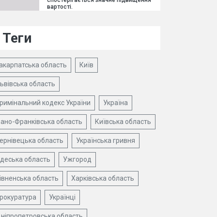
спостерігається значне підвищення
вартості.
Теги
акарпатська область
Київ
ьвівська область
римінальний кодекс України
Україна
вано-Франківська область
Київська область
ернівецька область
Українська гривня
деська область
Ужгород
івненська область
Харківська область
рокуратура
Українці
ніпропетровська область