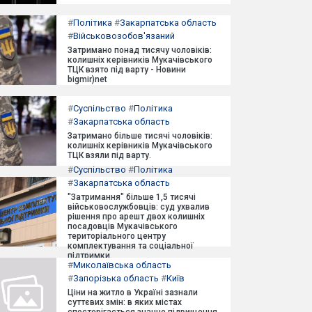
#
Політика
#
Закарпатська область
#
Військовозобов'язаний
Затримано понад тисячу чоловіків:
колишніх керівників Мукачівського
ТЦК взято під варту - Новини
bigmir)net
#
Суспільство
#
Політика
#
Закарпатська область
Затримано більше тисячі чоловіків:
колишніх керівників Мукачівського
ТЦК взяли під варту.
#
Суспільство
#
Політика
#
Закарпатська область
"Затримання" більше 1,5 тисячі
військовослужбовців: суд ухвалив
рішення про арешт двох колишніх
посадовців Мукачівського
територіального центру
комплектування та соціальної
підтримки.
#
Миколаївська область
#
Запорізька область
#
Київ
Ціни на житло в Україні зазнали
суттєвих змін: в яких містах