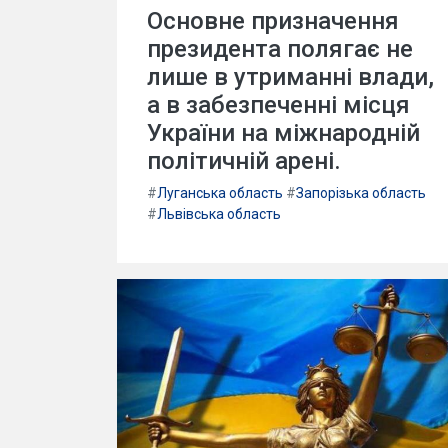
Основне призначення
президента полягає не
лише в утриманні влади,
а в забезпеченні місця
України на міжнародній
політичній арені.
#
Луганська область
#
Запорізька область
#
Львівська область