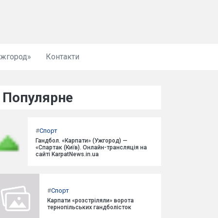
Ужгород»
Контакти
Популярне
#
Спорт
Гандбол. «Карпати» (Ужгород) —
«Спартак (Київ). Онлайн-трансляція на
сайті KarpatNews.in.ua
#
Спорт
Карпати «розстріляли» ворота
тернопільських гандболісток