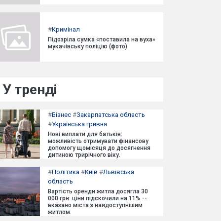
#
Кримінал
Підозріла сумка «поставила на вуха»
мукачівську поліцію (фото)
У тренді
#
Бізнес
#
Закарпатська область
#
Українська гривня
Нові виплати для батьків:
можливість отримувати фінансову
допомогу щомісяця до досягнення
дитиною трирічного віку.
#
Політика
#
Київ
#
Львівська
область
Вартість оренди житла досягла 30
000 грн: ціни підскочили на 11% --
вказано міста з найдоступнішим
житлом.