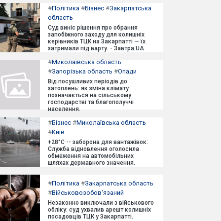
#
Політика
#
Бізнес
#
Закарпатська
область
Суд виніс рішення про обрання
запобіжного заходу для колишніх
керівників ТЦК на Закарпатті — їх
затримали під варту. - Завтра.UA
#
Миколаївська область
#
Запорізька область
#
Опади
Від посушливих періодів до
затоплень: як зміна клімату
позначається на сільському
господарстві та благополуччі
населення.
#
Бізнес
#
Миколаївська область
#
Київ
+28°C -- заборона для вантажівок:
Служба відновлення оголосила
обмеження на автомобільних
шляхах державного значення.
#
Політика
#
Закарпатська область
#
Військовозобов'язаний
Незаконно виключали з військового
обліку: суд ухвалив арешт колишніх
посадовців ТЦК у Закарпатті.