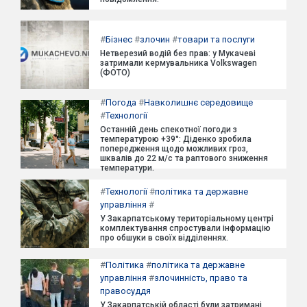
#
Бізнес
#
злочин
#
товари та послуги
Нетверезий водій без прав: у Мукачеві
затримали кермувальника Volkswagen
(ФОТО)
#
Погода
#
Навколишнє середовище
#
Технології
Останній день спекотної погоди з
температурою +39°: Діденко зробила
попередження щодо можливих гроз,
шквалів до 22 м/с та раптового зниження
температури.
#
Технології
#
політика та державне
управління
#
У Закарпатському територіальному центрі
комплектування спростували інформацію
про обшуки в своїх відділеннях.
#
Політика
#
політика та державне
управління
#
злочинність, право та
правосуддя
У Закарпатській області були затримані