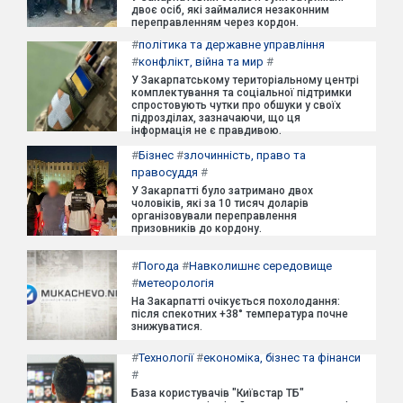
двоє осіб, які займалися незаконним
переправленням через кордон.
#
політика та державне управління
#
конфлікт, війна та мир
#
У Закарпатському територіальному центрі
комплектування та соціальної підтримки
спростовують чутки про обшуки у своїх
підрозділах, зазначаючи, що ця
інформація не є правдивою.
#
Бізнес
#
злочинність, право та
правосуддя
#
У Закарпатті було затримано двох
чоловіків, які за 10 тисяч доларів
організовували переправлення
призовників до кордону.
#
Погода
#
Навколишнє середовище
#
метеорологія
На Закарпатті очікується похолодання:
після спекотних +38° температура почне
знижуватися.
#
Технології
#
економіка, бізнес та фінанси
#
База користувачів "Київстар ТБ"