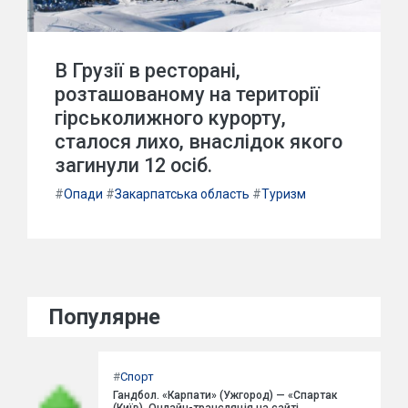
В Грузії в ресторані,
розташованому на території
гірськолижного курорту,
сталося лихо, внаслідок якого
загинули 12 осіб.
#
Опади
#
Закарпатська область
#
Туризм
Популярне
#
Спорт
Гандбол. «Карпати» (Ужгород) — «Спартак
(Київ). Онлайн-трансляція на сайті