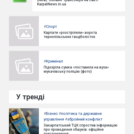
KarpatNews.in.ua
#
Спорт
Карпати «розстріляли» ворота
тернопільських гандболісток
#
Кримінал
Підозріла сумка «поставила на вуха»
мукачівську поліцію (фото)
У тренді
#
Бізнес
#
політика та державне
управління
#
збройний конфлікт
Закарпатський ТЦК спростив інформацію
про проведення обшуків: офіційне
повідомлення.