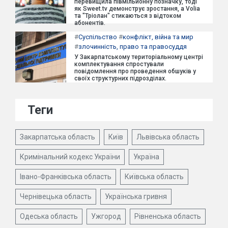
перевищила півмільйонну позначку, тоді
як Sweet.tv демонструє зростання, а Volia
та "Тріолан" стикаються з відтоком
абонентів.
#
Суспільство
#
конфлікт, війна та мир
#
злочинність, право та правосуддя
У Закарпатському територіальному центрі
комплектування спростували
повідомлення про проведення обшуків у
своїх структурних підрозділах.
Теги
Закарпатська область
Київ
Львівська область
Кримінальний кодекс України
Україна
Івано-Франківська область
Київська область
Чернівецька область
Українська гривня
Одеська область
Ужгород
Рівненська область