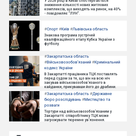
У 2026 році в Києві спостерігається
зниження кількості нових житлових
комплексів, що виходять на ринок, на 40%
- повідомляє "ЛУН".
#
Спорт
#
Київ
#
Львівська область
Знакова програма зустрічей
кваліфікаційного етапу Кубка України з
футболу.
#
Закарпатська область
#
Військовозобов'язаний
#
Кримінальний
кодекс України
В Закарпатті працівника ТЦК поставлять
перед судом за те, що він на всю ніч
закував військовозобов'язаного в
кайданки, прикувавши його до драбини.
#
Закарпатська область
#
Державне
бюро розслідувань
#
Мистецтво та
розваги
Тортури над військовозобов'язаним у
Закарпатті: співробітнику ТЦК може
загрожувати тюремне ув'язнення.