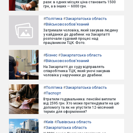
рази: в одних місцях ціна становить 1500
грн, а в інших — 6000 грн.
#
Політика
#
Закарпатська область
#
Військовозобов'язаний
Затримали чоловіка, який закував людину
у кайданки до драбини: на Закарпатті
розпочали судовий процес над
працівником ТЦК. Фото.
#
Бізнес
#
Закарпатська область
#
Військовозобов'язаний
На Закарпатті до суду відправлять
співробітника ТЦК, який уночі закував
чоловіка у наручники до драбини.
#
Політика
#
Закарпатська область
#
Паспорт
Втратили годувальника: пенсійні виплати
від 2595 грн. Хто може претендувати на цю
допомогу та як не упустити 12-місячний
термін для оформлення?
#
Київ
#
Львівська область
#
Закарпатська область