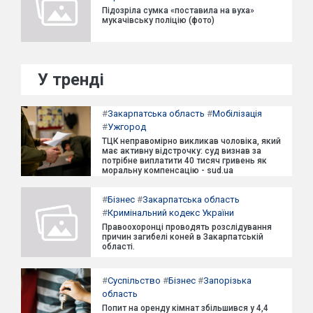
Підозріла сумка «поставила на вуха»
мукачівську поліцію (фото)
У тренді
#
Закарпатська область
#
Мобілізація
#
Ужгород
ТЦК неправомірно викликав чоловіка, який
має активну відстрочку: суд визнав за
потрібне виплатити 40 тисяч гривень як
моральну компенсацію - sud.ua
#
Бізнес
#
Закарпатська область
#
Кримінальний кодекс України
Правоохоронці проводять розслідування
причин загибелі коней в Закарпатській
області.
#
Суспільство
#
Бізнес
#
Запорізька
область
Попит на оренду кімнат збільшився у 4,4