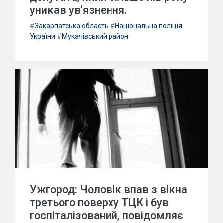
уникав ув'язнення.
#
Закарпатська область
#
Національна поліція
України
#
Мукачівський район
Ужгород: Чоловік впав з вікна
третього поверху ТЦК і був
госпіталізований, повідомляє