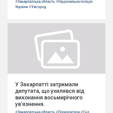
#
Закарпатська область
#
Національна поліція
України
#
Ужгород
У Закарпатті затримали
депутата, що ухилявся від
виконання восьмирічного
ув'язнення.
#
Закарпатська область
#
Прокуратура
#
Суд