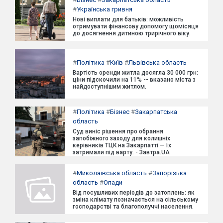
#
Українська гривня
Нові виплати для батьків: можливість
отримувати фінансову допомогу щомісяця
до досягнення дитиною трирічного віку.
#
Політика
#
Київ
#
Львівська область
Вартість оренди житла досягла 30 000 грн:
ціни підскочили на 11% -- вказано міста з
найдоступнішим житлом.
#
Політика
#
Бізнес
#
Закарпатська
область
Суд виніс рішення про обрання
запобіжного заходу для колишніх
керівників ТЦК на Закарпатті — їх
затримали під варту. - Завтра.UA
#
Миколаївська область
#
Запорізька
область
#
Опади
Від посушливих періодів до затоплень: як
зміна клімату позначається на сільському
господарстві та благополуччі населення.