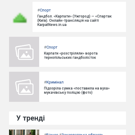
#
Спорт
Гандбол. «Карпати» (Ужгород) — «Спартак
(Київ). Онлайн-трансляція на сайті
KarpatNews.in.ua
#
Спорт
Карпати «розстріляли» ворота
тернопільських гандболісток
#
Кримінал
Підозріла сумка «поставила на вуха»
мукачівську поліцію (фото)
У тренді
#
Бізнес
#
Закарпатська область