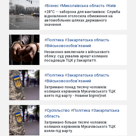
#
Бізнес
#
Миколаївська область
#
Київ
+28°C -- заборона для вантажівок: Служба
відновлення оголосила обмеження на
автомобільних шляхах державного
значення.
#
Політика
#
Закарпатська область
#
Військовозобов'язаний
Незаконно виключали з військового
обліку: суд ухвалив арешт колишніх
посадовців ТЦК у Закарпатті.
#
Політика
#
Закарпатська область
#
Військовозобов'язаний
Затримано понад тисячу чоловіків:
колишніх керівників Мукачівського ТЦК
взято під варту - Новини bigmir)net
#
Суспільство
#
Політика
#
Закарпатська
область
Затримано більше тисячі чоловіків:
колишніх керівників Мукачівського ТЦК
взяли під варту.