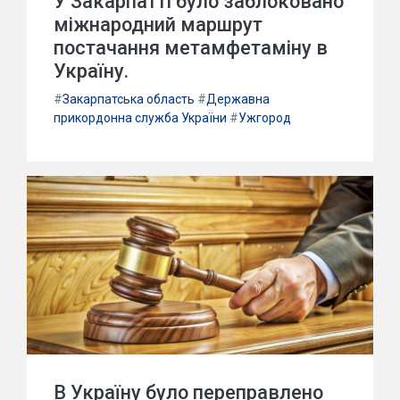
У Закарпатті було заблоковано
міжнародний маршрут
постачання метамфетаміну в
Україну.
#
Закарпатська область
#
Державна
прикордонна служба України
#
Ужгород
В Україну було переправлено