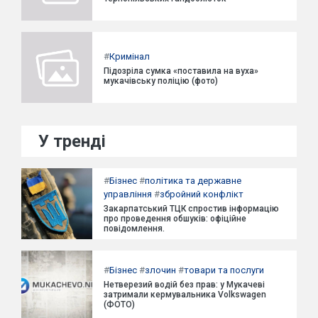
#
Кримінал
Підозріла сумка «поставила на вуха»
мукачівську поліцію (фото)
У тренді
#
Бізнес
#
політика та державне
управління
#
збройний конфлікт
Закарпатський ТЦК спростив інформацію
про проведення обшуків: офіційне
повідомлення.
#
Бізнес
#
злочин
#
товари та послуги
Нетверезий водій без прав: у Мукачеві
затримали кермувальника Volkswagen
(ФОТО)