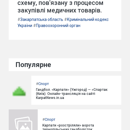
схему, пов'язану з процесом
закупівлі медичних товарів.
#
Закарпатська область
#
Кримінальний кодекс
України
#
Правоохоронний орган
Популярне
#
Спорт
Гандбол. «Карпати» (Ужгород) — «Спартак
(Київ). Онлайн-трансляція на сайті
KarpatNews.in.ua
#
Спорт
Карпати «розстріляли» ворота
тернопільських гандболісток