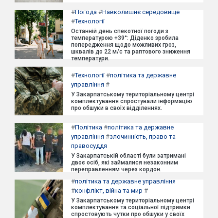
#
Погода
#
Навколишнє середовище
#
Технології
Останній день спекотної погоди з
температурою +39°: Діденко зробила
попередження щодо можливих гроз,
шквалів до 22 м/с та раптового зниження
температури.
#
Технології
#
політика та державне
управління
#
У Закарпатському територіальному центрі
комплектування спростували інформацію
про обшуки в своїх відділеннях.
#
Політика
#
політика та державне
управління
#
злочинність, право та
правосуддя
У Закарпатській області були затримані
двоє осіб, які займалися незаконним
переправленням через кордон.
#
політика та державне управління
#
конфлікт, війна та мир
#
У Закарпатському територіальному центрі
комплектування та соціальної підтримки
спростовують чутки про обшуки у своїх