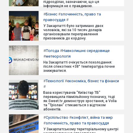
підрозділах, зазначаючи, що ця
інформація не є правдивою.
#
Бізнес
#
злочинність, право та
правосуддя
#
У Закарпатті було затримано двох
чоловіків, які за 10 тисяч доларів
організовували переправлення
призовників до кордону.
#
Погода
#
Навколишнє середовище
#
метеорологія
На Закарпатті очікується похолодання:
після спекотних +38° температура почне
знижуватися.
#
Технології
#
економіка, бізнес та фінанси
#
База користувачів "Київстар ТБ"
перевищила півмільйонну позначку, тоді
як Sweet.tv демонструє зростання, а Volia
та "Тріолан" стикаються з відтоком
абонентів.
#
Суспільство
#
конфлікт, війна та мир
#
злочинність, право та правосуддя
У Закарпатському територіальному центрі