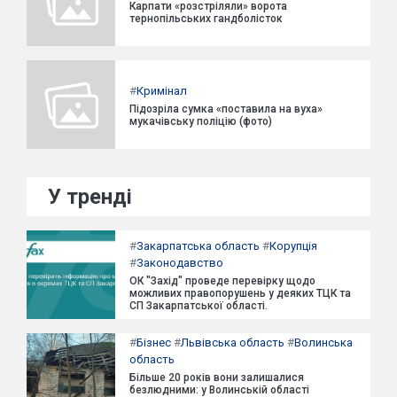
Карпати «розстріляли» ворота
тернопільських гандболісток
#
Кримінал
Підозріла сумка «поставила на вуха»
мукачівську поліцію (фото)
У тренді
#
Закарпатська область
#
Корупція
#
Законодавство
ОК "Захід" проведе перевірку щодо
можливих правопорушень у деяких ТЦК та
СП Закарпатської області.
#
Бізнес
#
Львівська область
#
Волинська
область
Більше 20 років вони залишалися
безлюдними: у Волинській області