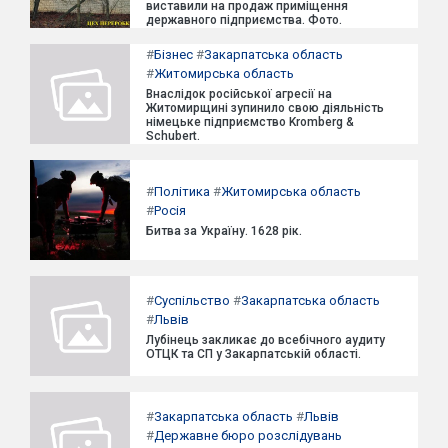
виставили на продаж приміщення
державного підприємства. Фото.
#
Бізнес
#
Закарпатська область
#
Житомирська область
Внаслідок російської агресії на
Житомирщині зупинило свою діяльність
німецьке підприємство Kromberg &
Schubert.
#
Політика
#
Житомирська область
#
Росія
Битва за Україну. 1628 рік.
#
Суспільство
#
Закарпатська область
#
Львів
Лубінець закликає до всебічного аудиту
ОТЦК та СП у Закарпатській області.
#
Закарпатська область
#
Львів
#
Державне бюро розслідувань