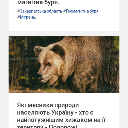
магнітна буря.
#
Закарпатська область
#
Геомагнітна буря
#
Мігрень.
Які месники природи
населяють Україну - хто є
найпотужнішим хижаком на її
території - Подорожі