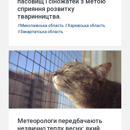
пасовищ і сіножатей з метою
сприяння розвитку
тваринництва.
#
Миколаївська область
#
Харківська область
#
Закарпатська область
Метеорологи передбачають
незвично теплу весну: який