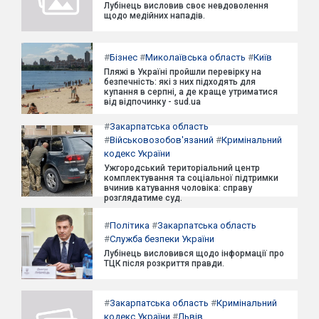
Лубінець висловив своє невдоволення
щодо медійних нападів.
#
Бізнес
#
Миколаївська область
#
Київ
Пляжі в Україні пройшли перевірку на
безпечність: які з них підходять для
купання в серпні, а де краще утриматися
від відпочинку - sud.ua
#
Закарпатська область
#
Військовозобов'язаний
#
Кримінальний
кодекс України
Ужгородський територіальний центр
комплектування та соціальної підтримки
вчинив катування чоловіка: справу
розглядатиме суд.
#
Політика
#
Закарпатська область
#
Служба безпеки України
Лубінець висловився щодо інформації про
ТЦК після розкриття правди.
#
Закарпатська область
#
Кримінальний
кодекс України
#
Львів