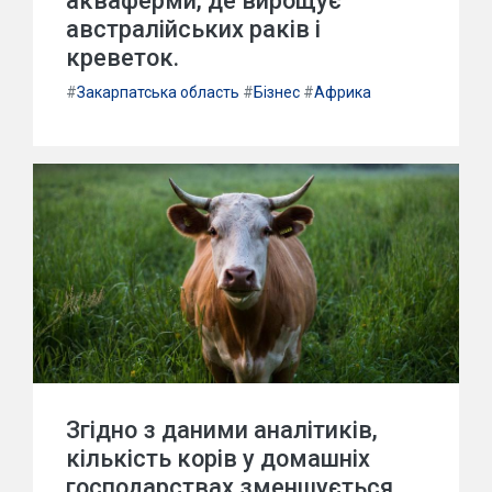
акваферми, де вирощує
австралійських раків і
креветок.
#
Закарпатська область
#
Бізнес
#
Африка
Згідно з даними аналітиків,
кількість корів у домашніх
господарствах зменшується,