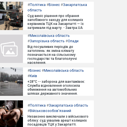
#
Політика
#
Бізнес
#
Закарпатська
область
Суд виніс рішення про обрання
запобіжного заходу для колишніх
керівників ТЦК на Закарпатті — їх
затримали під варту. - Завтра.UA
#
Миколаївська область
#
Запорізька область
#
Опади
Від посушливих періодів до
затоплень: як зміна клімату
позначається на сільському
господарстві та благополуччі
населення.
#
Бізнес
#
Миколаївська область
#
Київ
+28°C -- заборона для вантажівок:
Служба відновлення оголосила
обмеження на автомобільних
шляхах державного значення.
#
Політика
#
Закарпатська область
#
Військовозобов'язаний
Незаконно виключали з військового
обліку: суд ухвалив арешт колишніх
посадовців ТЦК у Закарпатті.