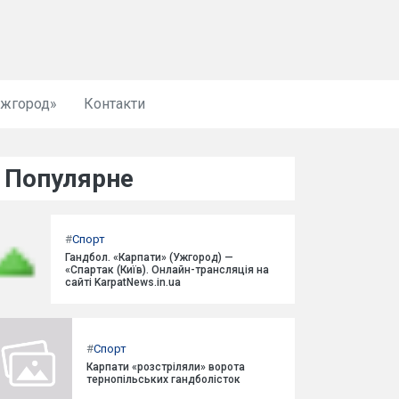
Ужгород»
Контакти
Популярне
#
Спорт
Гандбол. «Карпати» (Ужгород) —
«Спартак (Київ). Онлайн-трансляція на
сайті KarpatNews.in.ua
#
Спорт
Карпати «розстріляли» ворота
тернопільських гандболісток