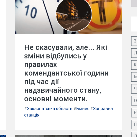
З
Не скасували, але... Які
Л
зміни відбулись у
правилах
К
комендантської години
І
під час дії
надзвичайного стану,
Ч
основні моменти.
О
#
Закарпатська область
#
Бізнес
#
Заправна
Р
станція
П
Д