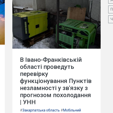
П
Ч
В Івано-Франківській
області проведуть
перевірку
функціонування Пунктів
незламності у зв'язку з
прогнозом похолодання
| УНН
#
Закарпатська область
#
Мобільний