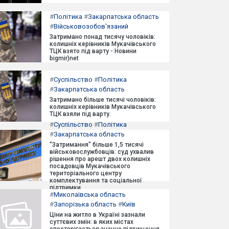
#
Політика
#
Закарпатська область
#
Військовозобов'язаний
Затримано понад тисячу чоловіків:
колишніх керівників Мукачівського
ТЦК взято під варту - Новини
bigmir)net
#
Суспільство
#
Політика
#
Закарпатська область
Затримано більше тисячі чоловіків:
колишніх керівників Мукачівського
ТЦК взяли під варту.
#
Суспільство
#
Політика
#
Закарпатська область
"Затримання" більше 1,5 тисячі
військовослужбовців: суд ухвалив
рішення про арешт двох колишніх
посадовців Мукачівського
територіального центру
комплектування та соціальної
підтримки.
#
Миколаївська область
#
Запорізька область
#
Київ
Ціни на житло в Україні зазнали
суттєвих змін: в яких містах