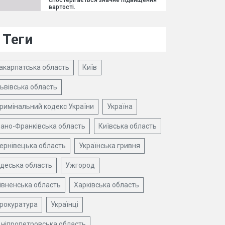
спостерігається значне підвищення
вартості.
Теги
акарпатська область
Київ
ьвівська область
римінальний кодекс України
Україна
вано-Франківська область
Київська область
ернівецька область
Українська гривня
деська область
Ужгород
івненська область
Харківська область
рокуратура
Українці
ніпропетровська область