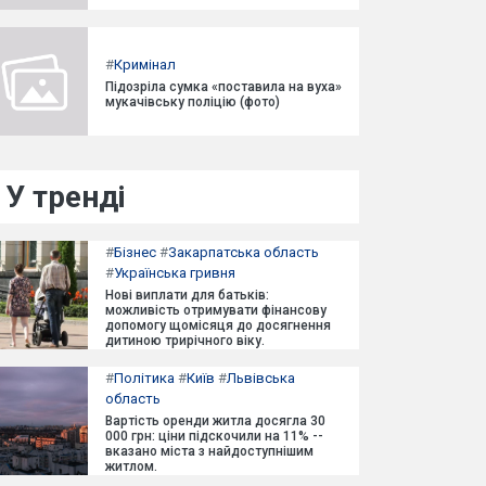
#
Кримінал
Підозріла сумка «поставила на вуха»
мукачівську поліцію (фото)
У тренді
#
Бізнес
#
Закарпатська область
#
Українська гривня
Нові виплати для батьків:
можливість отримувати фінансову
допомогу щомісяця до досягнення
дитиною трирічного віку.
#
Політика
#
Київ
#
Львівська
область
Вартість оренди житла досягла 30
000 грн: ціни підскочили на 11% --
вказано міста з найдоступнішим
житлом.