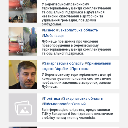
У Берегівському районному
територіальному центрі комплектування
та соціальної підтримки відбувалися
незаконні скасування відстрочок та
утримання громадян, повідомив
омбудсман.
#
Бізнес
#
Закарпатська область
#
Мобілізація
Лубінець повідомив про численні
правопорушення в Берегівському
територіальному центрі комплектування
та соціальної підтримки.
#
Закарпатська область
#
Кримінальний
кодекс України
#
Протокол
У Берегівському територіальному центрі
комплектування чоловіків систематично
позбавляли законних відстрочок, заявив
Лубінець.
#
Політика
#
Закарпатська область
#
Військовозобов'язаний
За інформацією слідства, представники
ТЦК у Закарпатті безпідставно виключили
з обліку понад тисячу чоловіків.