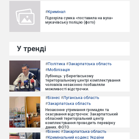
#
Кримінал
Підозріла сумка «поставила на вуха»
мукачівську поліцію (фото)
У тренді
#
Політика
#
Закарпатська область
#
Мобілізація
Лубінець: у Берегівському
територіальному центрі комплектування
чоловіків незаконно позбавляли
можливості відстрочки.
#
Бізнес
#
Луганська область
#
Закарпатська область
Незаконне утримання громадян та
скасування відстрочок: Закарпатський
обласний територіальний центр
комплектування проводить перевірку
даних. ФОТО
#
Бізнес
#
Закарпатська область
#
Кримінальний кодекс України