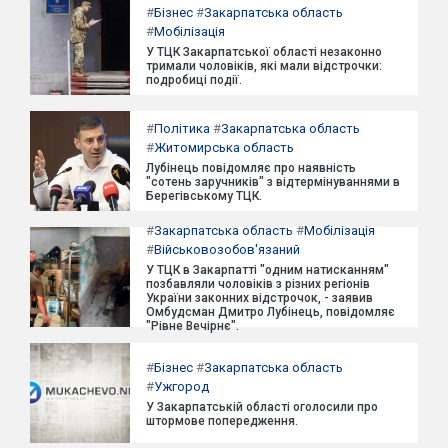
#
Бізнес
#
Закарпатська область
#
Мобілізація
У ТЦК Закарпатської області незаконно
тримали чоловіків, які мали відстрочки:
подробиці події.
#
Політика
#
Закарпатська область
#
Житомирська область
Лубінець повідомляє про наявність
"сотень заручників" з відтермінуваннями в
Берегівському ТЦК.
#
Закарпатська область
#
Мобілізація
#
Військовозобов'язаний
У ТЦК в Закарпатті "одним натисканням"
позбавляли чоловіків з різних регіонів
України законних відстрочок, - заявив
Омбудсман Дмитро Лубінець, повідомляє
"Рівне Вечірнє".
#
Бізнес
#
Закарпатська область
#
Ужгород
У Закарпатській області оголосили про
штормове попередження.