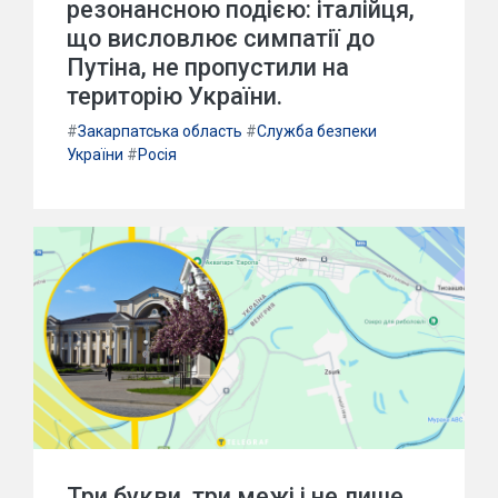
резонансною подією: італійця,
що висловлює симпатії до
Путіна, не пропустили на
територію України.
#
Закарпатська область
#
Служба безпеки
України
#
Росія
Три букви, три межі і не лише