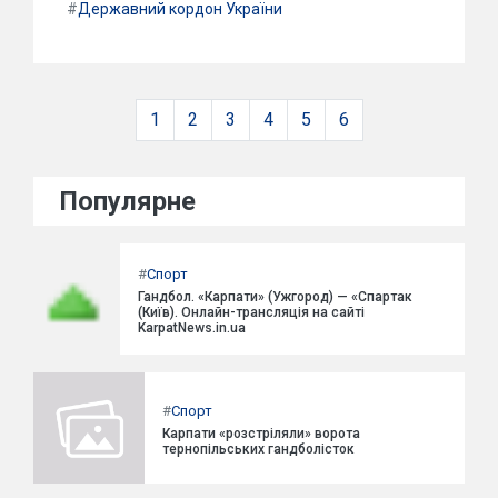
#
Державний кордон України
1
2
3
4
5
6
Популярне
#
Спорт
Гандбол. «Карпати» (Ужгород) — «Спартак
(Київ). Онлайн-трансляція на сайті
KarpatNews.in.ua
#
Спорт
Карпати «розстріляли» ворота
тернопільських гандболісток