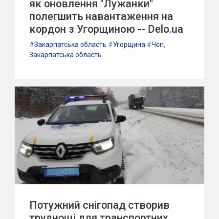
як оновлення "Лужанки"
полегшить навантаження на
кордон з Угорщиною -- Delo.ua
#
Закарпатська область
#
Угорщина
#
Чоп,
Закарпатська область
Потужний снігопад створив
труднощі для транспортних