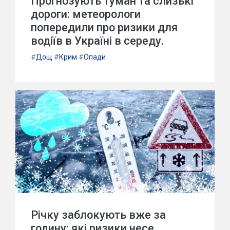
Прогнозують туман та слизькі
дороги: метеорологи
попередили про ризики для
водіїв в Україні в середу.
#
Дощ
#
Крим
#
Опади
Річку заблокують вже за
годину: які ризики несе