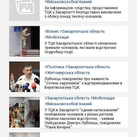
#
Військовозобов'язаний
За інформацією слідства, представники
ТЦК у Закарпатті безпідставно виключили
з обліку понад тисячу чоловіків.
#
Бізнес
#
Закарпатська область
#
Мобілізація
У ТЦК Закарпатської області незаконно
тримали чоловіків, які мали відстрочки:
подробиці події.
#
Політика
#
Закарпатська область
#
Житомирська область
Лубінець повідомляє про наявність
"сотень заручників" з відтермінуваннями в
Берегівському ТЦК.
#
Закарпатська область
#
Мобілізація
#
Військовозобов'язаний
У ТЦК в Закарпатті "одним натисканням"
позбавляли чоловіків з різних регіонів
України законних відстрочок, - заявив
Омбудсман Дмитро Лубінець, повідомляє
"Рівне Вечірнє".