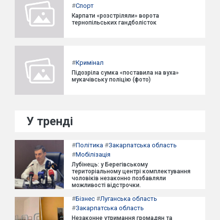
#
Спорт
Карпати «розстріляли» ворота
тернопільських гандболісток
#
Кримінал
Підозріла сумка «поставила на вуха»
мукачівську поліцію (фото)
У тренді
#
Політика
#
Закарпатська область
#
Мобілізація
Лубінець: у Берегівському
територіальному центрі комплектування
чоловіків незаконно позбавляли
можливості відстрочки.
#
Бізнес
#
Луганська область
#
Закарпатська область
Незаконне утримання громадян та