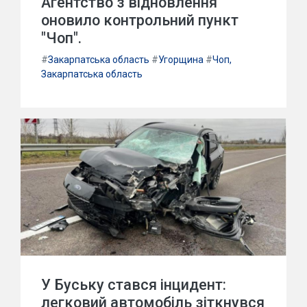
Агентство з відновлення
оновило контрольний пункт
"Чоп".
#
Закарпатська область
#
Угорщина
#
Чоп,
Закарпатська область
У Буську стався інцидент:
легковий автомобіль зіткнувся