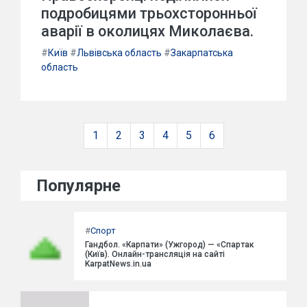
подробицями трьохсторонньої
аварії в околицях Миколаєва.
#
Київ
#
Львівська область
#
Закарпатська
область
1
2
3
4
5
6
Популярне
#
Спорт
Гандбол. «Карпати» (Ужгород) — «Спартак
(Київ). Онлайн-трансляція на сайті
KarpatNews.in.ua