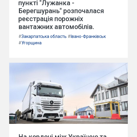
пункті "Лужанка -
Берегшурань" розпочалася
реєстрація порожніх
вантажних автомобілів.
#
Закарпатська область
#
Івано-Франківськ
#
Угорщина
На кордоні між Україною та