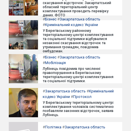
скасування відстрочок: Закарпатський
обласний територіальний центр
комплектування проводить перевірку
даних. ФОТО
#
Бізнес
#
Закарпатська область
#
Кримінальний кодекс України
У Берегівському районному
територіальному центрі комплектування
та соціальної підтримки відбувалися
незаконні скасування відстрочок та
утримання громадян, повідомив
омбудсман.
#
Бізнес
#
Закарпатська область
#
Мобілізація
Лубінець повідомив про численні
правопорушення в Берегівському
територіальному центрі комплектування
та соціальної підтримки.
#
Закарпатська область
#
Кримінальний
кодекс України
#
Протокол
У Берегівському територіальному центрі
комплектування чоловіків систематично
позбавляли законних відстрочок, заявив
Лубінець.
#
Політика
#
Закарпатська область