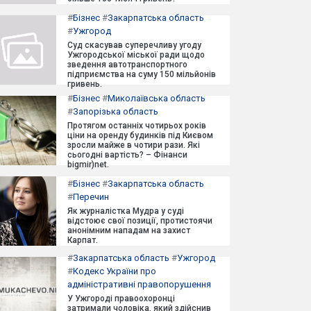
#
Бізнес
#
Закарпатська область
#
Ужгород
Суд скасував суперечливу угоду
Ужгородської міської ради щодо
зведення автотранспортного
підприємства на суму 150 мільйонів
гривень.
#
Бізнес
#
Миколаївська область
#
Запорізька область
Протягом останніх чотирьох років
ціни на оренду будинків під Києвом
зросли майже в чотири рази. Які
сьогодні вартість? – Фінанси
bigmir)net.
#
Бізнес
#
Закарпатська область
#
Перечин
Як журналістка Мудра у суді
відстоює свої позиції, протистоячи
анонімним нападам на захист
Карпат.
#
Закарпатська область
#
Ужгород
#
Кодекс України про
адміністративні правопорушення
У Ужгороді правоохоронці
затримали чоловіка, який здійснив