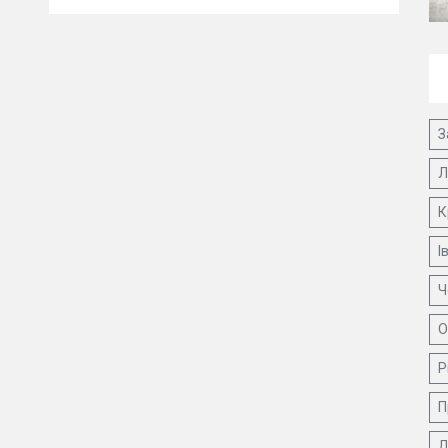
З
Л
К
І
Ч
О
Р
П
Д