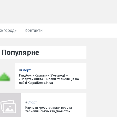
Ужгород»
Контакти
Популярне
#
Спорт
Гандбол. «Карпати» (Ужгород) —
«Спартак (Київ). Онлайн-трансляція на
сайті KarpatNews.in.ua
#
Спорт
Карпати «розстріляли» ворота
тернопільських гандболісток