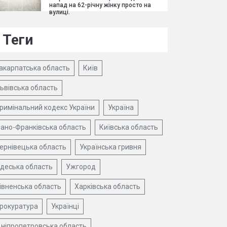
напад на 62-річну жінку просто на
вулиці.
Теги
акарпатська область
Київ
ьвівська область
римінальний кодекс України
Україна
вано-Франківська область
Київська область
ернівецька область
Українська гривня
деська область
Ужгород
івненська область
Харківська область
рокуратура
Українці
ніпропетровська область