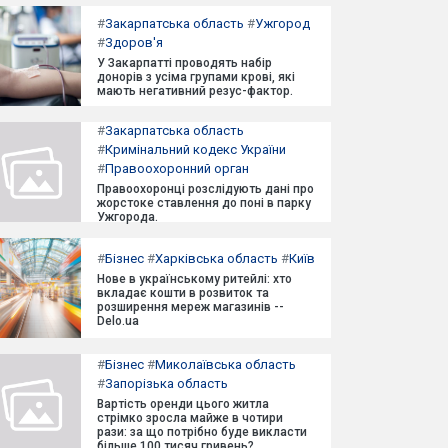
#
Закарпатська область
#
Ужгород
#
Здоров'я
У Закарпатті проводять набір
донорів з усіма групами крові, які
мають негативний резус-фактор.
#
Закарпатська область
#
Кримінальний кодекс України
#
Правоохоронний орган
Правоохоронці розслідують дані про
жорстоке ставлення до поні в парку
Ужгорода.
#
Бізнес
#
Харківська область
#
Київ
Нове в українському ритейлі: хто
вкладає кошти в розвиток та
розширення мереж магазинів --
Delo.ua
#
Бізнес
#
Миколаївська область
#
Запорізька область
Вартість оренди цього житла
стрімко зросла майже в чотири
рази: за що потрібно буде викласти
більше 100 тисяч гривень?