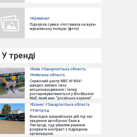
#
Кримінал
Підозріла сумка «поставила на вуха»
мукачівську поліцію (фото)
У тренді
#
Київ
#
Закарпатська область
#
Київська область
Сервісний центр МВС № 8041
швидко змінює своє
місцезнаходження і тепер
розташовуватиметься у Blockbuster
Mall, який має "російське коріння".
#
Бізнес
#
Закарпатська область
#
Ужгород
Внаслідок шахрайських дій під час
зведення автобусної бази в
Ужгороді, суд ухвалив рішення
розірвати контракт з підрядною
організацією.