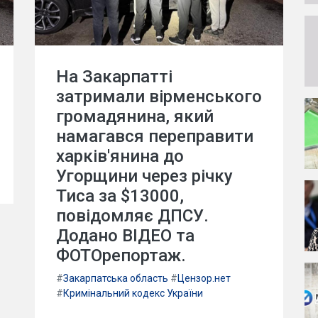
На Закарпатті
затримали вірменського
громадянина, який
намагався переправити
харків'янина до
Угорщини через річку
Тиса за $13000,
повідомляє ДПСУ.
Додано ВІДЕО та
ФОТОрепортаж.
#
Закарпатська область
#
Цензор.нет
#
Кримінальний кодекс України