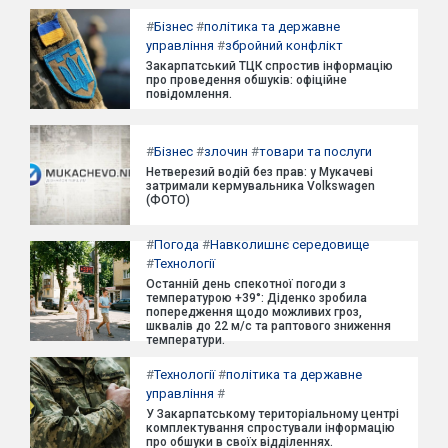
#
Бізнес
#
політика та державне
управління
#
збройний конфлікт
Закарпатський ТЦК спростив інформацію
про проведення обшуків: офіційне
повідомлення.
#
Бізнес
#
злочин
#
товари та послуги
Нетверезий водій без прав: у Мукачеві
затримали кермувальника Volkswagen
(ФОТО)
#
Погода
#
Навколишнє середовище
#
Технології
Останній день спекотної погоди з
температурою +39°: Діденко зробила
попередження щодо можливих гроз,
шквалів до 22 м/с та раптового зниження
температури.
#
Технології
#
політика та державне
управління
#
У Закарпатському територіальному центрі
комплектування спростували інформацію
про обшуки в своїх відділеннях.