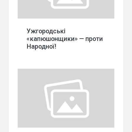
Ужгородські
«капюшонщики» — проти
Народної!