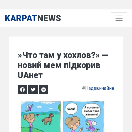
KARPAT
NEWS
»Что там у хохлов?» —
новий мем підкорив
UAнет
#
Надзвичайне