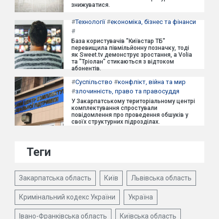
знижуватися.
#
Технології
#
економіка, бізнес та фінанси
#
База користувачів "Київстар ТБ"
перевищила півмільйонну позначку, тоді
як Sweet.tv демонструє зростання, а Volia
та "Тріолан" стикаються з відтоком
абонентів.
#
Суспільство
#
конфлікт, війна та мир
#
злочинність, право та правосуддя
У Закарпатському територіальному центрі
комплектування спростували
повідомлення про проведення обшуків у
своїх структурних підрозділах.
Теги
Закарпатська область
Київ
Львівська область
Кримінальний кодекс України
Україна
Івано-Франківська область
Київська область