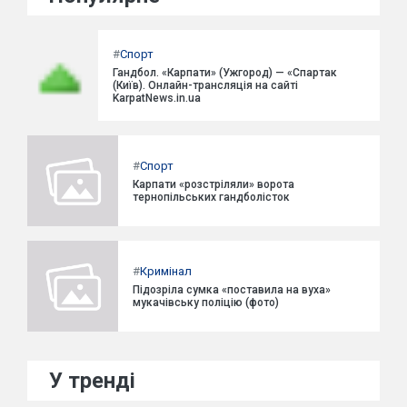
#
Спорт
Гандбол. «Карпати» (Ужгород) — «Спартак
(Київ). Онлайн-трансляція на сайті
KarpatNews.in.ua
#
Спорт
Карпати «розстріляли» ворота
тернопільських гандболісток
#
Кримінал
Підозріла сумка «поставила на вуха»
мукачівську поліцію (фото)
У тренді