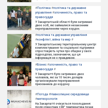
#
Політика
#
політика та державне
управління
#
злочинність, право та
правосуддя
У Закарпатській області були затримані
двоє осіб, які займалися незаконним
переправленням через кордон.
#
політика та державне управління
#
конфлікт, війна та мир
#
У Закарпатському територіальному центрі
комплектування та соціальної підтримки
спростовують чутки про обшуки у своїх
підрозділах, зазначаючи, що ця
інформація не є правдивою.
#
Бізнес
#
злочинність, право та
правосуддя
#
У Закарпатті було затримано двох
чоловіків, які за 10 тисяч доларів
організовували переправлення
призовників до кордону.
#
Погода
#
Навколишнє середовище
#
метеорологія
На Закарпатті очікується похолодання:
після спекотних +38° температура почне