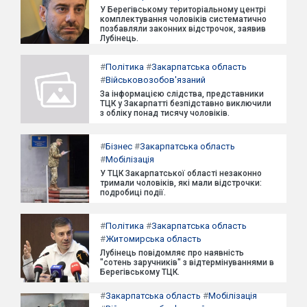
У Берегівському територіальному центрі
комплектування чоловіків систематично
позбавляли законних відстрочок, заявив
Лубінець.
#
Політика
#
Закарпатська область
#
Військовозобов'язаний
За інформацією слідства, представники
ТЦК у Закарпатті безпідставно виключили
з обліку понад тисячу чоловіків.
#
Бізнес
#
Закарпатська область
#
Мобілізація
У ТЦК Закарпатської області незаконно
тримали чоловіків, які мали відстрочки:
подробиці події.
#
Політика
#
Закарпатська область
#
Житомирська область
Лубінець повідомляє про наявність
"сотень заручників" з відтермінуваннями в
Берегівському ТЦК.
#
Закарпатська область
#
Мобілізація