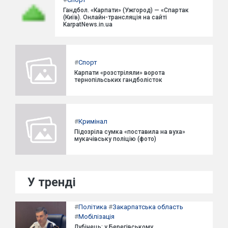
Гандбол. «Карпати» (Ужгород) — «Спартак
(Київ). Онлайн-трансляція на сайті
KarpatNews.in.ua
#
Спорт
Карпати «розстріляли» ворота
тернопільських гандболісток
#
Кримінал
Підозріла сумка «поставила на вуха»
мукачівську поліцію (фото)
У тренді
#
Політика
#
Закарпатська область
#
Мобілізація
Лубінець: у Берегівському