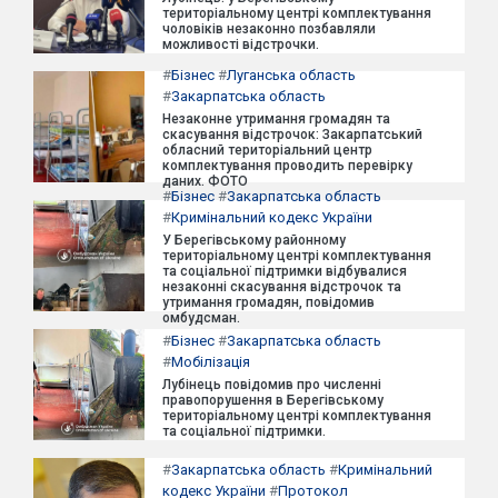
територіальному центрі комплектування
чоловіків незаконно позбавляли
можливості відстрочки.
#
Бізнес
#
Луганська область
#
Закарпатська область
Незаконне утримання громадян та
скасування відстрочок: Закарпатський
обласний територіальний центр
комплектування проводить перевірку
даних. ФОТО
#
Бізнес
#
Закарпатська область
#
Кримінальний кодекс України
У Берегівському районному
територіальному центрі комплектування
та соціальної підтримки відбувалися
незаконні скасування відстрочок та
утримання громадян, повідомив
омбудсман.
#
Бізнес
#
Закарпатська область
#
Мобілізація
Лубінець повідомив про численні
правопорушення в Берегівському
територіальному центрі комплектування
та соціальної підтримки.
#
Закарпатська область
#
Кримінальний
кодекс України
#
Протокол