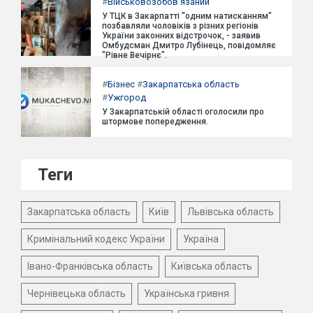
#
Військовозобов'язаний
У ТЦК в Закарпатті "одним натисканням"
позбавляли чоловіків з різних регіонів
України законних відстрочок, - заявив
Омбудсман Дмитро Лубінець, повідомляє
"Рівне Вечірнє".
#
Бізнес
#
Закарпатська область
#
Ужгород
У Закарпатській області оголосили про
штормове попередження.
Теги
Закарпатська область
Київ
Львівська область
Кримінальний кодекс України
Україна
Івано-Франківська область
Київська область
Чернівецька область
Українська гривня