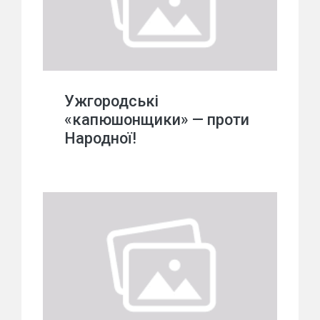
Ужгородські
«капюшонщики» — проти
Народної!