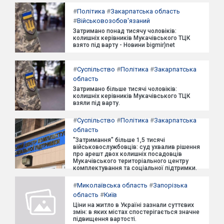
#
Політика
#
Закарпатська область
#
Військовозобов'язаний
Затримано понад тисячу чоловіків:
колишніх керівників Мукачівського ТЦК
взято під варту - Новини bigmir)net
#
Суспільство
#
Політика
#
Закарпатська
область
Затримано більше тисячі чоловіків:
колишніх керівників Мукачівського ТЦК
взяли під варту.
#
Суспільство
#
Політика
#
Закарпатська
область
"Затримання" більше 1,5 тисячі
військовослужбовців: суд ухвалив рішення
про арешт двох колишніх посадовців
Мукачівського територіального центру
комплектування та соціальної підтримки.
#
Миколаївська область
#
Запорізька
область
#
Київ
Ціни на житло в Україні зазнали суттєвих
змін: в яких містах спостерігається значне
підвищення вартості.