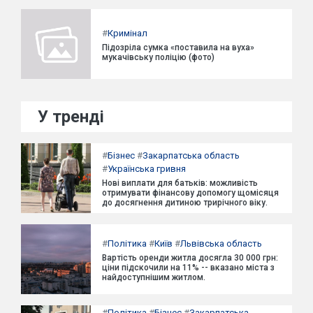
#
Кримінал
Підозріла сумка «поставила на вуха»
мукачівську поліцію (фото)
У тренді
#
Бізнес
#
Закарпатська область
#
Українська гривня
Нові виплати для батьків: можливість
отримувати фінансову допомогу щомісяця
до досягнення дитиною трирічного віку.
#
Політика
#
Київ
#
Львівська область
Вартість оренди житла досягла 30 000 грн:
ціни підскочили на 11% -- вказано міста з
найдоступнішим житлом.
#
Політика
#
Бізнес
#
Закарпатська