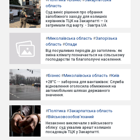
область
Суд виніс рішення про обрання
запобіжного заходу для колишніх
керівників ТЦК на Закарпатті — їх
затримали під варту. - Завтра.UA
#
Миколаївська область
#
Запорізька
область
#
Опади
Від посушливих періодів до затоплень: як
зміна клімату позначається на сільському
господарстві та благополуччі населення.
#
Бізнес
#
Миколаївська область
#
Київ
+28°C -- заборона для вантажівок: Служба
відновлення оголосила обмеження на
автомобільних шляхах державного
значення.
#
Політика
#
Закарпатська область
#
Військовозобов'язаний
Незаконно виключали з військового
обліку: суд ухвалив арешт колишніх
посадовців ТЦК у Закарпатті.