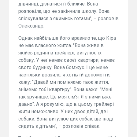
дівчинці, дізнатися її ближче. Вона
розповіла, що не закінчила школу. Вона
спілкувалася з якимись готами", – розповів
Олександр.
Однак найбільше його вразило те, що Кіра
не має власного житла. "Вона живе в
якійсь родині в трейлері, вигулює їх
собаку. У неї немає своєї квартири, немає
свого будинку. Вона бомжує. І це мене
настільки вразило, я хотів їй допомогти,
кажу: "Давай ми поміняємо твоє життя,
знімемо тобі квартиру". Вона каже: "Мені
так зручніше. Це моя сім'я. Я з ними вже
давно". А я розумію, що в цьому трейлері
жити неможливо. У них двоє дітей, дві
собаки. Вона вигулює цих собак, ще іноді
сидить з дітьми", – розповів співак.