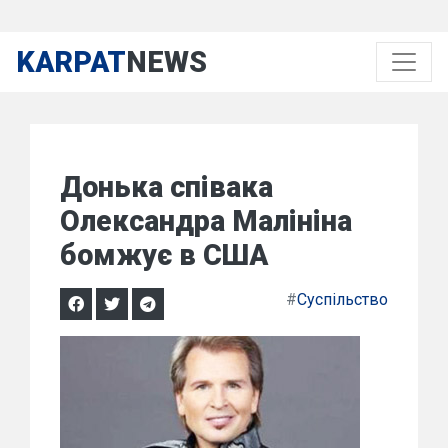
KARPAT
NEWS
Донька співака
Олександра Малініна
бомжує в США
#
Суспільство