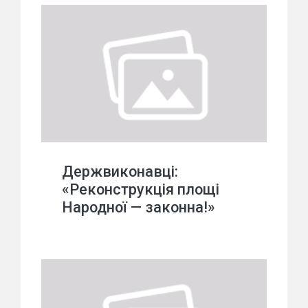
Держвиконавці:
«Реконструкція площі
Народної — законна!»