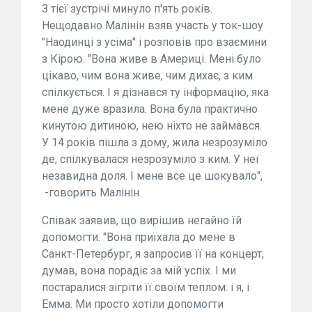
З тієї зустрічі минуло п'ять років.
Нещодавно Малінін взяв участь у ток-шоу
"Наодинці з усіма" і розповів про взаємини
з Кірою. "Вона живе в Америці. Мені було
цікаво, чим вона живе, чим дихає, з ким
спілкується. І я дізнався ту інформацію, яка
мене дуже вразила. Вона була практично
кинутою дитиною, нею ніхто не займався.
У 14 років пішла з дому, жила незрозуміло
де, спілкувалася незрозуміло з ким. У неї
незавидна доля. І мене все це шокувало",
-говорить Малінін.
Співак заявив, що вирішив негайно їй
допомогти. "Вона приїхала до мене в
Санкт-Петербург, я запросив її на концерт,
думав, вона порадіє за мій успіх. І ми
постаралися зігріти її своїм теплом: і я, і
Емма. Ми просто хотіли допомогти