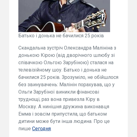
Батько і донька не бачилися 25 років
Скандальна зустріч Олександра Малініна з
донькою Кірою (від дворічного шлюбу зі
співачкою Ольгою Зарубіною) сталася на
телевізійному шоу. Батько і донька не
бачилися 25 років. Зрозуміло, не обійшлося
без звинувачень: Малінін порахував, що у
Ольги Зарубіної виникли фінансові
труднощі, раз вона привезла Кіру в
Москву. А нинішня дружина виконавця
Емма і зовсім припустила, що батьком
дитини може бути інша людина. Про це
пише
Сегодня
.