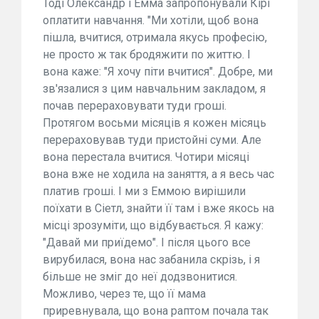
Тоді Олександр і Емма запропонували Кірі
оплатити навчання. "Ми хотіли, щоб вона
пішла, вчитися, отримала якусь професію,
не просто ж так бродяжити по життю. І
вона каже: "Я хочу піти вчитися". Добре, ми
зв'язалися з цим навчальним закладом, я
почав перераховувати туди гроші.
Протягом восьми місяців я кожен місяць
перераховував туди пристойні суми. Але
вона перестала вчитися. Чотири місяці
вона вже не ходила на заняття, а я весь час
платив гроші. І ми з Еммою вирішили
поїхати в Сіетл, знайти її там і вже якось на
місці зрозуміти, що відбувається. Я кажу:
"Давай ми приїдемо". І після цього все
вирубилася, вона нас забанила скрізь, і я
більше не зміг до неї додзвонитися.
Можливо, через те, що її мама
приревнувала, що вона раптом почала так