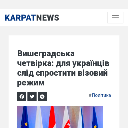
KARPAT
NEWS
Вишеградська
четвірка: для українців
слід спростити візовий
режим
#
Політика