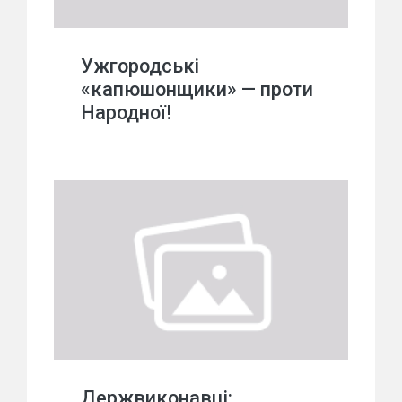
Ужгородські
«капюшонщики» — проти
Народної!
Держвиконавці: