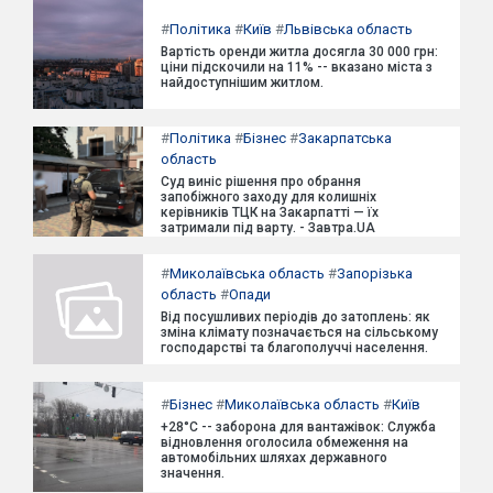
#
Політика
#
Київ
#
Львівська область
Вартість оренди житла досягла 30 000 грн:
ціни підскочили на 11% -- вказано міста з
найдоступнішим житлом.
#
Політика
#
Бізнес
#
Закарпатська
область
Суд виніс рішення про обрання
запобіжного заходу для колишніх
керівників ТЦК на Закарпатті — їх
затримали під варту. - Завтра.UA
#
Миколаївська область
#
Запорізька
область
#
Опади
Від посушливих періодів до затоплень: як
зміна клімату позначається на сільському
господарстві та благополуччі населення.
#
Бізнес
#
Миколаївська область
#
Київ
+28°C -- заборона для вантажівок: Служба
відновлення оголосила обмеження на
автомобільних шляхах державного
значення.