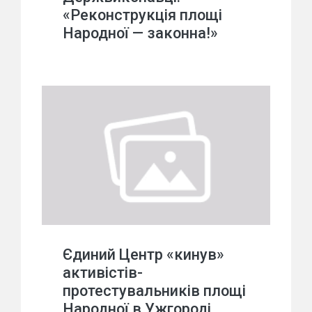
«Реконструкція площі
Народної — законна!»
Єдиний Центр «кинув»
активістів-
протестувальників площі
Народної в Ужгороді