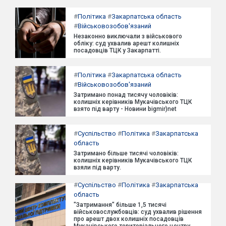
#
Політика
#
Закарпатська область
#
Військовозобов'язаний
Незаконно виключали з військового
обліку: суд ухвалив арешт колишніх
посадовців ТЦК у Закарпатті.
#
Політика
#
Закарпатська область
#
Військовозобов'язаний
Затримано понад тисячу чоловіків:
колишніх керівників Мукачівського ТЦК
взято під варту - Новини bigmir)net
#
Суспільство
#
Політика
#
Закарпатська
область
Затримано більше тисячі чоловіків:
колишніх керівників Мукачівського ТЦК
взяли під варту.
#
Суспільство
#
Політика
#
Закарпатська
область
"Затримання" більше 1,5 тисячі
військовослужбовців: суд ухвалив рішення
про арешт двох колишніх посадовців