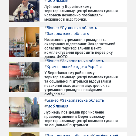
#
Мобілізація
Лубінець: у Берегівському
територіальному центрі комплектування
чоловіків незаконно позбавляли
можливості відстрочки.
#
Бізнес
#
Луганська область
#
Закарпатська область
Незаконне утримання громадян та
скасування відстрочок: Закарпатський
обласний територіальний центр
комплектування проводить перевірку
даних. ФОТО
#
Бізнес
#
Закарпатська область
#
Кримінальний кодекс України
У Берегівському районному
територіальному центрі комплектування
та соціальної підтримки відбувалися
незаконні скасування відстрочок та
утримання громадян, повідомив
омбудсман.
#
Бізнес
#
Закарпатська область
#
Мобілізація
Лубінець повідомив про численні
правопорушення в Берегівському
територіальному центрі комплектування
та соціальної підтримки.
#
Закарпатська область
#
Кримінальний