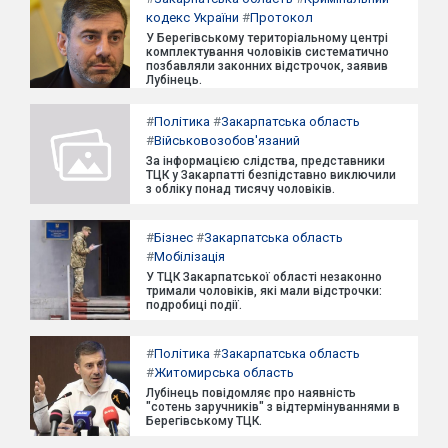
кодекс України
#
Протокол
У Берегівському територіальному центрі
комплектування чоловіків систематично
позбавляли законних відстрочок, заявив
Лубінець.
#
Політика
#
Закарпатська область
#
Військовозобов'язаний
За інформацією слідства, представники
ТЦК у Закарпатті безпідставно виключили
з обліку понад тисячу чоловіків.
#
Бізнес
#
Закарпатська область
#
Мобілізація
У ТЦК Закарпатської області незаконно
тримали чоловіків, які мали відстрочки:
подробиці події.
#
Політика
#
Закарпатська область
#
Житомирська область
Лубінець повідомляє про наявність
"сотень заручників" з відтермінуваннями в
Берегівському ТЦК.