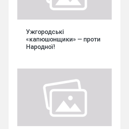
Ужгородські
«капюшонщики» — проти
Народної!