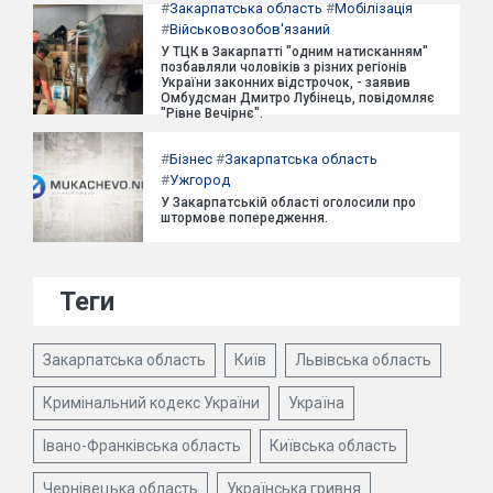
#
Закарпатська область
#
Мобілізація
#
Військовозобов'язаний
У ТЦК в Закарпатті "одним натисканням"
позбавляли чоловіків з різних регіонів
України законних відстрочок, - заявив
Омбудсман Дмитро Лубінець, повідомляє
"Рівне Вечірнє".
#
Бізнес
#
Закарпатська область
#
Ужгород
У Закарпатській області оголосили про
штормове попередження.
Теги
Закарпатська область
Київ
Львівська область
Кримінальний кодекс України
Україна
Івано-Франківська область
Київська область
Чернівецька область
Українська гривня