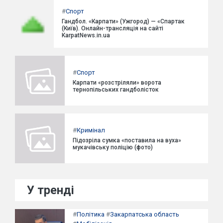
#
Спорт
Гандбол. «Карпати» (Ужгород) — «Спартак
(Київ). Онлайн-трансляція на сайті
KarpatNews.in.ua
#
Спорт
Карпати «розстріляли» ворота
тернопільських гандболісток
#
Кримінал
Підозріла сумка «поставила на вуха»
мукачівську поліцію (фото)
У тренді
#
Політика
#
Закарпатська область