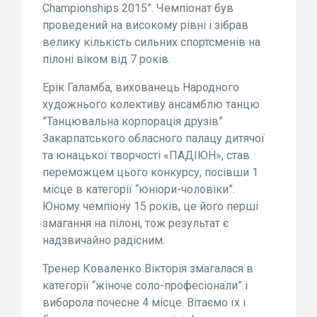
Championships 2015”. Чемпіонат був
проведений на високому рівні і зібрав
велику кількість сильних спортсменів на
пілоні віком від 7 років.
Ерік Галамба, вихованець Народного
художнього колективу ансамблю танцю
”Танцювальна корпорація друзів”
Закарпатського обласного палацу дитячої
та юнацької творчості «ПАДІЮН», став
переможцем цього конкурсу, посівши 1
місце в категорії “юніори-чоловіки”.
Юному чемпіону 15 років, це його перші
змагання на пілоні, тож результат є
надзвичайно радісним.
Тренер Коваленко Вікторія змагалася в
категорії “жіноче соло-професіонали” і
виборола почесне 4 місце. Вітаємо їх і