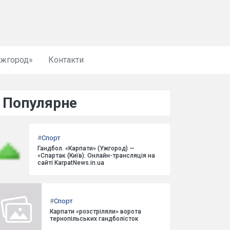
Ужгород»
Контакти
Популярне
#
Спорт
Гандбол. «Карпати» (Ужгород) —
«Спартак (Київ). Онлайн-трансляція на
сайті KarpatNews.in.ua
#
Спорт
Карпати «розстріляли» ворота
тернопільських гандболісток