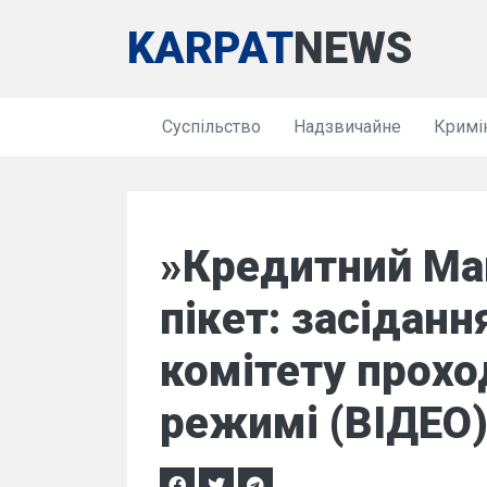
KARPAT
NEWS
Суспільство
Надзвичайне
Кримі
»Кредитний Ма
пікет: засіданн
комітету прохо
режимі (ВІДЕО