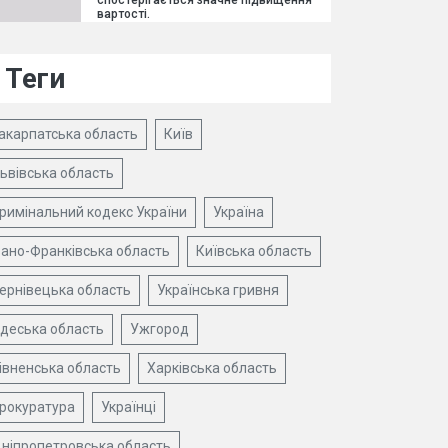
спостерігається значне підвищення
вартості.
Теги
акарпатська область
Київ
ьвівська область
римінальний кодекс України
Україна
вано-Франківська область
Київська область
ернівецька область
Українська гривня
деська область
Ужгород
івненська область
Харківська область
рокуратура
Українці
ніпропетровська область