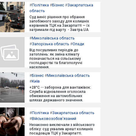
#
Політика
#
Бізнес
#
Закарпатська
область
Суд виніс рішення про обрання
запобіжного заходу для колишніх
керівників ТЦК на Закарпатті — їх
затримали під варту. - Завтра.UA
#
Миколаївська область
#
Запорізька область
#
Опади
Від посушливих періодів до
затоплень: як зміна клімату
позначається на сільському
господарстві та благополуччі
населення.
#
Бізнес
#
Миколаївська область
#
Київ
+28°C -- заборона для вантажівок:
Служба відновлення оголосила
обмеження на автомобільних
шляхах державного значення.
#
Політика
#
Закарпатська область
#
Військовозобов'язаний
Незаконно виключали з військового
обліку: суд ухвалив арешт колишніх
посадовців ТЦК у Закарпатті.