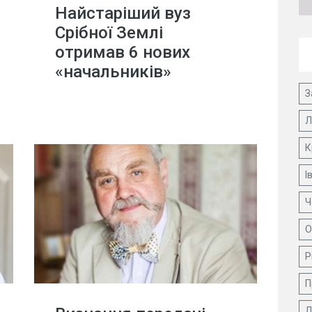
Найстаріший вуз
Срібної Землі
отримав 6 нових
«начальників»
З
Л
К
І
Ч
О
Р
П
Д