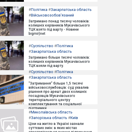
#
Політика
#
Закарпатська область
#
Військовозобов'язаний
Затримано понад тисячу чоловіків:
колишніх керівників Мукачівського
ТЦК взято під варту - Новини
bigmir)net
#
Суспільство
#
Політика
#
Закарпатська область
Затримано більше тисячі чоловіків:
колишніх керівників Мукачівського
ТЦК взяли під варту.
#
Суспільство
#
Політика
#
Закарпатська область
"Затримання" більше 1,5 тисячі
військовослужбовців: суд ухвалив
рішення про арешт двох колишніх
посадовців Мукачівського
територіального центру
комплектування та соціальної
підтримки.
#
Миколаївська область
#
Запорізька область
#
Київ
Ціни на житло в Україні зазнали
суттєвих змін: в яких містах