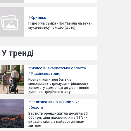
#
Кримінал
Підозріла сумка «поставила на вуха»
мукачівську поліцію (фото)
У тренді
#
Бізнес
#
Закарпатська область
#
Українська гривня
Нові виплати для батьків:
можливість отримувати фінансову
допомогу щомісяця до досягнення
дитиною трирічного віку.
#
Політика
#
Київ
#
Львівська
область
Вартість оренди житла досягла 30
000 грн: ціни підскочили на 11% --
вказано міста з найдоступнішим
житлом.