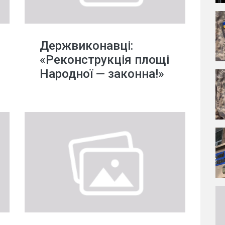
Держвиконавці:
«Реконструкція площі
Народної — законна!»