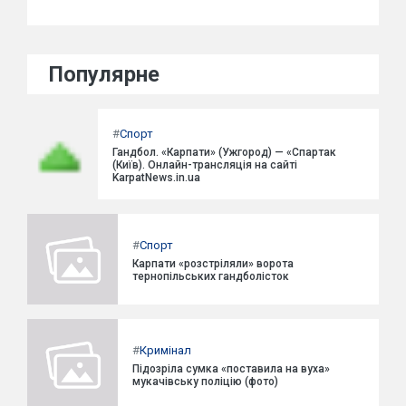
Популярне
#
Спорт
Гандбол. «Карпати» (Ужгород) — «Спартак
(Київ). Онлайн-трансляція на сайті
KarpatNews.in.ua
#
Спорт
Карпати «розстріляли» ворота
тернопільських гандболісток
#
Кримінал
Підозріла сумка «поставила на вуха»
мукачівську поліцію (фото)