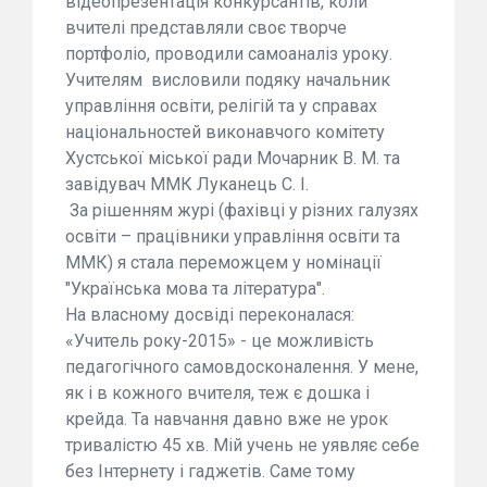
відеопрезентація конкурсантів, коли
вчителі представляли своє творче
портфоліо, проводили самоаналіз уроку.
Учителям висловили подяку начальник
управління освіти, релігій та у справах
національностей виконавчого комітету
Хустської міської ради Мочарник В. М. та
завідувач ММК Луканець С. І.
За рішенням журі (фахівці у різних галузях
освіти – працівники управління освіти та
ММК) я стала переможцем у номінації
"Українська мова та література".
На власному досвіді переконалася:
«Учитель року-2015» - це можливість
педагогічного самовдосконалення. У мене,
як і в кожного вчителя, теж є дошка і
крейда. Та навчання давно вже не урок
тривалістю 45 хв. Мій учень не уявляє себе
без Інтернету і гаджетів. Саме тому