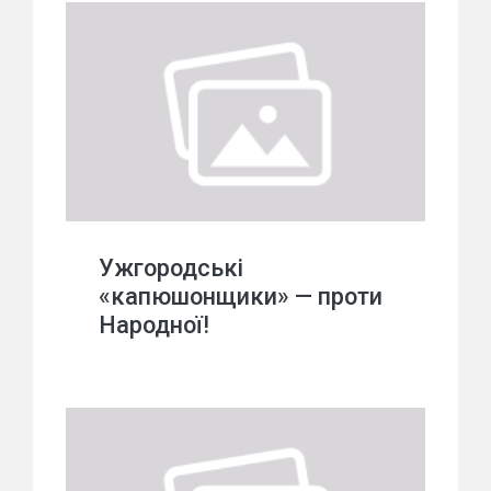
Ужгородські
«капюшонщики» — проти
Народної!