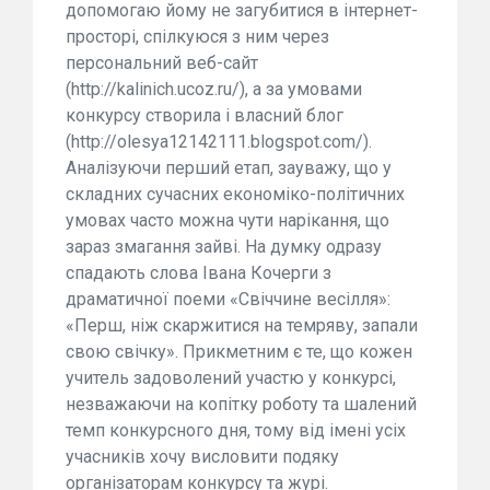
допомогаю йому не загубитися в інтернет-
просторі, спілкуюся з ним через
персональний веб-сайт
(http://kalinich.ucoz.ru/), а за умовами
конкурсу створила і власний блог
(http://olesya12142111.blogspot.com/).
Аналізуючи перший етап, зауважу, що у
складних сучасних економіко-політичних
умовах часто можна чути нарікання, що
зараз змагання зайві. На думку одразу
спадають слова Івана Кочерги з
драматичної поеми «Свіччине весілля»:
«Перш, ніж скаржитися на темряву, запали
свою свічку». Прикметним є те, що кожен
учитель задоволений участю у конкурсі,
незважаючи на копітку роботу та шалений
темп конкурсного дня, тому від імені усіх
учасників хочу висловити подяку
організаторам конкурсу та журі.