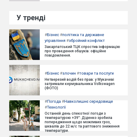
У тренді
#
Бізнес
#
політика та державне
управління
#
збройний конфлікт
Закарпатський ТЦК спростив інформацію
про проведення обшуків: офіційне
повідомлення.
#
Бізнес
#
злочин
#
товари та послуги
Нетверезий водій без прав: у Мукачеві
затримали кермувальника Volkswagen
(ФОТО)
#
Погода
#
Навколишнє середовище
#
Технології
Останній день спекотної погоди з
температурою +39°: Діденко зробила
попередження щодо можливих гроз,
шквалів до 22 м/с та раптового зниження
температури.