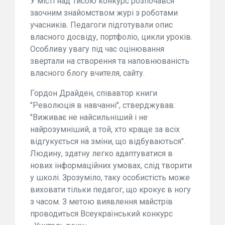
У місті над Тисою конкурс розпочався
заочним знайомством журі з роботами
учасників. Педагоги підготували опис
власного досвіду, портфоліо, цикли уроків.
Особливу увагу під час оцінювання
звертали на створення та наповнюваність
власного блогу вчителя, сайту.
Гордон Драйден, співавтор книги
"Революція в навчанні", стверджував:
"Виживає не найсильніший і не
найрозумніший, а той, хто краще за всіх
відгукується на зміни, що відбуваються".
Людину, здатну легко адаптуватися в
нових інформаційних умовах, слід творити
у школі. Зрозуміло, таку особистість може
виховати тільки педагог, що крокує в ногу
з часом. З метою виявлення майстрів
проводиться Всеукраїнський конкурс