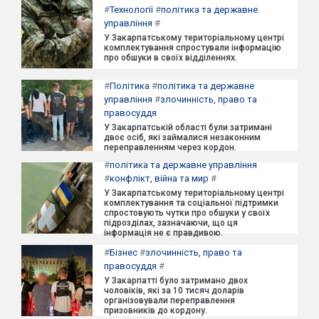
#
Технології
#
політика та державне
управління
#
У Закарпатському територіальному центрі
комплектування спростували інформацію
про обшуки в своїх відділеннях.
#
Політика
#
політика та державне
управління
#
злочинність, право та
правосуддя
У Закарпатській області були затримані
двоє осіб, які займалися незаконним
переправленням через кордон.
#
політика та державне управління
#
конфлікт, війна та мир
#
У Закарпатському територіальному центрі
комплектування та соціальної підтримки
спростовують чутки про обшуки у своїх
підрозділах, зазначаючи, що ця
інформація не є правдивою.
#
Бізнес
#
злочинність, право та
правосуддя
#
У Закарпатті було затримано двох
чоловіків, які за 10 тисяч доларів
організовували переправлення
призовників до кордону.