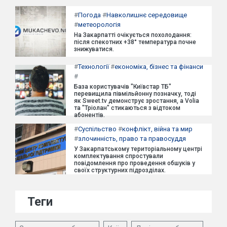
#
Погода
#
Навколишнє середовище
#
метеорологія
На Закарпатті очікується похолодання:
після спекотних +38° температура почне
знижуватися.
#
Технології
#
економіка, бізнес та фінанси
#
База користувачів "Київстар ТБ"
перевищила півмільйонну позначку, тоді
як Sweet.tv демонструє зростання, а Volia
та "Тріолан" стикаються з відтоком
абонентів.
#
Суспільство
#
конфлікт, війна та мир
#
злочинність, право та правосуддя
У Закарпатському територіальному центрі
комплектування спростували
повідомлення про проведення обшуків у
своїх структурних підрозділах.
Теги