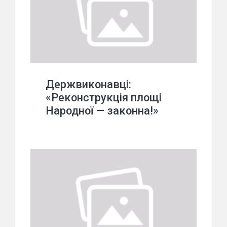
Держвиконавці:
«Реконструкція площі
Народної — законна!»