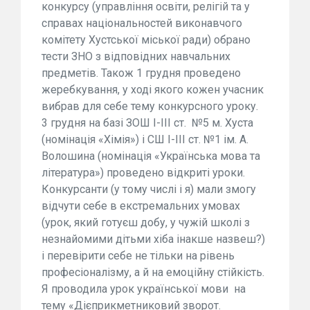
конкурсу (управління освіти, релігій та у
справах національностей виконавчого
комітету Хустської міської ради) обрано
тести ЗНО з відповідних навчальних
предметів. Також 1 грудня проведено
жеребкування, у ході якого кожен учасник
вибрав для себе тему конкурсного уроку.
3 грудня на базі ЗОШ І-ІІІ ст. №5 м. Хуста
(номінація «Хімія») і СШ І-ІІІ ст. №1 ім. А.
Волошина (номінація «Українська мова та
література») проведено відкриті уроки.
Конкурсанти (у тому числі і я) мали змогу
відчути себе в екстремальних умовах
(урок, який готуєш добу, у чужій школі з
незнайомими дітьми хіба інакше назвеш?)
і перевірити себе не тільки на рівень
професіоналізму, а й на емоційну стійкість.
Я проводила урок української мови на
тему «Дієприкметниковий зворот.