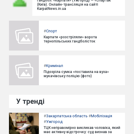
Гандбол. «Карпати» (Ужгород) — «Спартак
(Київ). Онлайн-трансляція на сайті
KarpatNews.in.ua
#
Спорт
Карпати «розстріляли» ворота
тернопільських гандболісток
#
Кримінал
Підозріла сумка «поставила на вуха»
мукачівську поліцію (фото)
У тренді
#
Закарпатська область
#
Мобілізація
#
Ужгород
ТЦК неправомірно викликав чоловіка, який
має активну відстрочку: суд визнав за