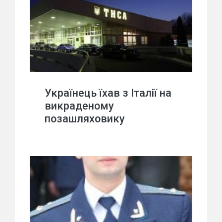
Українець їхав з Італії на
викраденому
позашляховику