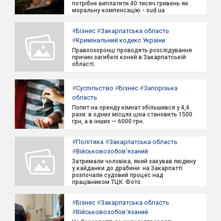
потрібне виплатити 40 тисяч гривень як
моральну компенсацію - sud.ua
#
Бізнес
#
Закарпатська область
#
Кримінальний кодекс України
Правоохоронці проводять розслідування
причин загибелі коней в Закарпатській
області.
#
Суспільство
#
Бізнес
#
Запорізька
область
Попит на оренду кімнат збільшився у 4,4
рази: в одних місцях ціна становить 1500
грн, а в інших — 6000 грн.
#
Політика
#
Закарпатська область
#
Військовозобов'язаний
Затримали чоловіка, який закував людину
у кайданки до драбини: на Закарпатті
розпочали судовий процес над
працівником ТЦК. Фото.
#
Бізнес
#
Закарпатська область
#
Військовозобов'язаний