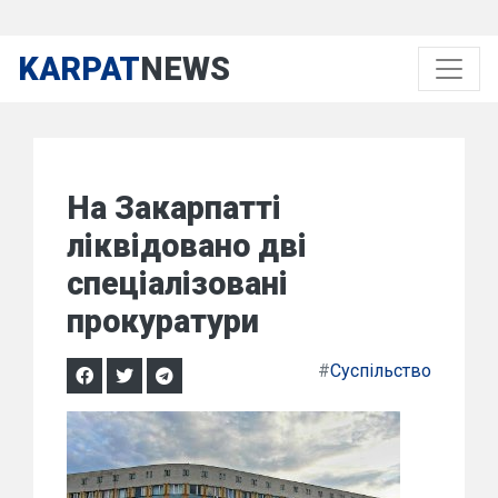
KARPAT
NEWS
На Закарпатті
ліквідовано дві
спеціалізовані
прокуратури
#
Суспільство