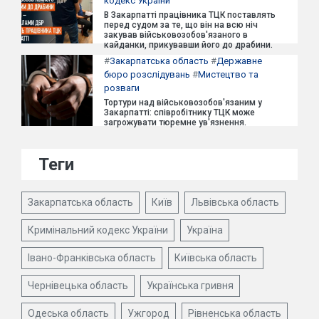
кодекс України
В Закарпатті працівника ТЦК поставлять
перед судом за те, що він на всю ніч
закував військовозобов'язаного в
кайданки, прикувавши його до драбини.
#
Закарпатська область
#
Державне
бюро розслідувань
#
Мистецтво та
розваги
Тортури над військовозобов'язаним у
Закарпатті: співробітнику ТЦК може
загрожувати тюремне ув'язнення.
Теги
Закарпатська область
Київ
Львівська область
Кримінальний кодекс України
Україна
Івано-Франківська область
Київська область
Чернівецька область
Українська гривня
Одеська область
Ужгород
Рівненська область