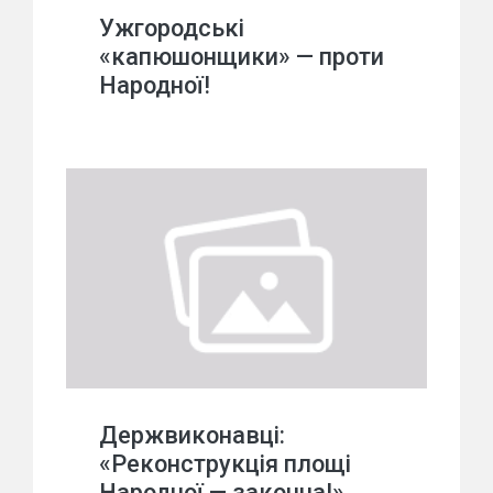
Ужгородські
«капюшонщики» — проти
Народної!
Держвиконавці:
«Реконструкція площі
Народної — законна!»