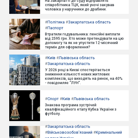
На Закарпатті до суду відправлять
співробітника ТЦК, який уночі закував
чоловіка у наручники до драбини.
#
Політика
#
Закарпатська область
#
Паспорт
Втратили годувальника: пенсійні виплати
від 2595 грн. Хто може претендувати на цю
допомогу та як не упустити 12-місячний
термін для оформлення?
#
Київ
#
Львівська область
#
Закарпатська область
У 2026 році в Києві спостерігається
зниження кількості нових житлових
комплексів, що виходять на ринок, на 40%
- повідомляє "ЛУН".
#
Спорт
#
Київ
#
Львівська область
Знакова програма зустрічей
кваліфікаційного етапу Кубка України з
футболу.
#
Закарпатська область
#
Військовозобов'язаний
#
Кримінальний