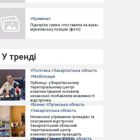
#
Кримінал
Підозріла сумка «поставила на вуха»
мукачівську поліцію (фото)
У тренді
#
Політика
#
Закарпатська область
#
Мобілізація
Лубінець: у Берегівському
територіальному центрі
комплектування чоловіків
незаконно позбавляли можливості
відстрочки.
#
Бізнес
#
Луганська область
#
Закарпатська область
Незаконне утримання громадян та
скасування відстрочок:
Закарпатський обласний
територіальний центр
комплектування проводить
#
Бізнес
#
Закарпатська область
перевірку даних. ФОТО