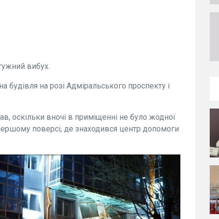
отужний вибух.
на будівля на розі Адміральського проспекту і
дав, оскільки вночі в приміщенні не було жодної
ершому поверсі, де знаходився центр допомоги