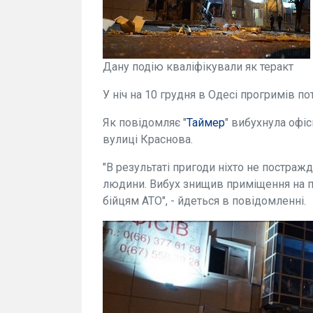
Дану подію кваліфікували як теракт
У ніч на 10 грудня в Одесі прогримів п
Як повідомляє "
Таймер
" вибухнула офіс
вулиці Краснова.
"В результаті пригоди ніхто не постраж
людини. Вибух знищив приміщення на п
бійцям АТО", - йдеться в повідомленні.