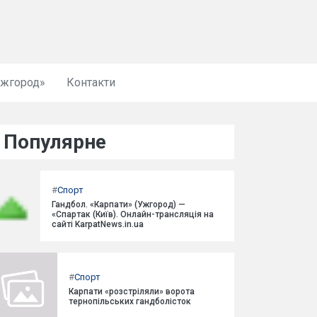
Ужгород»
Контакти
Популярне
#
Спорт
Гандбол. «Карпати» (Ужгород) —
«Спартак (Київ). Онлайн-трансляція на
сайті KarpatNews.in.ua
#
Спорт
Карпати «розстріляли» ворота
тернопільських гандболісток