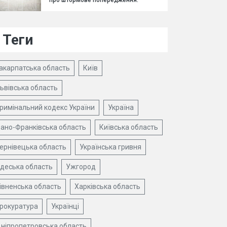
про штормове попередження.
Теги
акарпатська область
Київ
ьвівська область
римінальний кодекс України
Україна
вано-Франківська область
Київська область
ернівецька область
Українська гривня
деська область
Ужгород
івненська область
Харківська область
рокуратура
Українці
ніпропетровська область