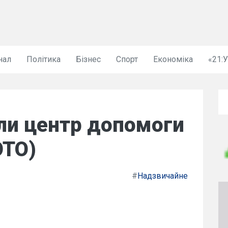
нал
Політика
Бізнес
Спорт
Економіка
«21:
али центр допомоги
ОТО)
#
Надзвичайне