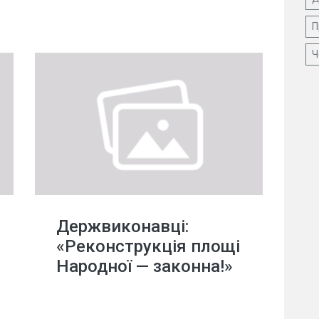
П
Ч
Держвиконавці:
«Реконструкція площі
Народної — законна!»