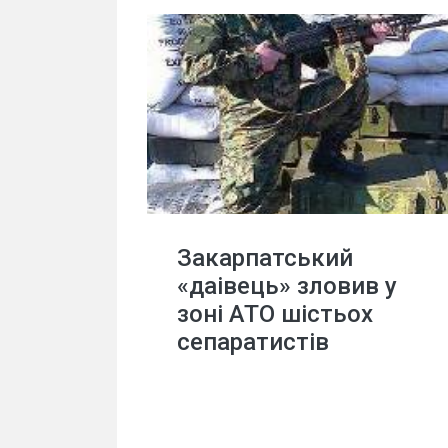
Закарпатський
«даівець» зловив у
зоні АТО шістьох
сепаратистів