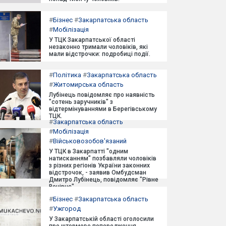
#
Бізнес
#
Закарпатська область
#
Мобілізація
У ТЦК Закарпатської області
незаконно тримали чоловіків, які
мали відстрочки: подробиці події.
#
Політика
#
Закарпатська область
#
Житомирська область
Лубінець повідомляє про наявність
"сотень заручників" з
відтермінуваннями в Берегівському
ТЦК.
#
Закарпатська область
#
Мобілізація
#
Військовозобов'язаний
У ТЦК в Закарпатті "одним
натисканням" позбавляли чоловіків
з різних регіонів України законних
відстрочок, - заявив Омбудсман
Дмитро Лубінець, повідомляє "Рівне
Вечірнє".
#
Бізнес
#
Закарпатська область
#
Ужгород
У Закарпатській області оголосили