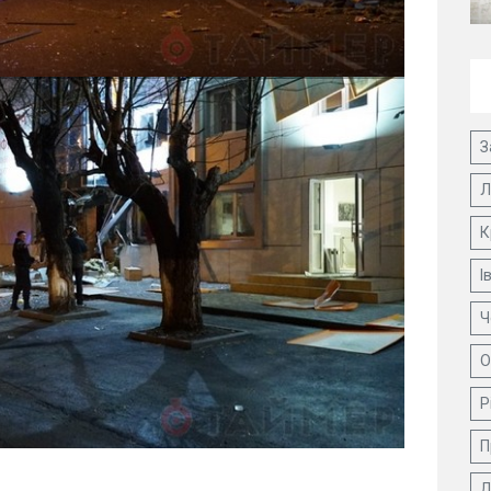
З
Л
К
І
Ч
О
Р
П
Д