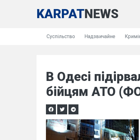
KARPAT
NEWS
Суспільство
Надзвичайне
Кримі
В Одесі підірв
бійцям АТО (Ф