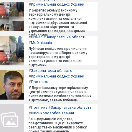
#
Кримінальний кодекс України
У Берегівському районному
територіальному центрі
комплектування та соціальної
підтримки відбувалися незаконні
скасування відстрочок та
утримання громадян, повідомив
омбудсман.
#
Бізнес
#
Закарпатська область
#
Мобілізація
Лубінець повідомив про численні
правопорушення в Берегівському
територіальному центрі
комплектування та соціальної
підтримки.
#
Закарпатська область
#
Кримінальний кодекс України
#
Протокол
У Берегівському територіальному
центрі комплектування чоловіків
систематично позбавляли законних
відстрочок, заявив Лубінець.
#
Політика
#
Закарпатська область
#
Військовозобов'язаний
За інформацією слідства,
представники ТЦК у Закарпатті
безпідставно виключили з обліку
понад тисячу чоловіків.