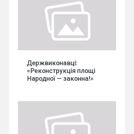
Держвиконавці:
«Реконструкція площі
Народної — законна!»