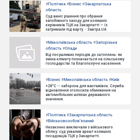
#
Політика
#
Бізнес
#
Закарпатська
область
Суд виніс рішення про обрання
запобіжного заходу для колишніх
керівників ТЦК на Закарпатті — їх
затримали під варту. - Завтра.UA
#
Миколаївська область
#
Запорізька
область
#
Опади
Від посушливих періодів до затоплень: як
зміна клімату позначається на сільському
господарстві та благополуччі населення.
#
Бізнес
#
Миколаївська область
#
Київ
+28°C -- заборона для вантажівок: Служба
відновлення оголосила обмеження на
автомобільних шляхах державного
значення.
#
Політика
#
Закарпатська область
#
Військовозобов'язаний
Незаконно виключали з військового
обліку: суд ухвалив арешт колишніх
посадовців ТЦК у Закарпатті.