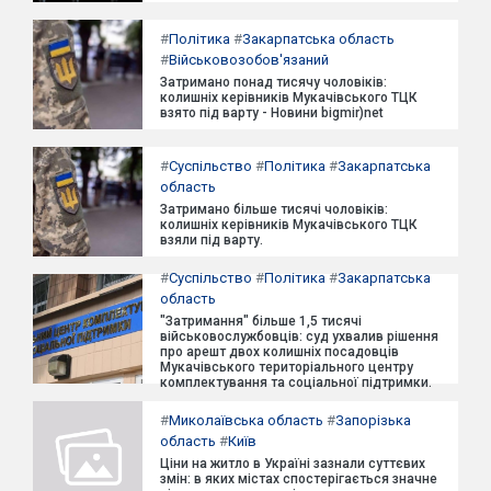
#
Політика
#
Закарпатська область
#
Військовозобов'язаний
Затримано понад тисячу чоловіків:
колишніх керівників Мукачівського ТЦК
взято під варту - Новини bigmir)net
#
Суспільство
#
Політика
#
Закарпатська
область
Затримано більше тисячі чоловіків:
колишніх керівників Мукачівського ТЦК
взяли під варту.
#
Суспільство
#
Політика
#
Закарпатська
область
"Затримання" більше 1,5 тисячі
військовослужбовців: суд ухвалив рішення
про арешт двох колишніх посадовців
Мукачівського територіального центру
комплектування та соціальної підтримки.
#
Миколаївська область
#
Запорізька
область
#
Київ
Ціни на житло в Україні зазнали суттєвих
змін: в яких містах спостерігається значне