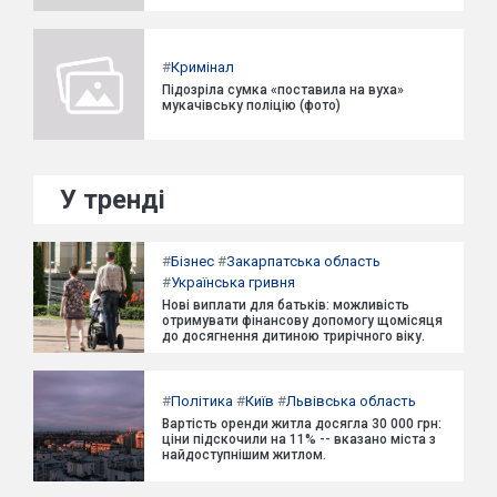
#
Кримінал
Підозріла сумка «поставила на вуха»
мукачівську поліцію (фото)
У тренді
#
Бізнес
#
Закарпатська область
#
Українська гривня
Нові виплати для батьків: можливість
отримувати фінансову допомогу щомісяця
до досягнення дитиною трирічного віку.
#
Політика
#
Київ
#
Львівська область
Вартість оренди житла досягла 30 000 грн:
ціни підскочили на 11% -- вказано міста з
найдоступнішим житлом.