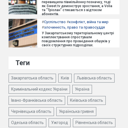
перевищила півмільйонну позначку, тоді
як Sweet.tv демонструє зростання, а Volia
та "Тріолан" стикаються з відтоком
абонентів.
#
Суспільство
#
конфлікт, війна та мир
#
злочинність, право та правосуддя
У Закарпатському територіальному центрі
комплектування спростували
повідомлення про проведення обшуків у
своїх структурних підрозділах.
Теги
Закарпатська область
Київ
Львівська область
Кримінальний кодекс України
Україна
Івано-Франківська область
Київська область
Чернівецька область
Українська гривня
Одеська область
Ужгород
Рівненська область