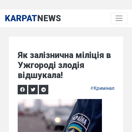
KARPAT
NEWS
Як залізнична міліція в
Ужгороді злодія
відшукала!
#
Кримінал