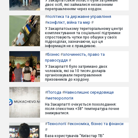
У Закарпатській області були затримані
двоє осіб, які займалися незаконним
переправленням через кордон.
#
політика та державне управління
#
конфлікт, війна та мир
#
У Закарпатському територіальному центрі
комплектування та соціальної підтримки
спростовують чутки про обшуки у своїх
підрозділах, зазначаючи, що ця
інформація не є правдивою.
#
Бізнес
#
злочинність, право та
правосуддя
#
У Закарпатті було затримано двох
чоловіків, які за 10 тисяч доларів
організовували переправлення
призовників до кордону.
#
Погода
#
Навколишнє середовище
#
метеорологія
На Закарпатті очікується похолодання:
після спекотних +38° температура почне
знижуватися.
#
Технології
#
економіка, бізнес та фінанси
#
База користувачів "Київстар ТБ"