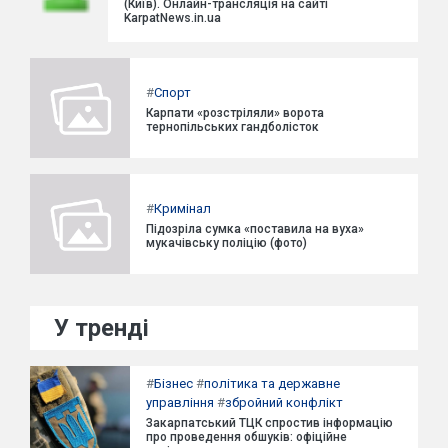
(Київ). Онлайн-трансляція на сайті
KarpatNews.in.ua
#
Спорт
Карпати «розстріляли» ворота
тернопільських гандболісток
#
Кримінал
Підозріла сумка «поставила на вуха»
мукачівську поліцію (фото)
У тренді
#
Бізнес
#
політика та державне
управління
#
збройний конфлікт
Закарпатський ТЦК спростив інформацію
про проведення обшуків: офіційне