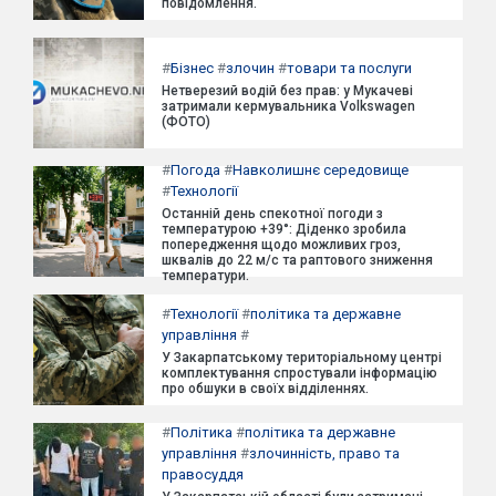
повідомлення.
#
Бізнес
#
злочин
#
товари та послуги
Нетверезий водій без прав: у Мукачеві
затримали кермувальника Volkswagen
(ФОТО)
#
Погода
#
Навколишнє середовище
#
Технології
Останній день спекотної погоди з
температурою +39°: Діденко зробила
попередження щодо можливих гроз,
шквалів до 22 м/с та раптового зниження
температури.
#
Технології
#
політика та державне
управління
#
У Закарпатському територіальному центрі
комплектування спростували інформацію
про обшуки в своїх відділеннях.
#
Політика
#
політика та державне
управління
#
злочинність, право та
правосуддя