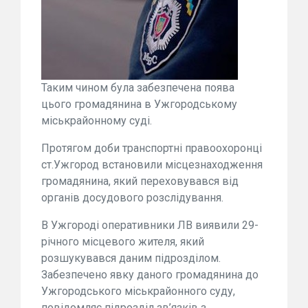
Таким чином була забезпечена поява
цього громадянина в Ужгородському
міськрайонному суді.
Протягом доби транспортні правоохоронці
ст.Ужгород встановили місцезнаходження
громадянина, який переховувався від
органів досудового розслідування.
В Ужгороді оперативники ЛВ виявили 29-
річного місцевого жителя, який
розшукувався даним підрозділом.
Забезпечено явку даного громадянина до
Ужгородського міськрайонного суду,
повідомляє підрозділ зв’язків з