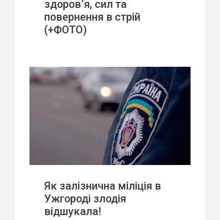
здоров’я, сил та
повернення в стрій
(+ФОТО)
Як залізнична міліція в
Ужгороді злодія
відшукала!