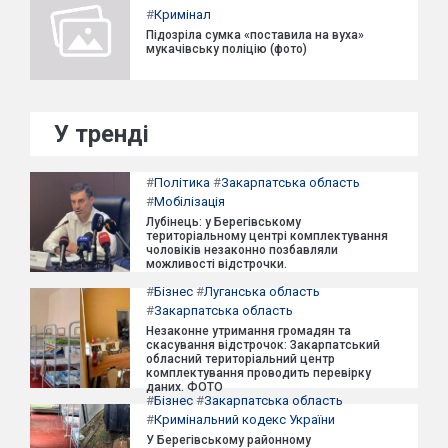
#
Кримінал
Підозріла сумка «поставила на вуха»
мукачівську поліцію (фото)
У тренді
#
Політика
#
Закарпатська область
#
Мобілізація
Лубінець: у Берегівському
територіальному центрі комплектування
чоловіків незаконно позбавляли
можливості відстрочки.
#
Бізнес
#
Луганська область
#
Закарпатська область
Незаконне утримання громадян та
скасування відстрочок: Закарпатський
обласний територіальний центр
комплектування проводить перевірку
даних. ФОТО
#
Бізнес
#
Закарпатська область
#
Кримінальний кодекс України
У Берегівському районному