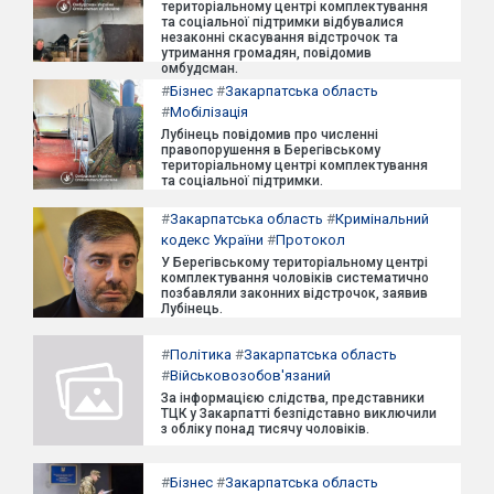
територіальному центрі комплектування
та соціальної підтримки відбувалися
незаконні скасування відстрочок та
утримання громадян, повідомив
омбудсман.
#
Бізнес
#
Закарпатська область
#
Мобілізація
Лубінець повідомив про численні
правопорушення в Берегівському
територіальному центрі комплектування
та соціальної підтримки.
#
Закарпатська область
#
Кримінальний
кодекс України
#
Протокол
У Берегівському територіальному центрі
комплектування чоловіків систематично
позбавляли законних відстрочок, заявив
Лубінець.
#
Політика
#
Закарпатська область
#
Військовозобов'язаний
За інформацією слідства, представники
ТЦК у Закарпатті безпідставно виключили
з обліку понад тисячу чоловіків.
#
Бізнес
#
Закарпатська область