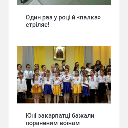
Один раз у році й «палка»
стріляє!
Юні закарпатці бажали
пораненим воїнам