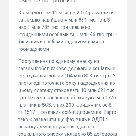
4 млн 147 тис. грн більше.
Крім цього, за 11 місяців 2014 року плати
за землю надійшло 4 млн 831 тис. грн. З
них 3 млн 785 тис. грн сплачено
юридичними особами та 1 млн 46 тис. грн –
фізичними особами-підприємцями та
громадянами.
Поступлення по єдиному внеску на
загальнообов’язкове державне соціальне
страхування склали 104 млн 803 тис. грн. У
листопаді поточного року надходження по
цьому платежу становлять 10 млн 621 тис.
грн. Наразі в інспекції обліковуються 1726
платників ЄСВ, з них 209 юридичних осіб,
та 1517 – фізичних осіб-підприємців. Варто
також зазначити, що фахівцями ОДПІ з
початку адміністрування єдиного
соціального внеску укладено 85 договорів