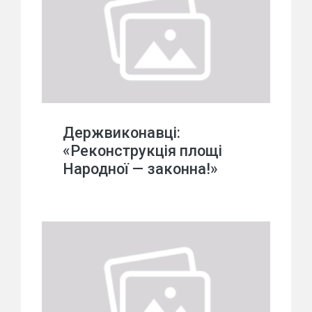
Держвиконавці:
«Реконструкція площі
Народної — законна!»