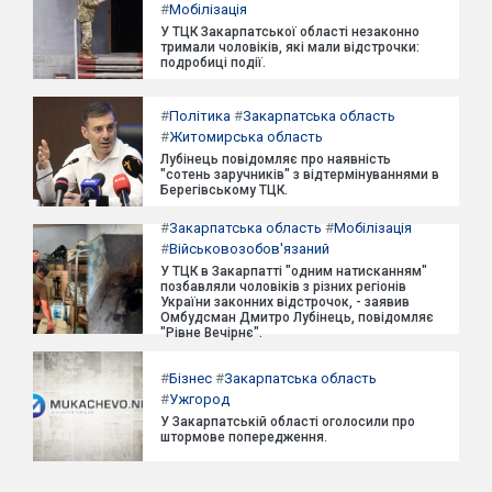
#
Мобілізація
У ТЦК Закарпатської області незаконно
тримали чоловіків, які мали відстрочки:
подробиці події.
#
Політика
#
Закарпатська область
#
Житомирська область
Лубінець повідомляє про наявність
"сотень заручників" з відтермінуваннями в
Берегівському ТЦК.
#
Закарпатська область
#
Мобілізація
#
Військовозобов'язаний
У ТЦК в Закарпатті "одним натисканням"
позбавляли чоловіків з різних регіонів
України законних відстрочок, - заявив
Омбудсман Дмитро Лубінець, повідомляє
"Рівне Вечірнє".
#
Бізнес
#
Закарпатська область
#
Ужгород
У Закарпатській області оголосили про
штормове попередження.