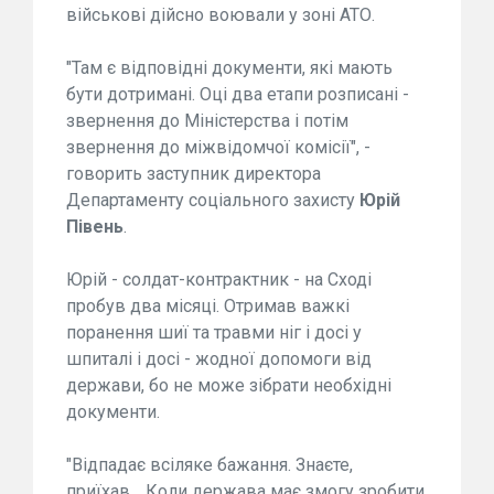
військові дійсно воювали у зоні АТО.
"Там є відповідні документи, які мають
бути дотримані. Оці два етапи розписані -
звернення до Міністерства і потім
звернення до міжвідомчої комісії", -
говорить заступник директора
Департаменту соціального захисту
Юрій
Півень
.
Юрій - солдат-контрактник - на Сході
пробув два місяці. Отримав важкі
поранення шиї та травми ніг і досі у
шпиталі і досі - жодної допомоги від
держави, бо не може зібрати необхідні
документи.
"Відпадає всіляке бажання. Знаєте,
приїхав… Коли держава має змогу зробити,