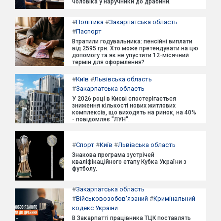
чоловіка у наручники до драбини.
#
Політика
#
Закарпатська область
#
Паспорт
Втратили годувальника: пенсійні виплати
від 2595 грн. Хто може претендувати на цю
допомогу та як не упустити 12-місячний
термін для оформлення?
#
Київ
#
Львівська область
#
Закарпатська область
У 2026 році в Києві спостерігається
зниження кількості нових житлових
комплексів, що виходять на ринок, на 40%
- повідомляє "ЛУН".
#
Спорт
#
Київ
#
Львівська область
Знакова програма зустрічей
кваліфікаційного етапу Кубка України з
футболу.
#
Закарпатська область
#
Військовозобов'язаний
#
Кримінальний
кодекс України
В Закарпатті працівника ТЦК поставлять