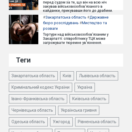
перед судом за те, що він на всю ніч
закував військовозобов'язаного в
кайданки, прикувавши його до драбини.
#
Закарпатська область
#
Державне
бюро розслідувань
#
Мистецтво та
розваги
Тортури над військовозобов'язаним у
Закарпатті: співробітнику ТЦК може
загрожувати тюремне ув'язнення.
Теги
Закарпатська область
Київ
Львівська область
Кримінальний кодекс України
Україна
Івано-Франківська область
Київська область
Чернівецька область
Українська гривня
Одеська область
Ужгород
Рівненська область