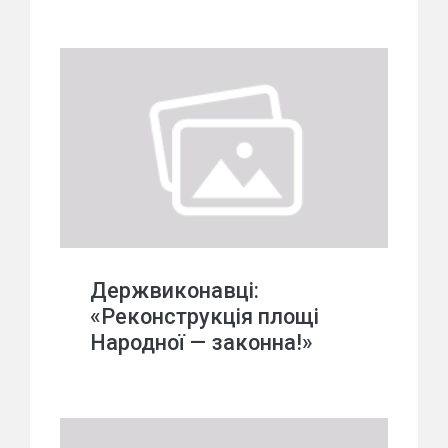
Держвиконавці:
«Реконструкція площі
Народної — законна!»