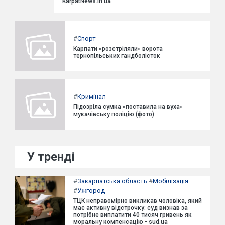
KarpatNews.in.ua
#
Спорт
Карпати «розстріляли» ворота
тернопільських гандболісток
#
Кримінал
Підозріла сумка «поставила на вуха»
мукачівську поліцію (фото)
У тренді
#
Закарпатська область
#
Мобілізація
#
Ужгород
ТЦК неправомірно викликав чоловіка, який
має активну відстрочку: суд визнав за
потрібне виплатити 40 тисяч гривень як
моральну компенсацію - sud.ua