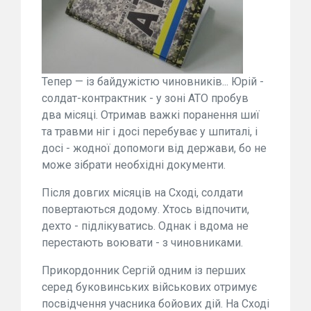
Тепер — із байдужістю чиновників... Юрій -
солдат-контрактник - у зоні АТО пробув
два місяці. Отримав важкі поранення шиї
та травми ніг і досі перебуває у шпиталі, і
досі - жодної допомоги від держави, бо не
може зібрати необхідні документи.
Після довгих місяців на Сході, солдати
повертаються додому. Хтось відпочити,
дехто - підлікуватись. Однак і вдома не
перестають воювати - з чиновниками.
Прикордонник Сергій одним із перших
серед буковинських військових отримує
посвідчення учасника бойових дій. На Сході