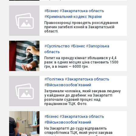
#
Бізнес
#
Закарпатська область
#
Кримінальний кодекс України
Правоохоронці проводять розслідування
причин загибелі коней в Закарпатській
області.
#
Суспільство
#
Бізнес
#
Запорізька
область
Попит на оренду кімнат збільшився у 4,4
рази: в одних місцях ціна становить 1500
грн, а в інших — 6000 грн.
#
Політика
#
Закарпатська область
#
Військовозобов'язаний
Затримали чоловіка, який закував людину
у кайданки до драбини: на Закарпатті
розпочали судовий процес над
працівником ТЦК. Фото.
#
Бізнес
#
Закарпатська область
#
Військовозобов'язаний
На Закарпатті до суду відправлять
співробітника ТЦК, який уночі закував