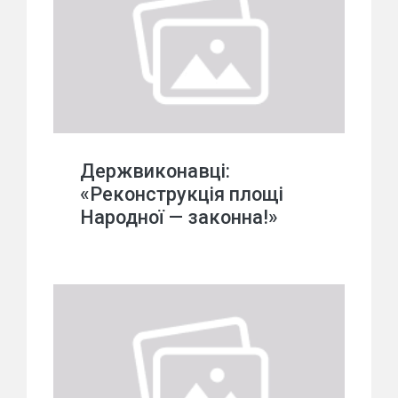
Держвиконавці:
«Реконструкція площі
Народної — законна!»