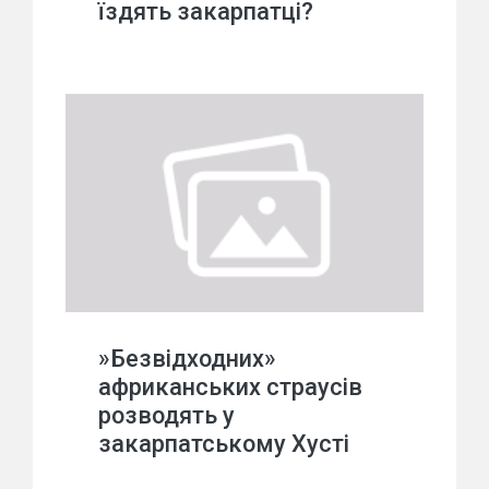
їздять закарпатці?
»Безвідходних»
африканських страусів
розводять у
закарпатському Хусті