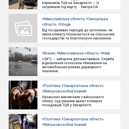
керівників ТЦК на Закарпатті — їх
затримали під варту. - Завтра.UA
#
Миколаївська область
#
Запорізька
область
#
Опади
Від посушливих періодів до затоплень: як
зміна клімату позначається на сільському
господарстві та благополуччі населення.
#
Бізнес
#
Миколаївська область
#
Київ
+28°C -- заборона для вантажівок: Служба
відновлення оголосила обмеження на
автомобільних шляхах державного
значення.
#
Політика
#
Закарпатська область
#
Військовозобов'язаний
Незаконно виключали з військового
обліку: суд ухвалив арешт колишніх
посадовців ТЦК у Закарпатті.
#
Політика
#
Закарпатська область
#
Військовозобов'язаний