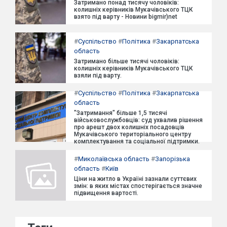
Затримано понад тисячу чоловіків:
колишніх керівників Мукачівського ТЦК
взято під варту - Новини bigmir)net
#
Суспільство
#
Політика
#
Закарпатська
область
Затримано більше тисячі чоловіків:
колишніх керівників Мукачівського ТЦК
взяли під варту.
#
Суспільство
#
Політика
#
Закарпатська
область
"Затримання" більше 1,5 тисячі
військовослужбовців: суд ухвалив рішення
про арешт двох колишніх посадовців
Мукачівського територіального центру
комплектування та соціальної підтримки.
#
Миколаївська область
#
Запорізька
область
#
Київ
Ціни на житло в Україні зазнали суттєвих
змін: в яких містах спостерігається значне
підвищення вартості.