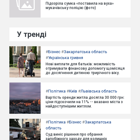
Підозріла сумка «поставила на вуха»
мукачівську поліцію (фото)
У тренді
#
Бізнес
#
Закарпатська область
#
Українська гривня
Нові виплати для батьків: можливість
отримувати фінансову допомогу щомісяця
до досягнення дитиною трирічного віку.
#
Політика
#
Київ
#
Львівська область
Вартість оренди житла досягла 30 000 грн:
ціни підскочили на 11% -- вказано міста з
найдоступнішим житлом.
#
Політика
#
Бізнес
#
Закарпатська
область
Суд виніс рішення про обрання
запобіжного заходу для колишніх