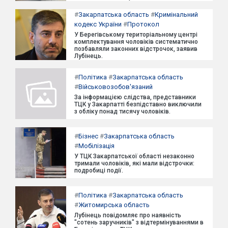
#
Закарпатська область
#
Кримінальний
кодекс України
#
Протокол
У Берегівському територіальному центрі
комплектування чоловіків систематично
позбавляли законних відстрочок, заявив
Лубінець.
#
Політика
#
Закарпатська область
#
Військовозобов'язаний
За інформацією слідства, представники
ТЦК у Закарпатті безпідставно виключили
з обліку понад тисячу чоловіків.
#
Бізнес
#
Закарпатська область
#
Мобілізація
У ТЦК Закарпатської області незаконно
тримали чоловіків, які мали відстрочки:
подробиці події.
#
Політика
#
Закарпатська область
#
Житомирська область
Лубінець повідомляє про наявність
"сотень заручників" з відтермінуваннями в