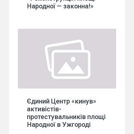
Народної — законна!»
Єдиний Центр «кинув»
активістів-
протестувальників площі
Народної в Ужгороді