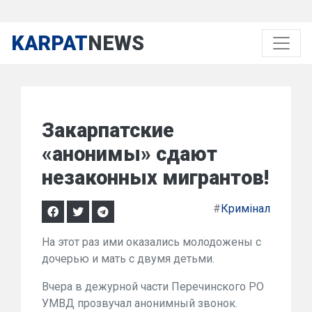
KARPAT
NEWS
Закарпатские
«анонимы» сдают
незаконных мигрантов!
#
Кримінал
На этот раз ими оказались молодожены с
дочерью и мать с двумя детьми.
В
чера в
дежурной
части
Перечинского
РО
УМВД прозвучал а
нонимный
звонок
.