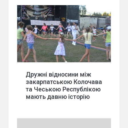
Дружні відносини між
закарпатською Колочава
та Чеською Республікою
мають давню історію