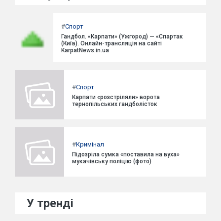
#
Спорт
Гандбол. «Карпати» (Ужгород) — «Спартак
(Київ). Онлайн-трансляція на сайті
KarpatNews.in.ua
#
Спорт
Карпати «розстріляли» ворота
тернопільських гандболісток
#
Кримінал
Підозріла сумка «поставила на вуха»
мукачівську поліцію (фото)
У тренді