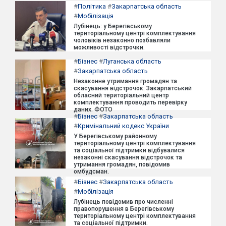
#
Політика
#
Закарпатська область
#
Мобілізація
Лубінець: у Берегівському
територіальному центрі комплектування
чоловіків незаконно позбавляли
можливості відстрочки.
#
Бізнес
#
Луганська область
#
Закарпатська область
Незаконне утримання громадян та
скасування відстрочок: Закарпатський
обласний територіальний центр
комплектування проводить перевірку
даних. ФОТО
#
Бізнес
#
Закарпатська область
#
Кримінальний кодекс України
У Берегівському районному
територіальному центрі комплектування
та соціальної підтримки відбувалися
незаконні скасування відстрочок та
утримання громадян, повідомив
омбудсман.
#
Бізнес
#
Закарпатська область
#
Мобілізація
Лубінець повідомив про численні
правопорушення в Берегівському
територіальному центрі комплектування
та соціальної підтримки.