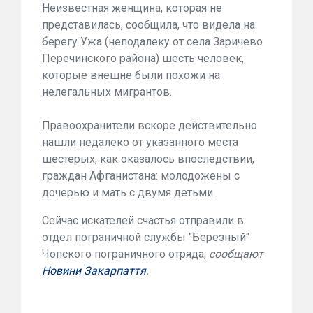
Неизвестная
женщина, которая не
представилась
,
сообщила
,
что
видела
на
берегу
Ужа
(
неподалеку от села
Заричево
Перечинского
района
)
шесть человек
,
которые внешне
были похожи
на
нелегальных
мигрантов.
Правоохранители
вскоре
действительно
нашли
недалеко от
указанного
места
шестерых
,
как
оказалось впоследствии
,
граждан
Афганистана:
молодожены
с
дочерью и
мать с
двумя
детьми
.
Сейчас
искателей счастья
отправили
в
отдел
пограничной
службы
"
Березный
"
Чопского
пограничного
отряда,
сообщают
Новини Закарпаття
.