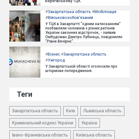
Берегівському ТЦК.
#
Закарпатська область
#
Мобілізація
#
Військовозобов'язаний
У ТЦК в Закарпатті "одним натисканням"
позбавляли чоловіків з різних регіонів
України законних відстрочок, - заявив
Омбудсман Дмитро Лубінець, повідомляє
"Рівне Вечірнє".
#
Бізнес
#
Закарпатська область
#
Ужгород
У Закарпатській області оголосили про
штормове попередження.
Теги
Закарпатська область
Київ
Львівська область
Кримінальний кодекс України
Україна
Івано-Франківська область
Київська область