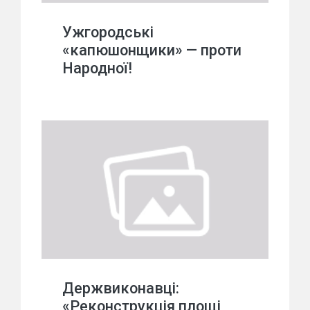
Ужгородські
«капюшонщики» — проти
Народної!
Держвиконавці:
«Реконструкція площі