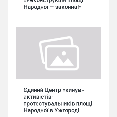
«Реконструкція площі
Народної — законна!»
Єдиний Центр «кинув»
активістів-
протестувальників площі
Народної в Ужгороді