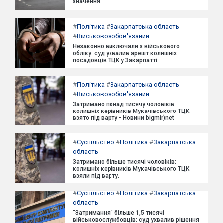
значення.
#
Політика
#
Закарпатська область
#
Військовозобов'язаний
Незаконно виключали з військового
обліку: суд ухвалив арешт колишніх
посадовців ТЦК у Закарпатті.
#
Політика
#
Закарпатська область
#
Військовозобов'язаний
Затримано понад тисячу чоловіків:
колишніх керівників Мукачівського ТЦК
взято під варту - Новини bigmir)net
#
Суспільство
#
Політика
#
Закарпатська
область
Затримано більше тисячі чоловіків:
колишніх керівників Мукачівського ТЦК
взяли під варту.
#
Суспільство
#
Політика
#
Закарпатська
область
"Затримання" більше 1,5 тисячі
військовослужбовців: суд ухвалив рішення