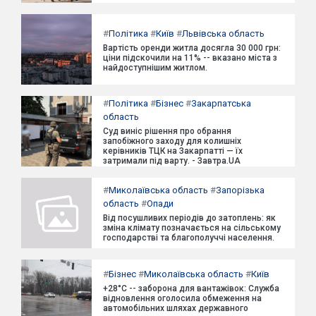
#
Політика
#
Київ
#
Львівська область
Вартість оренди житла досягла 30 000 грн:
ціни підскочили на 11% -- вказано міста з
найдоступнішим житлом.
#
Політика
#
Бізнес
#
Закарпатська
область
Суд виніс рішення про обрання
запобіжного заходу для колишніх
керівників ТЦК на Закарпатті — їх
затримали під варту. - Завтра.UA
#
Миколаївська область
#
Запорізька
область
#
Опади
Від посушливих періодів до затоплень: як
зміна клімату позначається на сільському
господарстві та благополуччі населення.
#
Бізнес
#
Миколаївська область
#
Київ
+28°C -- заборона для вантажівок: Служба
відновлення оголосила обмеження на
автомобільних шляхах державного