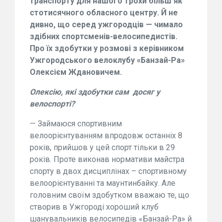
транспорту для нашого трохи більш як
стотисячного обласного центру. Й не
дивно, що серед ужгородців — чимало
здібних спортсменів-велосипедистів.
Про їх здобутки у розмові з керівником
Ужгородського велоклубу «Банзай-Ра»
Олексієм Ждановичем.
Олексію, які здобутки сам досяг у
велоспорті?
— Займаюся спортивним
велоорієнтуванням впродовж останніх 8
років, прийшов у цей спорт тільки в 29
років. Проте виконав нормативи майстра
спорту в двох дисциплінах – спортивному
велоорієнтуванні та маунтинбайку. Але
головним своїм здобутком вважаю те, що
створив в Ужгороді хороший клуб
шанувальників велосипедів «Банзай-Ра» й