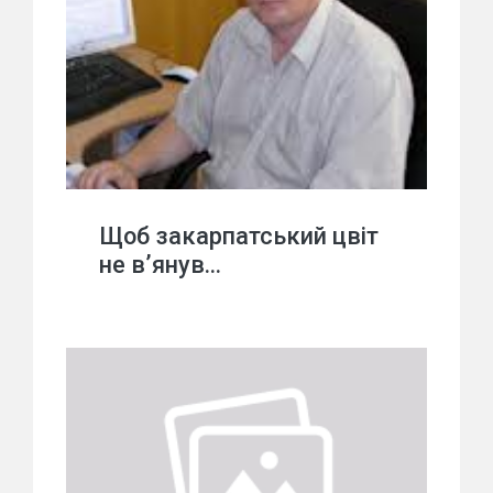
Щоб закарпатський цвіт
не в’янув…