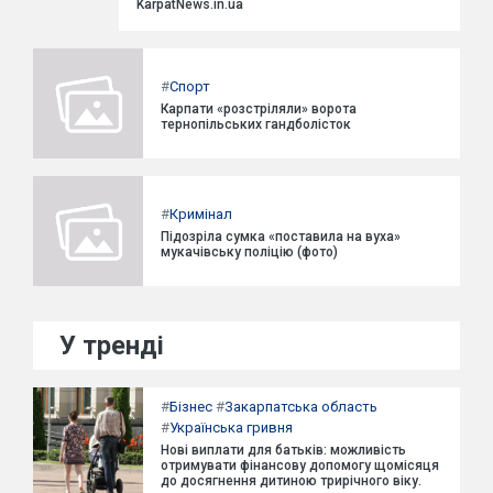
KarpatNews.in.ua
#
Спорт
Карпати «розстріляли» ворота
тернопільських гандболісток
#
Кримінал
Підозріла сумка «поставила на вуха»
мукачівську поліцію (фото)
У тренді
#
Бізнес
#
Закарпатська область
#
Українська гривня
Нові виплати для батьків: можливість
отримувати фінансову допомогу щомісяця
до досягнення дитиною трирічного віку.