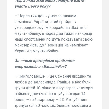
Тоді в яких змаганнях плануєте взяти
участь цього року?
— Через тиждень у нас за планом
чемпіонат України, який пройде в
ужгородському мікрорайоні «Шахта» з
маунтинбайку, а через два тижні найкращі
наші спортсмени поїдуть показувати свою
майстерність до Чернівців на чемпіонат
України з маунтинбайку.
За якими критеріями приймаєте
спортсменів в «Банзай-Ра»?
— Найголовніше — це бажання людини та
любов до велосипеда. Раніше в нас були
групи дітей 10-річного віку, зараз категорія
наймолодших членів клубу складає 14
років, — найстаршому — 23. У клубі нині
тренується 20 чоловік, більша половина з