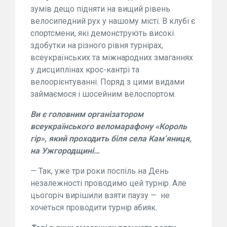
зумів дещо підняти на вищий рівень
велосипедний рух у нашому місті. В клубі є
спортсмени, які демонструють високі
здобутки на різного рівня турнірах,
всеукраїнських та міжнародних змаганнях
у дисциплінах крос-кантрі та
велоорієнтуванні. Поряд з цими видами
займаємося і шосейним велоспортом.
Ви є головним організатором
всеукраїнського веломарафону «Король
гір», який проходить біля села Кам’яниця,
на Ужгородщині…
— Так, уже три роки поспіль на День
незалежності проводимо цей турнір. Але
цьогоріч вирішили взяти паузу — не
хочеться проводити турнір абияк.