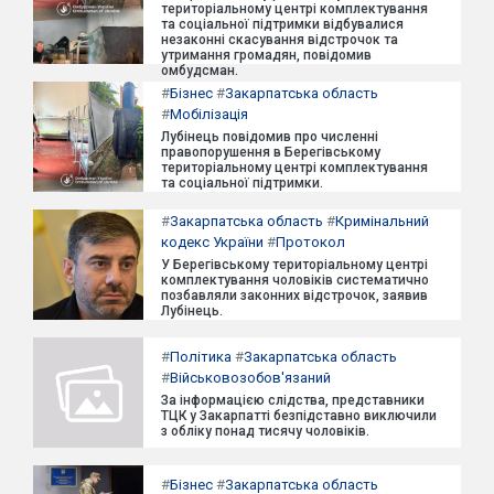
територіальному центрі комплектування
та соціальної підтримки відбувалися
незаконні скасування відстрочок та
утримання громадян, повідомив
омбудсман.
#
Бізнес
#
Закарпатська область
#
Мобілізація
Лубінець повідомив про численні
правопорушення в Берегівському
територіальному центрі комплектування
та соціальної підтримки.
#
Закарпатська область
#
Кримінальний
кодекс України
#
Протокол
У Берегівському територіальному центрі
комплектування чоловіків систематично
позбавляли законних відстрочок, заявив
Лубінець.
#
Політика
#
Закарпатська область
#
Військовозобов'язаний
За інформацією слідства, представники
ТЦК у Закарпатті безпідставно виключили
з обліку понад тисячу чоловіків.
#
Бізнес
#
Закарпатська область