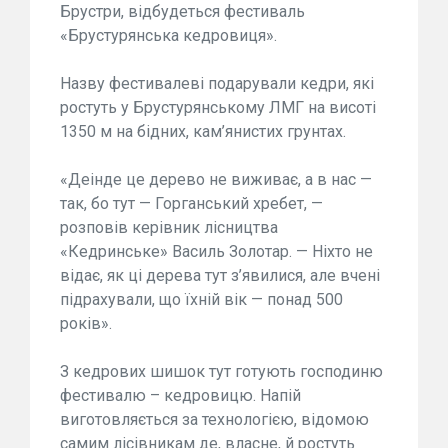
Брустри, відбудеться фестиваль
«Брустурянська кедровиця».
Назву фестивалеві подарували кедри, які
ростуть у Брустурянському ЛМГ на висоті
1350 м на бідних, кам’янистих грунтах.
«Деінде це дерево не виживає, а в нас —
так, бо тут — Горганський хребет, —
розповів керівник лісництва
«Кедринське» Василь Золотар. — Ніхто не
відає, як ці дерева тут з’явилися, але вчені
підрахували, що їхній вік — понад 500
років».
З кедрових шишок тут готують господиню
фестивалю – кедровицю. Напій
виготовляється за технологією, відомою
самим лісівникам де, власне, й ростуть