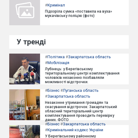
#
Кримінал
Підозріла сумка «поставила на вуха»
мукачівську поліцію (фото)
У тренді
#
Політика
#
Закарпатська область
#
Мобілізація
Лубінець: у Берегівському
територіальному центрі комплектування
чоловіків незаконно позбавляли
можливості відстрочки.
#
Бізнес
#
Луганська область
#
Закарпатська область
Незаконне утримання громадян та
скасування відстрочок: Закарпатський
обласний територіальний центр
комплектування проводить перевірку
даних. ФОТО
#
Бізнес
#
Закарпатська область
#
Кримінальний кодекс України
У Берегівському районному