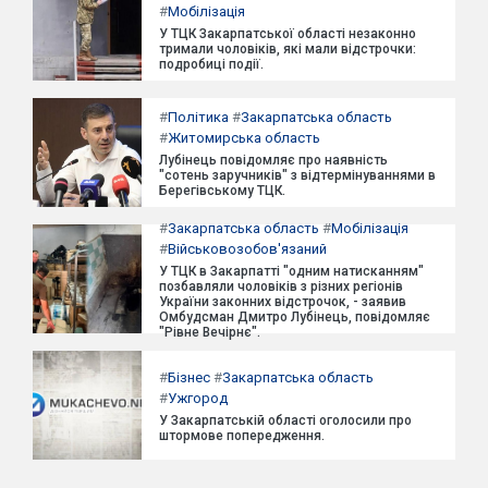
#
Мобілізація
У ТЦК Закарпатської області незаконно
тримали чоловіків, які мали відстрочки:
подробиці події.
#
Політика
#
Закарпатська область
#
Житомирська область
Лубінець повідомляє про наявність
"сотень заручників" з відтермінуваннями в
Берегівському ТЦК.
#
Закарпатська область
#
Мобілізація
#
Військовозобов'язаний
У ТЦК в Закарпатті "одним натисканням"
позбавляли чоловіків з різних регіонів
України законних відстрочок, - заявив
Омбудсман Дмитро Лубінець, повідомляє
"Рівне Вечірнє".
#
Бізнес
#
Закарпатська область
#
Ужгород
У Закарпатській області оголосили про
штормове попередження.