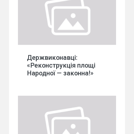
Держвиконавці:
«Реконструкція площі
Народної — законна!»