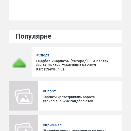
Популярне
#
Спорт
Гандбол. «Карпати» (Ужгород) — «Спартак
(Київ). Онлайн-трансляція на сайті
KarpatNews.in.ua
#
Спорт
Карпати «розстріляли» ворота
тернопільських гандболісток
#
Кримінал