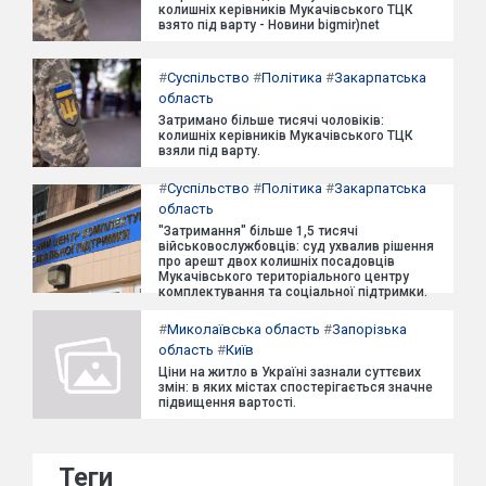
колишніх керівників Мукачівського ТЦК
взято під варту - Новини bigmir)net
#
Суспільство
#
Політика
#
Закарпатська
область
Затримано більше тисячі чоловіків:
колишніх керівників Мукачівського ТЦК
взяли під варту.
#
Суспільство
#
Політика
#
Закарпатська
область
"Затримання" більше 1,5 тисячі
військовослужбовців: суд ухвалив рішення
про арешт двох колишніх посадовців
Мукачівського територіального центру
комплектування та соціальної підтримки.
#
Миколаївська область
#
Запорізька
область
#
Київ
Ціни на житло в Україні зазнали суттєвих
змін: в яких містах спостерігається значне
підвищення вартості.
Теги