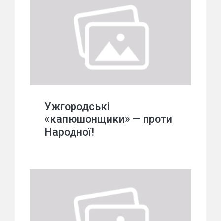
Ужгородські
«капюшонщики» — проти
Народної!