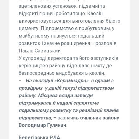
ацетиленових установок; підземні та
відкриті гірничі роботи тощо. Каолін
використовується для виготовлення білого
цементу. Підприємство є прибутковим, у
майбутньому планується подальший
розвиток і значне розширення – розповів
Павло Савицький.
У супроводі директора та його заступників
керівництво району відвідало шахту де
безпосередньо видобувають каолін.
- На сьогодні «Керамнадра» є одним з
провідних у даній галузі підприємством
району. Місцева влада завжди
підтримувала й надалі сприятиме
подальшому розвитку та реалізації планів
підприємства,
– зазначив
очільник району
Володимир Гулянич
.
Берегівська РДА