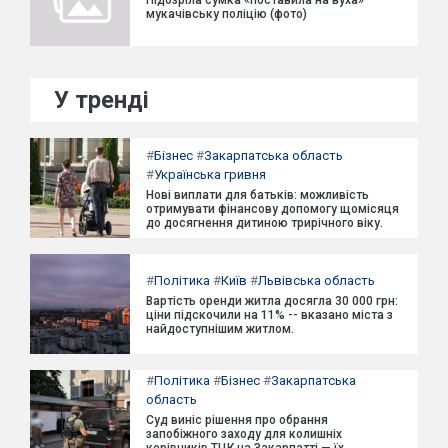
Підозріла сумка «поставила на вуха»
мукачівську поліцію (фото)
У тренді
#
Бізнес
#
Закарпатська область
#
Українська гривня
Нові виплати для батьків: можливість
отримувати фінансову допомогу щомісяця
до досягнення дитиною трирічного віку.
#
Політика
#
Київ
#
Львівська область
Вартість оренди житла досягла 30 000 грн:
ціни підскочили на 11% -- вказано міста з
найдоступнішим житлом.
#
Політика
#
Бізнес
#
Закарпатська
область
Суд виніс рішення про обрання
запобіжного заходу для колишніх
керівників ТЦК на Закарпатті — їх