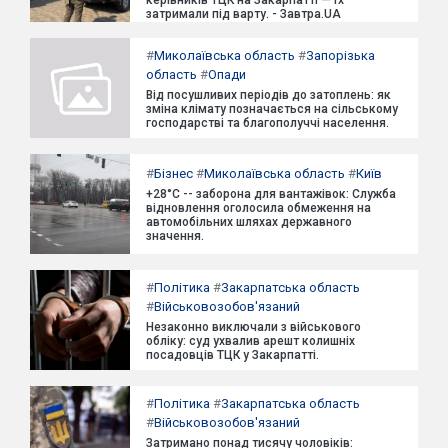
затримали під варту. - Завтра.UA
#
Миколаївська область
#
Запорізька
область
#
Опади
Від посушливих періодів до затоплень: як
зміна клімату позначається на сільському
господарстві та благополуччі населення.
#
Бізнес
#
Миколаївська область
#
Київ
+28°C -- заборона для вантажівок: Служба
відновлення оголосила обмеження на
автомобільних шляхах державного
значення.
#
Політика
#
Закарпатська область
#
Військовозобов'язаний
Незаконно виключали з військового
обліку: суд ухвалив арешт колишніх
посадовців ТЦК у Закарпатті.
#
Політика
#
Закарпатська область
#
Військовозобов'язаний
Затримано понад тисячу чоловіків: