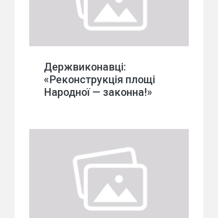
Держвиконавці:
«Реконструкція площі
Народної — законна!»