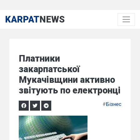
KARPAT
NEWS
Платники
закарпатської
Мукачівщини активно
звітують по електронці
#
Бізнес