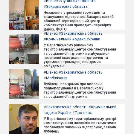
#
Бізнес
#
Луганська область
#
Закарпатська область
Незаконне утримання громадян та
скасування відстрочок: Закарпатський
обласний територіальний центр
комплектування проводить перевірку
даних. ФОТО
#
Бізнес
#
Закарпатська область
#
Кримінальний кодекс України
У Берегівському районному
територіальному центрі комплектування
та соціальної підтримки відбувалися
незаконні скасування відстрочок та
утримання громадян, повідомив
омбудсман.
#
Бізнес
#
Закарпатська область
#
Мобілізація
Лубінець повідомив про численні
правопорушення в Берегівському
територіальному центрі комплектування
та соціальної підтримки.
#
Закарпатська область
#
Кримінальний
кодекс України
#
Протокол
У Берегівському територіальному центрі
комплектування чоловіків систематично
позбавляли законних відстрочок, заявив
Лубінець.