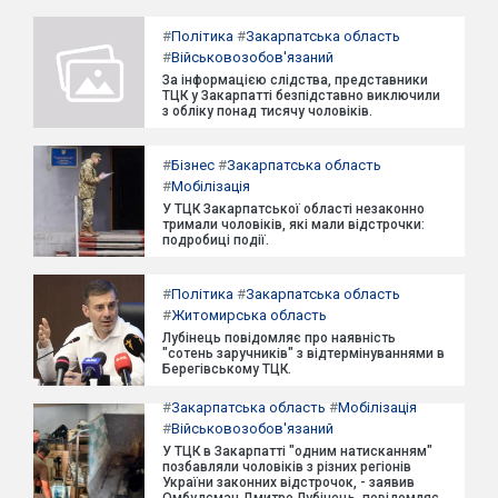
#
Політика
#
Закарпатська область
#
Військовозобов'язаний
За інформацією слідства, представники
ТЦК у Закарпатті безпідставно виключили
з обліку понад тисячу чоловіків.
#
Бізнес
#
Закарпатська область
#
Мобілізація
У ТЦК Закарпатської області незаконно
тримали чоловіків, які мали відстрочки:
подробиці події.
#
Політика
#
Закарпатська область
#
Житомирська область
Лубінець повідомляє про наявність
"сотень заручників" з відтермінуваннями в
Берегівському ТЦК.
#
Закарпатська область
#
Мобілізація
#
Військовозобов'язаний
У ТЦК в Закарпатті "одним натисканням"
позбавляли чоловіків з різних регіонів
України законних відстрочок, - заявив