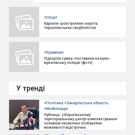
#
Спорт
Карпати «розстріляли» ворота
тернопільських гандболісток
#
Кримінал
Підозріла сумка «поставила на вуха»
мукачівську поліцію (фото)
У тренді
#
Політика
#
Закарпатська область
#
Мобілізація
Лубінець: у Берегівському
територіальному центрі комплектування
чоловіків незаконно позбавляли
можливості відстрочки.