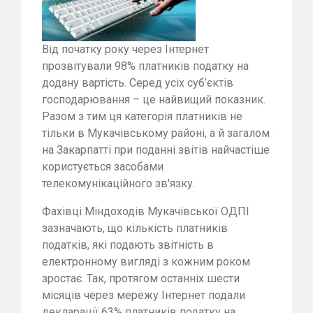
Від початку року через Інтернет
прозвітували 98% платників податку на
додану вартість. Серед усіх суб’єктів
господарювання – це найвищий показник.
Разом з тим ця категорія платників не
тільки в Мукачівському районі, а й загалом
на Закарпатті при поданні звітів найчастіше
користується засобами
телекомунікаційного зв'язку.
Фахівці Міндоходів Мукачівської ОДПІ
зазначають, що кількість платників
податків, які подають звітність в
електронному вигляді з кожним роком
зростає. Так, протягом останніх шести
місяців через мережу Інтернет подали
декларації 63% платників податку на