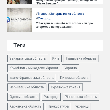
Омбудсман Дмитро Лубінець, повідомляє
"Рівне Вечірнє".
#
Бізнес
#
Закарпатська область
#
Ужгород
У Закарпатській області оголосили про
штормове попередження.
Теги
Закарпатська область
Київ
Львівська область
Кримінальний кодекс України
Україна
Івано-Франківська область
Київська область
Чернівецька область
Українська гривня
Одеська область
Ужгород
Рівненська область
Харківська область
Прокуратура
Українці