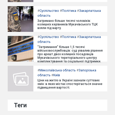
#
Суспільство
#
Політика
#
Закарпатська
область
Затримано більше тисячі чоловіків:
колишніх керівників Мукачівського ТЦК
взяли під варту.
#
Суспільство
#
Політика
#
Закарпатська
область
"Затримання" більше 1,5 тисячі
військовослужбовців: суд ухвалив рішення
про арешт двох колишніх посадовців
Мукачівського територіального центру
комплектування та соціальної підтримки.
#
Миколаївська область
#
Запорізька
область
#
Київ
Ціни на житло в Україні зазнали суттєвих
змін: в яких містах спостерігається значне
підвищення вартості.
Теги