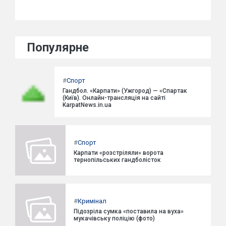
Популярне
#
Спорт
Гандбол. «Карпати» (Ужгород) — «Спартак
(Київ). Онлайн-трансляція на сайті
KarpatNews.in.ua
#
Спорт
Карпати «розстріляли» ворота
тернопільських гандболісток
#
Кримінал
Підозріла сумка «поставила на вуха»
мукачівську поліцію (фото)