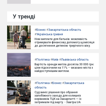
У тренді
#
Бізнес
#
Закарпатська область
#
Українська гривня
Нові виплати для батьків: можливість
отримувати фінансову допомогу щомісяця
до досягнення дитиною трирічного віку.
#
Політика
#
Київ
#
Львівська область
Вартість оренди житла досягла 30 000 грн:
ціни підскочили на 11% -- вказано міста з
найдоступнішим житлом.
#
Політика
#
Бізнес
#
Закарпатська
область
Суд виніс рішення про обрання
запобіжного заходу для колишніх
керівників ТЦК на Закарпатті — їх
затримали під варту. - Завтра.UA