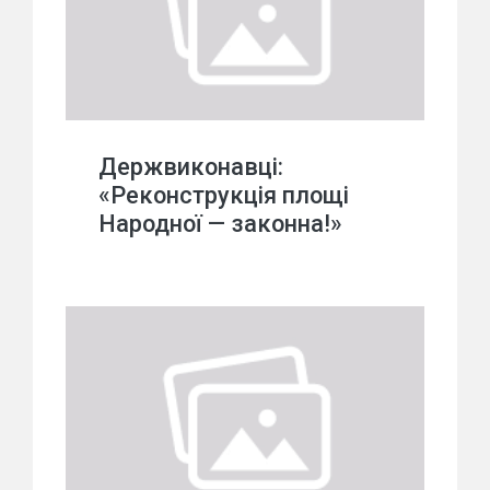
Держвиконавці:
«Реконструкція площі
Народної — законна!»