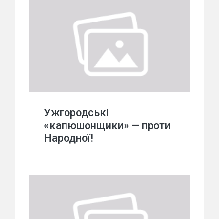
Ужгородські
«капюшонщики» — проти
Народної!