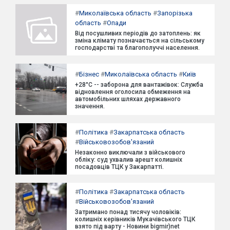
#
Миколаївська область
#
Запорізька
область
#
Опади
Від посушливих періодів до затоплень: як
зміна клімату позначається на сільському
господарстві та благополуччі населення.
#
Бізнес
#
Миколаївська область
#
Київ
+28°C -- заборона для вантажівок: Служба
відновлення оголосила обмеження на
автомобільних шляхах державного
значення.
#
Політика
#
Закарпатська область
#
Військовозобов'язаний
Незаконно виключали з військового
обліку: суд ухвалив арешт колишніх
посадовців ТЦК у Закарпатті.
#
Політика
#
Закарпатська область
#
Військовозобов'язаний
Затримано понад тисячу чоловіків:
колишніх керівників Мукачівського ТЦК
взято під варту - Новини bigmir)net