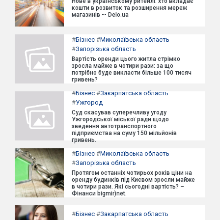
Нове в українському ритейлі: хто вкладає
кошти в розвиток та розширення мереж
магазинів -- Delo.ua
#
Бізнес
#
Миколаївська область
#
Запорізька область
Вартість оренди цього житла стрімко
зросла майже в чотири рази: за що
потрібно буде викласти більше 100 тисяч
гривень?
#
Бізнес
#
Закарпатська область
#
Ужгород
Суд скасував суперечливу угоду
Ужгородської міської ради щодо
зведення автотранспортного
підприємства на суму 150 мільйонів
гривень.
#
Бізнес
#
Миколаївська область
#
Запорізька область
Протягом останніх чотирьох років ціни на
оренду будинків під Києвом зросли майже
в чотири рази. Які сьогодні вартість? –
Фінанси bigmir)net.
#
Бізнес
#
Закарпатська область