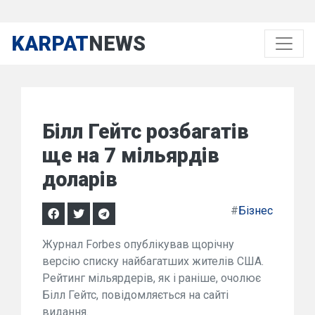
KARPAT
NEWS
Білл Гейтс розбагатів
ще на 7 мільярдів
доларів
#
Бізнес
Журнал Forbes опублікував щорічну
версію списку найбагатших жителів США.
Рейтинг мільярдерів, як і раніше, очолює
Білл Гейтс, повідомляється на сайті
видання.