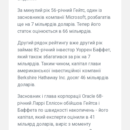
За минулий рік 56-річний Гейтс, один із
засновників компанії Microsoft, розбагатів
ще на 7 мільярдів доларів. Тепер його
статок оцінюється в 66 мільярдів.
Другий рядок рейтингу вже другий рік
займає 82-річний інвестор Уоррен Баффет,
який також збагатився за рік на 7
мільярдів. Таким чином, капітал глави
американської інвестиційної компанії
Berkshire Hathaway Inc. досяг 46 мільярдів
доларів.
Засновник і глава корпорації Oracle 68-
річний Ларрі Еллісон обійшов Гейтса і
Баффета по швидкості накопичень - його
капітал, який експерти оцінили в 41
мільярд доларів, виріс з моменту