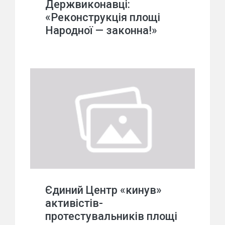
Держвиконавці:
«Реконструкція площі
Народної — законна!»
Єдиний Центр «кинув»
активістів-
протестувальників площі