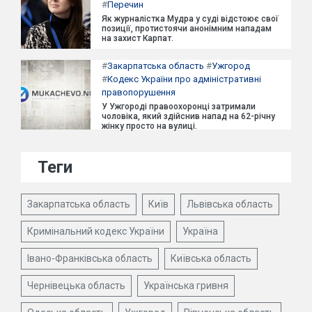
#
Перечин
Як журналістка Мудра у суді відстоює свої
позиції, протистоячи анонімним нападам
на захист Карпат.
#
Закарпатська область
#
Ужгород
#
Кодекс України про адміністративні
правопорушення
У Ужгороді правоохоронці затримали
чоловіка, який здійснив напад на 62-річну
жінку просто на вулиці.
Теги
Закарпатська область
Київ
Львівська область
Кримінальний кодекс України
Україна
Івано-Франківська область
Київська область
Чернівецька область
Українська гривня