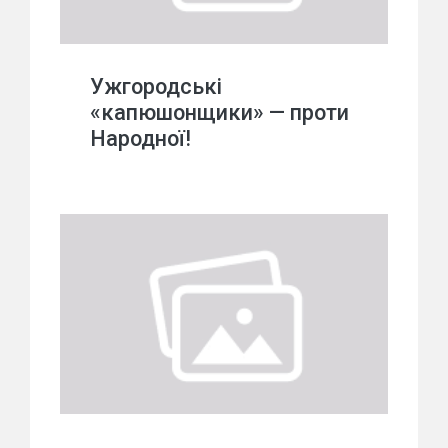
Ужгородські
«капюшонщики» — проти
Народної!