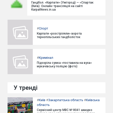
Гандбол. «Карпати» (Ужгород) — «Спартак
(Київ). Онлайн-трансляція на сайті
KarpatNews.in.ua
#
Спорт
Карпати «розстріляли» ворота
тернопільських гандболісток
#
Кримінал
Підозріла сумка «поставила на вуха»
мукачівську поліцію (фото)
У тренді
#
Київ
#
Закарпатська область
#
Київська
область
Сервісний центр МВС № 8041 швидко