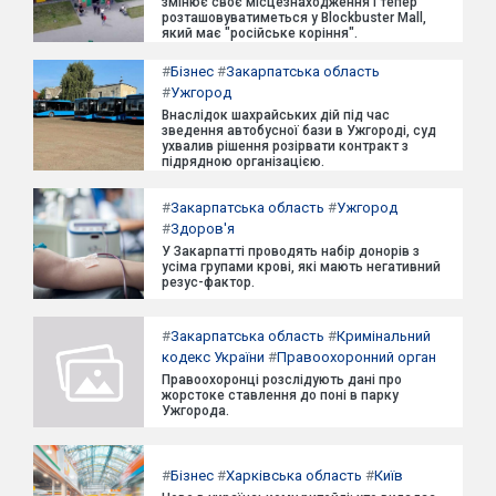
змінює своє місцезнаходження і тепер
розташовуватиметься у Blockbuster Mall,
який має "російське коріння".
#
Бізнес
#
Закарпатська область
#
Ужгород
Внаслідок шахрайських дій під час
зведення автобусної бази в Ужгороді, суд
ухвалив рішення розірвати контракт з
підрядною організацією.
#
Закарпатська область
#
Ужгород
#
Здоров'я
У Закарпатті проводять набір донорів з
усіма групами крові, які мають негативний
резус-фактор.
#
Закарпатська область
#
Кримінальний
кодекс України
#
Правоохоронний орган
Правоохоронці розслідують дані про
жорстоке ставлення до поні в парку
Ужгорода.
#
Бізнес
#
Харківська область
#
Київ