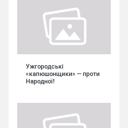
Ужгородські
«капюшонщики» — проти
Народної!