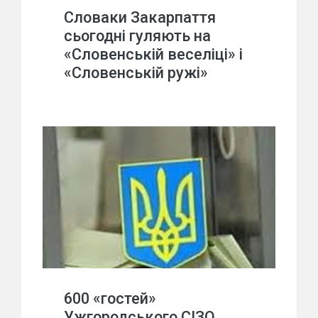
Словаки Закарпаття
сьогодні гуляють на
«Словенській веселіці» і
«Словенській ружі»
600 «гостей»
Ужгородського СІЗО