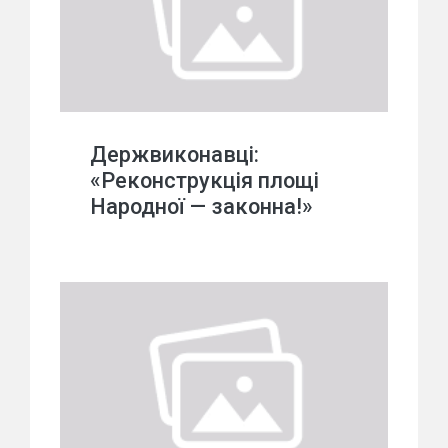
Держвиконавці:
«Реконструкція площі
Народної — законна!»