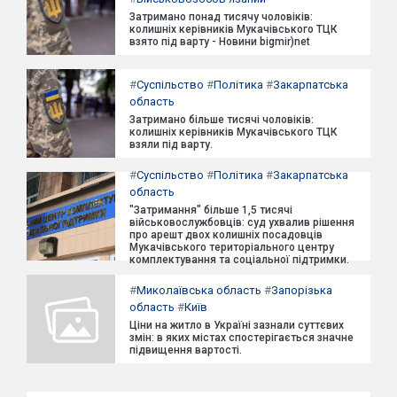
Затримано понад тисячу чоловіків:
колишніх керівників Мукачівського ТЦК
взято під варту - Новини bigmir)net
#
Суспільство
#
Політика
#
Закарпатська
область
Затримано більше тисячі чоловіків:
колишніх керівників Мукачівського ТЦК
взяли під варту.
#
Суспільство
#
Політика
#
Закарпатська
область
"Затримання" більше 1,5 тисячі
військовослужбовців: суд ухвалив рішення
про арешт двох колишніх посадовців
Мукачівського територіального центру
комплектування та соціальної підтримки.
#
Миколаївська область
#
Запорізька
область
#
Київ
Ціни на житло в Україні зазнали суттєвих
змін: в яких містах спостерігається значне
підвищення вартості.