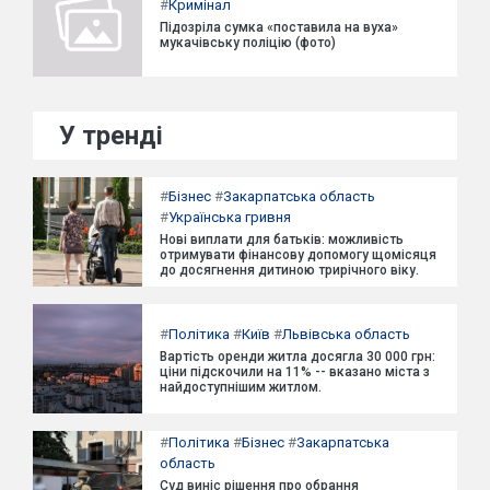
#
Кримінал
Підозріла сумка «поставила на вуха»
мукачівську поліцію (фото)
У тренді
#
Бізнес
#
Закарпатська область
#
Українська гривня
Нові виплати для батьків: можливість
отримувати фінансову допомогу щомісяця
до досягнення дитиною трирічного віку.
#
Політика
#
Київ
#
Львівська область
Вартість оренди житла досягла 30 000 грн:
ціни підскочили на 11% -- вказано міста з
найдоступнішим житлом.
#
Політика
#
Бізнес
#
Закарпатська
область
Суд виніс рішення про обрання