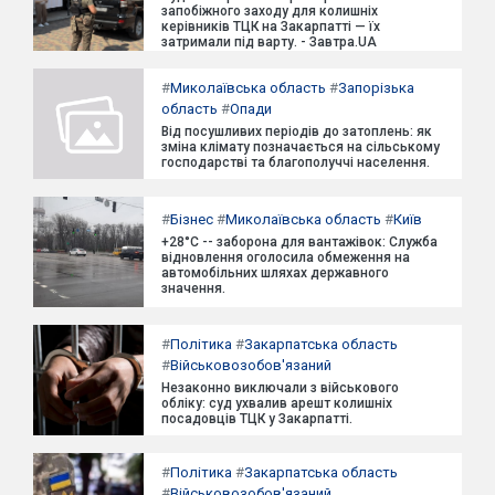
запобіжного заходу для колишніх
керівників ТЦК на Закарпатті — їх
затримали під варту. - Завтра.UA
#
Миколаївська область
#
Запорізька
область
#
Опади
Від посушливих періодів до затоплень: як
зміна клімату позначається на сільському
господарстві та благополуччі населення.
#
Бізнес
#
Миколаївська область
#
Київ
+28°C -- заборона для вантажівок: Служба
відновлення оголосила обмеження на
автомобільних шляхах державного
значення.
#
Політика
#
Закарпатська область
#
Військовозобов'язаний
Незаконно виключали з військового
обліку: суд ухвалив арешт колишніх
посадовців ТЦК у Закарпатті.
#
Політика
#
Закарпатська область
#
Військовозобов'язаний