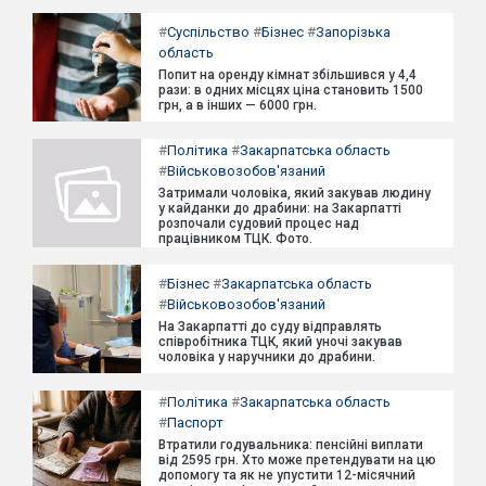
#
Суспільство
#
Бізнес
#
Запорізька
область
Попит на оренду кімнат збільшився у 4,4
рази: в одних місцях ціна становить 1500
грн, а в інших — 6000 грн.
#
Політика
#
Закарпатська область
#
Військовозобов'язаний
Затримали чоловіка, який закував людину
у кайданки до драбини: на Закарпатті
розпочали судовий процес над
працівником ТЦК. Фото.
#
Бізнес
#
Закарпатська область
#
Військовозобов'язаний
На Закарпатті до суду відправлять
співробітника ТЦК, який уночі закував
чоловіка у наручники до драбини.
#
Політика
#
Закарпатська область
#
Паспорт
Втратили годувальника: пенсійні виплати
від 2595 грн. Хто може претендувати на цю
допомогу та як не упустити 12-місячний