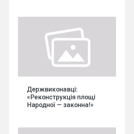
Держвиконавці:
«Реконструкція площі
Народної — законна!»