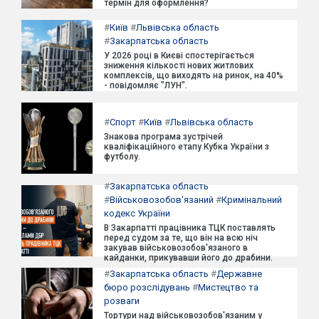
термін для оформлення?
#
Київ
#
Львівська область
#
Закарпатська область
У 2026 році в Києві спостерігається
зниження кількості нових житлових
комплексів, що виходять на ринок, на 40%
- повідомляє "ЛУН".
#
Спорт
#
Київ
#
Львівська область
Знакова програма зустрічей
кваліфікаційного етапу Кубка України з
футболу.
#
Закарпатська область
#
Військовозобов'язаний
#
Кримінальний
кодекс України
В Закарпатті працівника ТЦК поставлять
перед судом за те, що він на всю ніч
закував військовозобов'язаного в
кайданки, прикувавши його до драбини.
#
Закарпатська область
#
Державне
бюро розслідувань
#
Мистецтво та
розваги
Тортури над військовозобов'язаним у