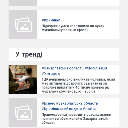
#
Кримінал
Підозріла сумка «поставила на вуха»
мукачівську поліцію (фото)
У тренді
#
Закарпатська область
#
Мобілізація
#
Ужгород
ТЦК неправомірно викликав чоловіка, який
має активну відстрочку: суд визнав за
потрібне виплатити 40 тисяч гривень як
моральну компенсацію - sud.ua
#
Бізнес
#
Закарпатська область
#
Кримінальний кодекс України
Правоохоронці проводять розслідування
причин загибелі коней в Закарпатській
області.