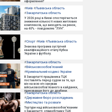
оформлення?
#
Київ
#
Львівська область
#
Закарпатська область
У 2026 році в Києві спостерігається
зниження кількості нових житлових
комплексів, що виходять на ринок,
на 40% - повідомляє "ЛУН".
#
Спорт
#
Київ
#
Львівська область
Знакова програма зустрічей
кваліфікаційного етапу Кубка
України з футболу.
#
Закарпатська область
#
Військовозобов'язаний
#
Кримінальний кодекс України
В Закарпатті працівника ТЦК
поставлять перед судом за те, що
він на всю ніч закував
військовозобов'язаного в кайданки,
прикувавши його до драбини.
#
Закарпатська область
#
Державне бюро розслідувань
#
Мистецтво та розваги
Тортури над військовозобов'язаним
у Закарпатті: співробітнику ТЦК