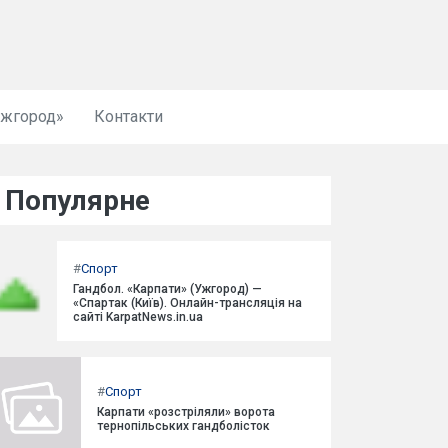
Ужгород»
Контакти
Популярне
#
Спорт
Гандбол. «Карпати» (Ужгород) —
«Спартак (Київ). Онлайн-трансляція на
сайті KarpatNews.in.ua
#
Спорт
Карпати «розстріляли» ворота
тернопільських гандболісток