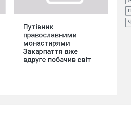
П
Ч
Путівник
православними
монастирями
Закарпаття вже
вдруге побачив світ