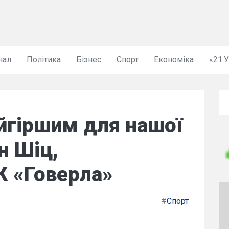
нал
Політика
Бізнес
Спорт
Економіка
«21:
йгіршим для нашої
н Шіц,
К «Говерла»
#
Спорт