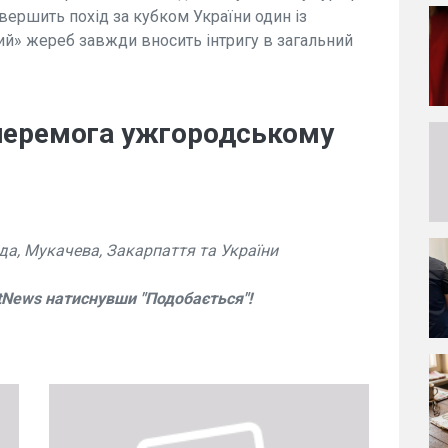
вершить похід за кубком України один із
пий» жереб завжди вносить інтригу в загальний
і перемога ужгородському
да, Мукачева, Закарпаття та України
tNews натиснувши "Подобається"!