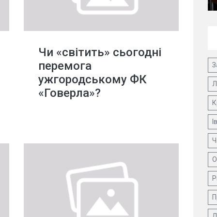
Чи «світить» сьогодні
перемога
З
ужгородському ФК
Л
«Говерла»?
К
І
Ч
О
Р
П
Д