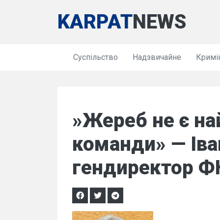
KARPAT
NEWS
Суспільство
Надзвичайне
Кримі
»Жереб не є на
команди» — Іва
гендиректор Ф