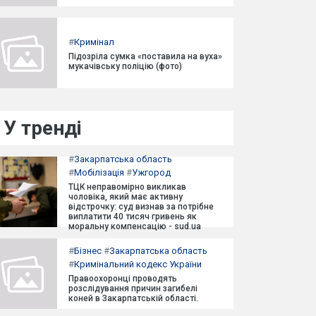
#
Кримінал
Підозріла сумка «поставила на вуха»
мукачівську поліцію (фото)
У тренді
#
Закарпатська область
#
Мобілізація
#
Ужгород
ТЦК неправомірно викликав
чоловіка, який має активну
відстрочку: суд визнав за потрібне
виплатити 40 тисяч гривень як
моральну компенсацію - sud.ua
#
Бізнес
#
Закарпатська область
#
Кримінальний кодекс України
Правоохоронці проводять
розслідування причин загибелі
коней в Закарпатській області.