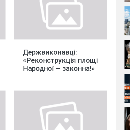
Держвиконавці:
«Реконструкція площі
Народної — законна!»