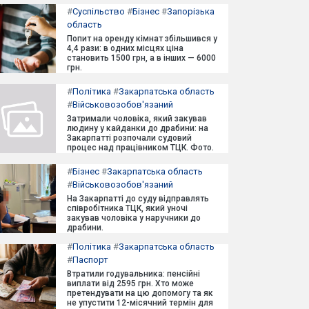
#
Суспільство
#
Бізнес
#
Запорізька
область
Попит на оренду кімнат збільшився у
4,4 рази: в одних місцях ціна
становить 1500 грн, а в інших — 6000
грн.
#
Політика
#
Закарпатська область
#
Військовозобов'язаний
Затримали чоловіка, який закував
людину у кайданки до драбини: на
Закарпатті розпочали судовий
процес над працівником ТЦК. Фото.
#
Бізнес
#
Закарпатська область
#
Військовозобов'язаний
На Закарпатті до суду відправлять
співробітника ТЦК, який уночі
закував чоловіка у наручники до
драбини.
#
Політика
#
Закарпатська область
#
Паспорт
Втратили годувальника: пенсійні
виплати від 2595 грн. Хто може
претендувати на цю допомогу та як
не упустити 12-місячний термін для