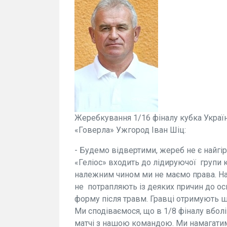
Жеребкування 1/16 фіналу кубка Укра
«Говерла» Ужгород Іван Шіц:
- Будемо відвертими, жереб не є найгі
«Геліос» входить до лідируючої групи 
належним чином ми не маємо права. Нам
не потрапляють із деяких причин до ос
форму після травм. Гравці отримують ш
Ми сподіваємося, що в 1/8 фіналу вбол
матчі з нашою командою. Ми намагатим