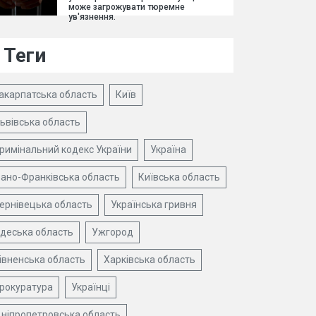
може загрожувати тюремне
ув'язнення.
Теги
акарпатська область
Київ
ьвівська область
римінальний кодекс України
Україна
вано-Франківська область
Київська область
ернівецька область
Українська гривня
деська область
Ужгород
івненська область
Харківська область
рокуратура
Українці
ніпропетровська область