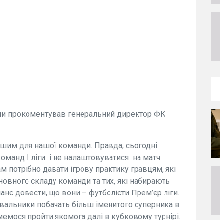
їни прокоментував генеральний директор ФК
ршим для нашої команди. Правда, сьогодні
команд І ліги і не налаштовуватися на матч
 потрібно давати ігрову практику гравцям, які
новного складу команди та тих, які набирають
анс довести, що вони – футболісти Прем’єр ліги.
івальники побачать більш іменитого суперника в
емося пройти якомога далі в кубковому турнірі.