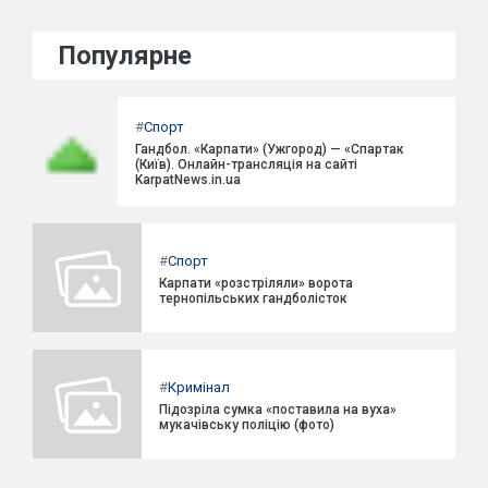
Популярне
#
Спорт
Гандбол. «Карпати» (Ужгород) — «Спартак
(Київ). Онлайн-трансляція на сайті
KarpatNews.in.ua
#
Спорт
Карпати «розстріляли» ворота
тернопільських гандболісток
#
Кримінал
Підозріла сумка «поставила на вуха»
мукачівську поліцію (фото)