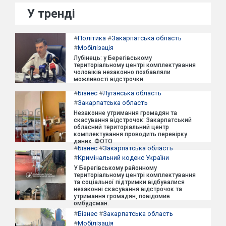
У тренді
#
Політика
#
Закарпатська область
#
Мобілізація
Лубінець: у Берегівському
територіальному центрі комплектування
чоловіків незаконно позбавляли
можливості відстрочки.
#
Бізнес
#
Луганська область
#
Закарпатська область
Незаконне утримання громадян та
скасування відстрочок: Закарпатський
обласний територіальний центр
комплектування проводить перевірку
даних. ФОТО
#
Бізнес
#
Закарпатська область
#
Кримінальний кодекс України
У Берегівському районному
територіальному центрі комплектування
та соціальної підтримки відбувалися
незаконні скасування відстрочок та
утримання громадян, повідомив
омбудсман.
#
Бізнес
#
Закарпатська область
#
Мобілізація