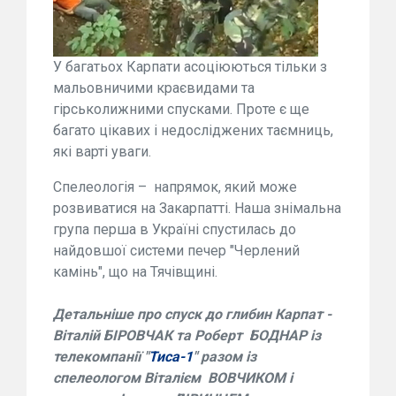
У багатьох Карпати асоціюються тільки з
мальовничими краєвидами та
гірськолижними спусками. Проте є ще
багато цікавих і недосліджених таємниць,
які варті уваги.
Спелеологія – напрямок, який може
розвиватися на Закарпатті. Наша знімальна
група перша в Україні спустилась до
найдовшої системи печер "Черлений
камінь", що на Тячівщині.
Детальніше про спуск до глибин Карпат -
Віталій БІРОВЧАК та Роберт БОДНАР із
телекомпанії "
Тиса-1
" разом із
спелеологом Віталієм ВОВЧИКОМ і