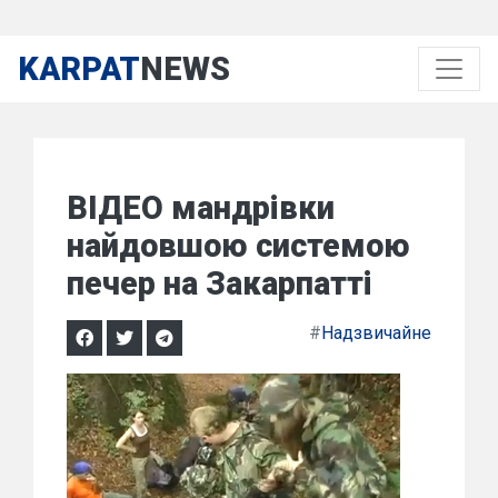
KARPAT
NEWS
ВІДЕО мандрівки
найдовшою системою
печер на Закарпатті
#
Надзвичайне