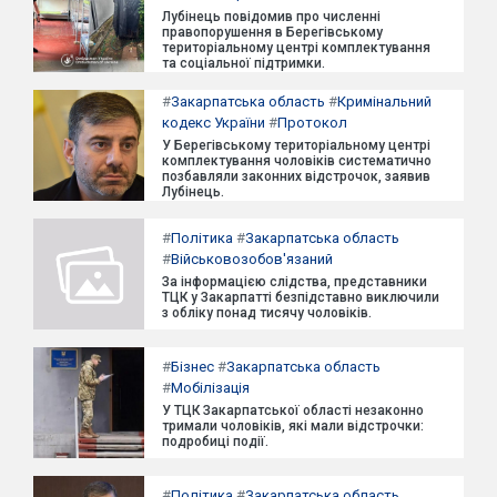
Лубінець повідомив про численні
правопорушення в Берегівському
територіальному центрі комплектування
та соціальної підтримки.
#
Закарпатська область
#
Кримінальний
кодекс України
#
Протокол
У Берегівському територіальному центрі
комплектування чоловіків систематично
позбавляли законних відстрочок, заявив
Лубінець.
#
Політика
#
Закарпатська область
#
Військовозобов'язаний
За інформацією слідства, представники
ТЦК у Закарпатті безпідставно виключили
з обліку понад тисячу чоловіків.
#
Бізнес
#
Закарпатська область
#
Мобілізація
У ТЦК Закарпатської області незаконно
тримали чоловіків, які мали відстрочки:
подробиці події.
#
Політика
#
Закарпатська область