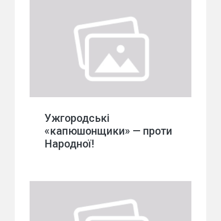
Ужгородські
«капюшонщики» — проти
Народної!