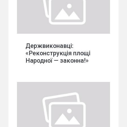
Держвиконавці:
«Реконструкція площі
Народної — законна!»