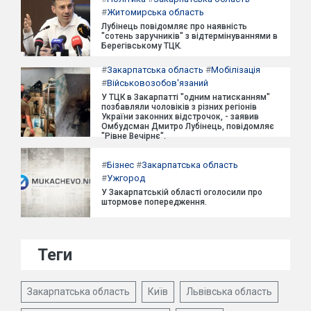
#
Житомирська область
Лубінець повідомляє про наявність
"сотень заручників" з відтермінуваннями в
Берегівському ТЦК.
#
Закарпатська область
#
Мобілізація
#
Військовозобов'язаний
У ТЦК в Закарпатті "одним натисканням"
позбавляли чоловіків з різних регіонів
України законних відстрочок, - заявив
Омбудсман Дмитро Лубінець, повідомляє
"Рівне Вечірнє".
#
Бізнес
#
Закарпатська область
#
Ужгород
У Закарпатській області оголосили про
штормове попередження.
Теги
Закарпатська область
Київ
Львівська область