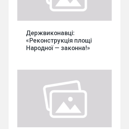
Держвиконавці:
«Реконструкція площі
Народної — законна!»