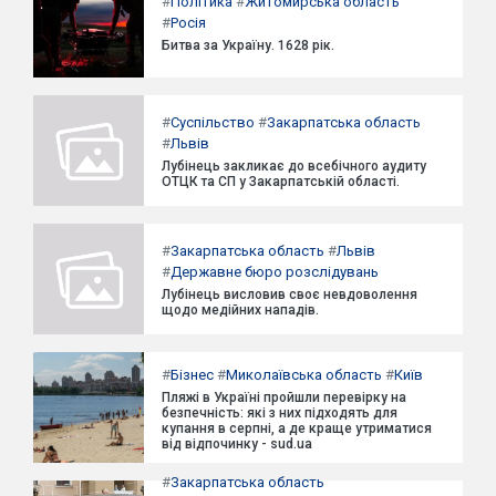
#
Політика
#
Житомирська область
#
Росія
Битва за Україну. 1628 рік.
#
Суспільство
#
Закарпатська область
#
Львів
Лубінець закликає до всебічного аудиту
ОТЦК та СП у Закарпатській області.
#
Закарпатська область
#
Львів
#
Державне бюро розслідувань
Лубінець висловив своє невдоволення
щодо медійних нападів.
#
Бізнес
#
Миколаївська область
#
Київ
Пляжі в Україні пройшли перевірку на
безпечність: які з них підходять для
купання в серпні, а де краще утриматися
від відпочинку - sud.ua
#
Закарпатська область