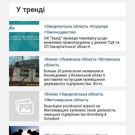
У тренді
#
Закарпатська область
#
Корупція
#
Законодавство
ОК "Захід" проведе перевірку щодо
можливих правопорушень у деяких ТЦК та
СП Закарпатської області.
#
Бізнес
#
Львівська область
#
Волинська
область
Більше 20 років вони залишалися
безлюдними: у Волинській області
виставили на продаж приміщення
державного підприємства. Фото.
#
Бізнес
#
Закарпатська область
#
Житомирська область
Внаслідок російської агресії на
Житомирщині зупинило свою діяльність
німецьке підприємство Kromberg &
Schubert.