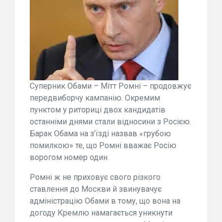
Суперник Обами – Мітт Ромні – продовжує
передвиборчу кампанію. Окремим
пунктом у риториці двох кандидатів
останніми днями стали відносини з Росією.
Барак Обама на з’їзді назвав «грубою
помилкою» те, що Ромні вважає Росію
ворогом номер один.
Ромні ж не приховує свого різкого
ставлення до Москви й звинувачує
адміністрацію Обами в тому, що вона на
догоду Кремлю намагається уникнути