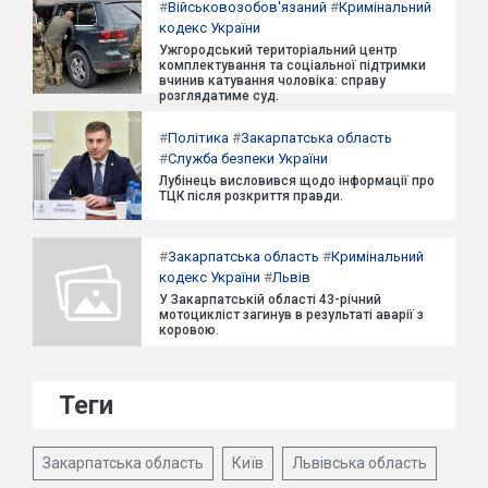
#
Військовозобов'язаний
#
Кримінальний
кодекс України
Ужгородський територіальний центр
комплектування та соціальної підтримки
вчинив катування чоловіка: справу
розглядатиме суд.
#
Політика
#
Закарпатська область
#
Служба безпеки України
Лубінець висловився щодо інформації про
ТЦК після розкриття правди.
#
Закарпатська область
#
Кримінальний
кодекс України
#
Львів
У Закарпатській області 43-річний
мотоцикліст загинув в результаті аварії з
коровою.
Теги
Закарпатська область
Київ
Львівська область