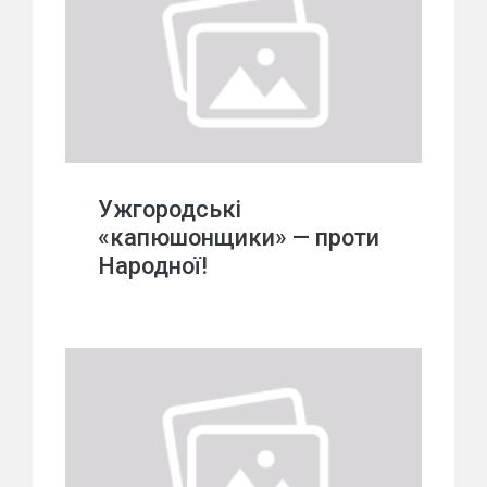
Ужгородські
«капюшонщики» — проти
Народної!