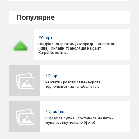
Популярне
#
Спорт
Гандбол. «Карпати» (Ужгород) — «Спартак
(Київ). Онлайн-трансляція на сайті
KarpatNews.in.ua
#
Спорт
Карпати «розстріляли» ворота
тернопільських гандболісток
#
Кримінал
Підозріла сумка «поставила на вуха»
мукачівську поліцію (фото)