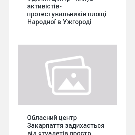
активістів-
протестувальників площі
Народної в Ужгороді
Обласний центр
Закарпаття задихається
від «туалетів просто