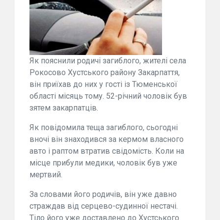
Як пояснили родичі загиблого, жителі села
Рокосово Хустського району Закарпаття,
він приїхав до них у гості із Тюменської
області місяць тому. 52-річний чоловік був
зятем закарпатців.
Як повідомила теща загиблого, сьогодні
вночі він знаходився за кермом власного
авто і раптом втратив свідомість. Коли на
місце прибули медики, чоловік був уже
мертвий.
За словами його родичів, він уже давно
страждав від серцево-судинної нестачі.
Тіло його уже доставлено до Хустського