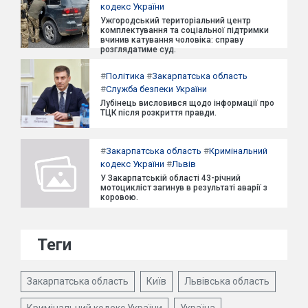
кодекс України
Ужгородський територіальний центр
комплектування та соціальної підтримки
вчинив катування чоловіка: справу
розглядатиме суд.
#
Політика
#
Закарпатська область
#
Служба безпеки України
Лубінець висловився щодо інформації про
ТЦК після розкриття правди.
#
Закарпатська область
#
Кримінальний
кодекс України
#
Львів
У Закарпатській області 43-річний
мотоцикліст загинув в результаті аварії з
коровою.
Теги
Закарпатська область
Київ
Львівська область