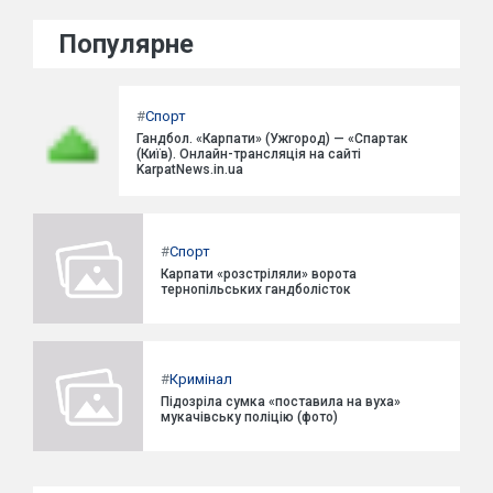
Популярне
#
Спорт
Гандбол. «Карпати» (Ужгород) — «Спартак
(Київ). Онлайн-трансляція на сайті
KarpatNews.in.ua
#
Спорт
Карпати «розстріляли» ворота
тернопільських гандболісток
#
Кримінал
Підозріла сумка «поставила на вуха»
мукачівську поліцію (фото)