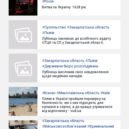
#
Росія
Битва за Україну. 1628 рік.
#
Суспільство
#
Закарпатська область
#
Львів
Лубінець закликає до всебічного аудиту
ОТЦК та СП у Закарпатській області.
#
Закарпатська область
#
Львів
#
Державне бюро розслідувань
Лубінець висловив своє невдоволення
щодо медійних нападів.
#
Бізнес
#
Миколаївська область
#
Київ
Пляжі в Україні пройшли перевірку на
безпечність: які з них підходять для
купання в серпні, а де краще утриматися
від відпочинку - sud.ua
#
Закарпатська область
#
Військовозобов'язаний
#
Кримінальний