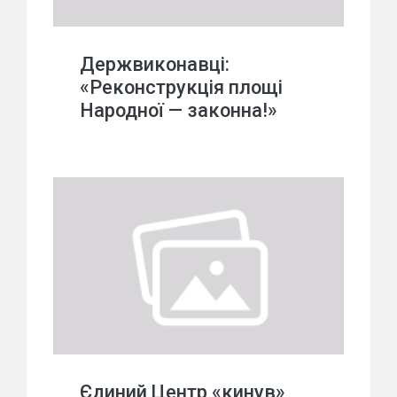
Держвиконавці:
«Реконструкція площі
Народної — законна!»
Єдиний Центр «кинув»