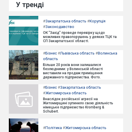
У тренді
#
Закарпатська область
#
Корупція
#
Законодавство
ОК "Захід" проведе перевірку щодо
можливих правопорушень у деяких ТЦК та
СП Закарпатської області.
#
Бізнес
#
Львівська область
#
Волинська
область
Більше 20 років вони залишалися
безлюдними: у Волинській області
виставили на продаж приміщення
державного підприємства. Фото.
#
Бізнес
#
Закарпатська область
#
Житомирська область
Внаслідок російської агресії на
Житомирщині зупинило свою діяльність
німецьке підприємство Kromberg &
Schubert.
#
Політика
#
Житомирська область