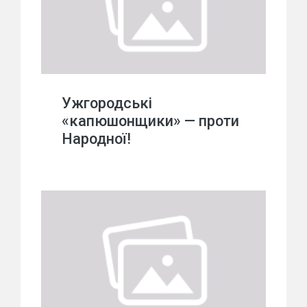
Ужгородські
«капюшонщики» — проти
Народної!