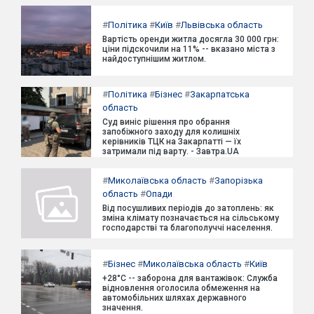
#
Політика
#
Київ
#
Львівська область
Вартість оренди житла досягла 30 000 грн:
ціни підскочили на 11% -- вказано міста з
найдоступнішим житлом.
#
Політика
#
Бізнес
#
Закарпатська
область
Суд виніс рішення про обрання
запобіжного заходу для колишніх
керівників ТЦК на Закарпатті — їх
затримали під варту. - Завтра.UA
#
Миколаївська область
#
Запорізька
область
#
Опади
Від посушливих періодів до затоплень: як
зміна клімату позначається на сільському
господарстві та благополуччі населення.
#
Бізнес
#
Миколаївська область
#
Київ
+28°C -- заборона для вантажівок: Служба
відновлення оголосила обмеження на
автомобільних шляхах державного
значення.