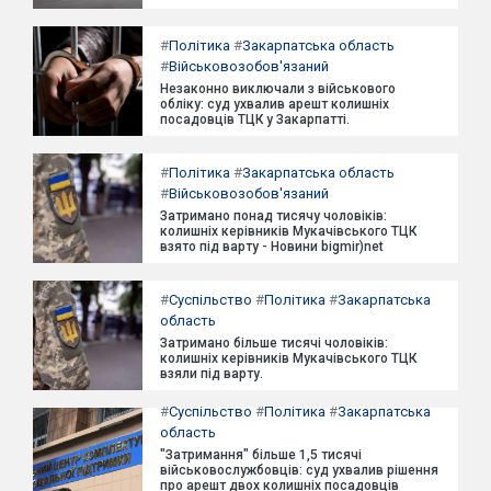
#
Політика
#
Закарпатська область
#
Військовозобов'язаний
Незаконно виключали з військового
обліку: суд ухвалив арешт колишніх
посадовців ТЦК у Закарпатті.
#
Політика
#
Закарпатська область
#
Військовозобов'язаний
Затримано понад тисячу чоловіків:
колишніх керівників Мукачівського ТЦК
взято під варту - Новини bigmir)net
#
Суспільство
#
Політика
#
Закарпатська
область
Затримано більше тисячі чоловіків:
колишніх керівників Мукачівського ТЦК
взяли під варту.
#
Суспільство
#
Політика
#
Закарпатська
область
"Затримання" більше 1,5 тисячі
військовослужбовців: суд ухвалив рішення
про арешт двох колишніх посадовців