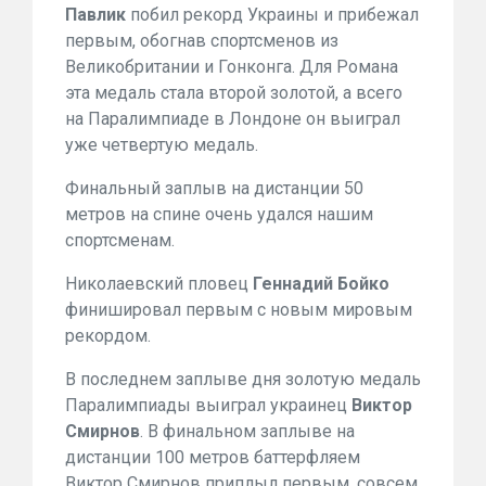
Павлик
побил рекорд Украины и прибежал
первым, обогнав спортсменов из
Великобритании и Гонконга. Для Романа
эта медаль стала второй золотой, а всего
на Паралимпиаде в Лондоне он выиграл
уже четвертую медаль.
Финальный заплыв на дистанции 50
метров на спине очень удался нашим
спортсменам.
Николаевский пловец
Геннадий Бойко
финишировал первым с новым мировым
рекордом.
В последнем заплыве дня золотую медаль
Паралимпиады выиграл украинец
Виктор
Смирнов
. В финальном заплыве на
дистанции 100 метров баттерфляем
Виктор Смирнов приплыл первым, совсем