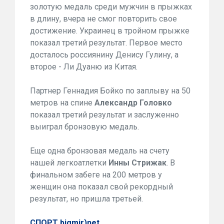
золотую медаль среди мужчин в прыжках
в длину, вчера не смог повторить свое
достижение. Украинец в тройном прыжке
показал третий результат. Первое место
досталось россиянину Денису Гулину, а
второе - Ли Дуаню из Китая.
Партнер Геннадия Бойко по заплыву на 50
метров на спине
Александр Головко
показал третий результат и заслуженно
выиграл бронзовую медаль.
Еще одна бронзовая медаль на счету
нашей легкоатлетки
Инны Стрижак
. В
финальном забеге на 200 метров у
женщин она показал свой рекордный
результат, но пришла третьей.
СПОРТ bigmir)net