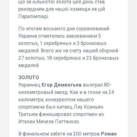
що за кількістю золота цей день став
рекордним для нашої команди на цій
Паралімпіаді.
По итогам восьмого дня соревнований
Украина отметилась завоеванием 5
золотых, 1 серебряных и 3 бронзовых
медалей. Всего же на счету нашей сборной
27 золотых, 18 серебряных и 23 бронзовых
медалей.
ЗОЛОТО
Украинец
Егор Дементьев
выиграл 80-
километровый заезд. Как и в гонке на 24
километра, конкурентом нашего
спортсмена был китаец Лиу Ксиньян.
Третьим финишировал спорстмен из
Италии Мичеле Питтачоло.
В финальном забеге на 200 метров
Роман