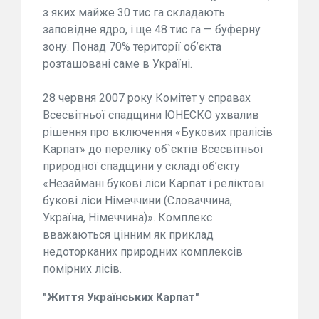
з яких майже 30 тис га складають
заповідне ядро, і ще 48 тис га — буферну
зону. Понад 70% території об’єкта
розташовані саме в Україні.
28 червня 2007 року Комітет у справах
Всесвітньої спадщини ЮНЕСКО ухвалив
рішення про включення «Букових пралісів
Карпат» до переліку об`єктів Всесвітньої
природної спадщини у складі об’єкту
«Незаймані букові ліси Карпат і реліктові
букові ліси Німеччини (Словаччина,
Україна, Німеччина)». Комплекс
вважаються цінним як приклад
недоторканих природних комплексів
помірних лісів.
"Життя Українських Карпат"