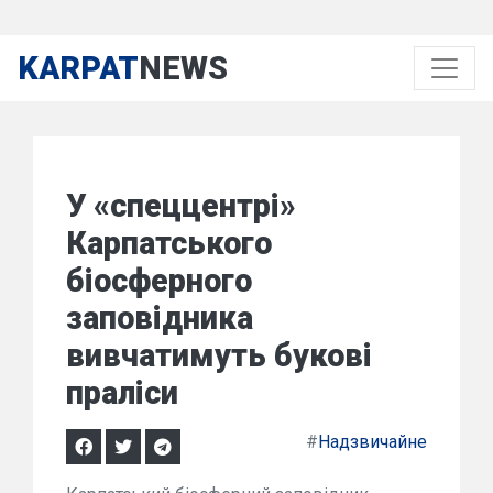
KARPAT
NEWS
У «спеццентрі»
Карпатського
біосферного
заповідника
вивчатимуть букові
праліси
#
Надзвичайне