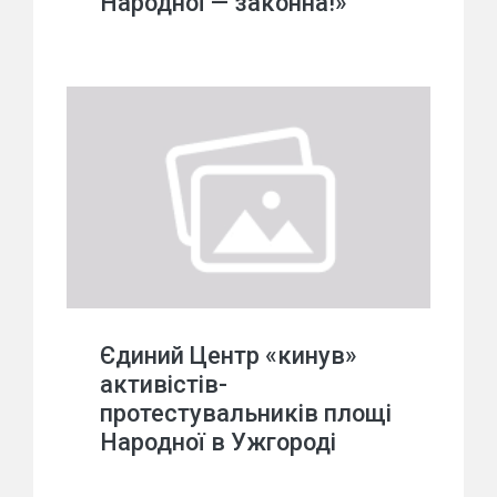
Народної — законна!»
Єдиний Центр «кинув»
активістів-
протестувальників площі
Народної в Ужгороді