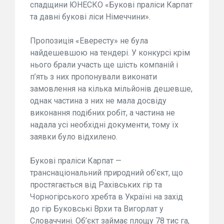
спадщини ЮНЕСКО «Букові праліси Карпат
та давні букові ліси Німеччини».
Пропозиція «Евересту» не була
найдешевшою на тендері. У конкурсі крім
нього брали участь ще шість компаній і
п’ять з них пропонували виконати
замовлення на кілька мільйонів дешевше,
однак частина з них не мала досвіду
виконання подібних робіт, а частина не
надала усі необхідні документи, тому їх
заявки було відхилено.
Букові праліси Карпат —
транснаціональний природний об’єкт, що
простягається від Рахівських гір та
Чорногірського хребта в Україні на захід
до гір Буковські Врхи та Вигорлат у
Словаччині. Об’єкт займає площу 78 тис га,