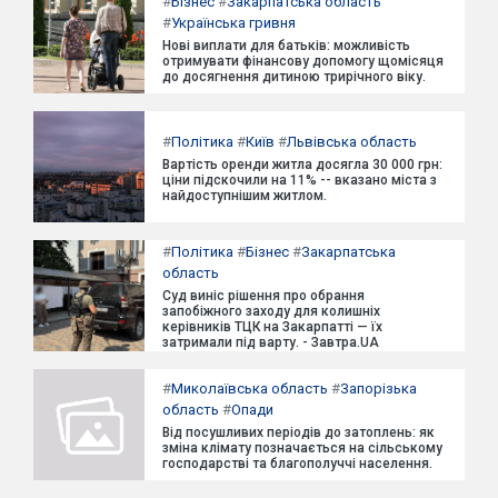
#
Бізнес
#
Закарпатська область
#
Українська гривня
Нові виплати для батьків: можливість
отримувати фінансову допомогу щомісяця
до досягнення дитиною трирічного віку.
#
Політика
#
Київ
#
Львівська область
Вартість оренди житла досягла 30 000 грн:
ціни підскочили на 11% -- вказано міста з
найдоступнішим житлом.
#
Політика
#
Бізнес
#
Закарпатська
область
Суд виніс рішення про обрання
запобіжного заходу для колишніх
керівників ТЦК на Закарпатті — їх
затримали під варту. - Завтра.UA
#
Миколаївська область
#
Запорізька
область
#
Опади
Від посушливих періодів до затоплень: як
зміна клімату позначається на сільському
господарстві та благополуччі населення.