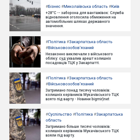
#
Бізнес
#
Миколаївська область
#
Київ
+28°C -- заборона для вантажівок: Служба
відновлення оголосила обмеження на
автомобільних шляхах державного
значення.
#
Політика
#
Закарпатська область
#
Військовозобов'язаний
Незаконно виключали з військового
обліку: суд ухвалив арешт колишніх
посадовців ТЦК у Закарпатті.
#
Політика
#
Закарпатська область
#
Військовозобов'язаний
Затримано понад тисячу чоловіків:
колишніх керівників Мукачівського ТЦК
взято під варту - Новини bigmir)net
#
Суспільство
#
Політика
#
Закарпатська
область
Затримано більше тисячі чоловіків:
колишніх керівників Мукачівського ТЦК
взяли під варту.