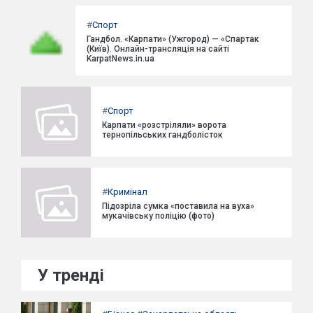
#
Спорт
Гандбол. «Карпати» (Ужгород) — «Спартак
(Київ). Онлайн-трансляція на сайті
KarpatNews.in.ua
#
Спорт
Карпати «розстріляли» ворота
тернопільських гандболісток
#
Кримінал
Підозріла сумка «поставила на вуха»
мукачівську поліцію (фото)
У тренді