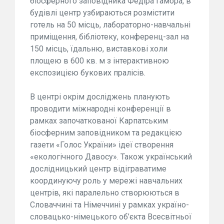
біосферного заповідника Федіра Гамора, в
будівлі центр узбираються розмістити
готель на 50 місць, лабораторно-навчальні
приміщення, бібліотеку, конференц-зал на
150 місць, їдальню, виставкові холи
площею в 600 кв. м з інтерактивною
експозицією букових пралісів.
В центрі окрім досліджень планують
проводити міжнародні конференції в
рамках започаткованої Карпатським
біосферним заповідником та редакцією
газети «Голос України» ідеї створення
«екологічного Давосу». Також український
дослідницький центр відіграватиме
координуючу роль у мережі навчальних
центрів, які паралельно створюються в
Словаччині та Німеччині у рамках україно-
словацько-німецького об’єкта Всесвітньої