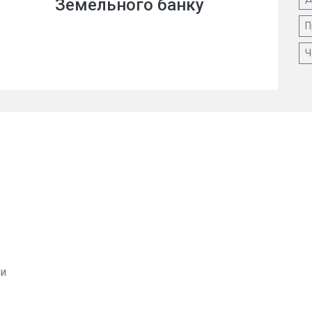
Земельного банку
П
Ч
ви