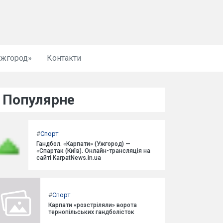
Ужгород»
Контакти
Популярне
#
Спорт
Гандбол. «Карпати» (Ужгород) —
«Спартак (Київ). Онлайн-трансляція на
сайті KarpatNews.in.ua
#
Спорт
Карпати «розстріляли» ворота
тернопільських гандболісток