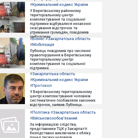
#
Кримінальний кодекс України
У Берегівському районному
територіальному центрі
комплектування та соціальної
підтримки відбувалися незаконні
скасування відстрочок та
утримання громадян, повідомив
омбудсман.
#
Бізнес
#
Закарпатська область
#
Мобілізація
Лубінець повідомив про численні
правопорушення в Берегівському
територіальному центрі
комплектування та соціальної
підтримки.
#
Закарпатська область
#
Кримінальний кодекс України
#
Протокол
У Берегівському територіальному
центрі комплектування чоловіків
систематично позбавляли законних
відстрочок, заявив Лубінець.
#
Політика
#
Закарпатська область
#
Військовозобов'язаний
За інформацією слідства,
представники ТЦК у Закарпатті
безпідставно виключили з обліку
понад тисячу чоловіків.