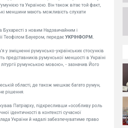
умунією та Україною. Він також вітає той факт,
ькі меншини мають можливість слухати
і в Бухаресті з новим Надзвичайним і
ї Теофілом Бауером, передає
УКРІНФОРМ.
'я у зміцненні румунсько-українських стосунків
сть представників румунської меншості в Україні
літургії румунською мовою», - зазначив Його
еській області, де також мешкає багато румун,
не рішення.
дякував Патріарху, підкресливши «особливу роль
ної ідентичності в контексті сучасної
«влада України й надалі забезпечуватиме право