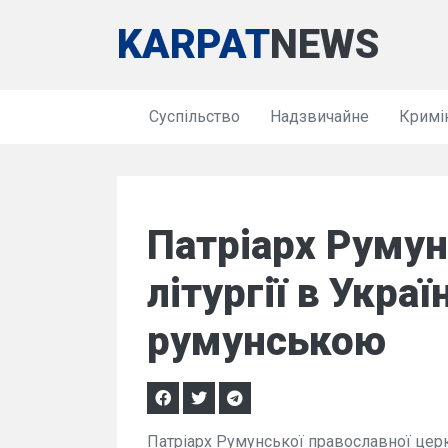
KARPAT
NEWS
Суспільство
Надзвичайне
Кримі
Патріарх Румун
літургії в Укра
румунською
Патріарх Румунської православної церк