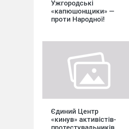
Ужгородські
«капюшонщики» —
проти Народної!
Єдиний Центр
«кинув» активістів-
протестувальників