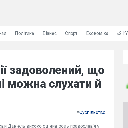
нал
Політика
Бізнес
Спорт
Економіка
«21:
ії задоволений, що
їні можна слухати й
#
Суспільство
ви Даніель високо оцінив роль православ'я у