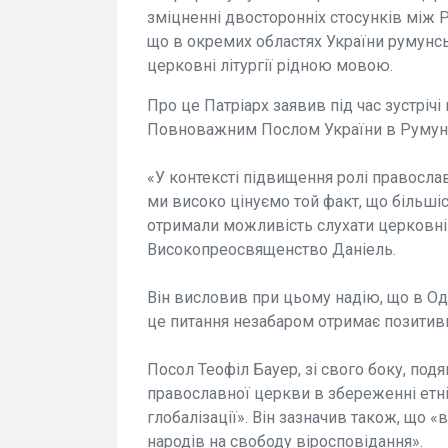
зміцненні двосторонніх стосунків між Р
що в окремих областях України румунс
церковні літургії рідною мовою.
Про це Патріарх заявив під час зустріч
Повноважним Послом України в Румуні
«У контексті підвищення ролі православ
ми високо цінуємо той факт, що більші
отримали можливість слухати церковні 
Високопреосвященство Даніель.
Він висловив при цьому надію, що в Од
це питання незабаром отримає позитив
Посол Теофіл Бауер, зі свого боку, по
православної церкви в збереженні етніч
глобалізації». Він зазначив також, що 
народів на свободу віросповідання».