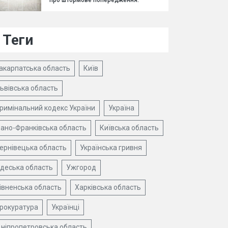
про штормове попередження.
Теги
акарпатська область
Київ
ьвівська область
римінальний кодекс України
Україна
вано-Франківська область
Київська область
ернівецька область
Українська гривня
деська область
Ужгород
івненська область
Харківська область
рокуратура
Українці
ніпропетровська область