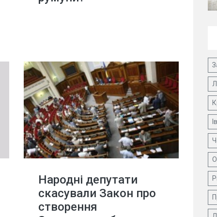
З
Л
К
І
Ч
О
Народні депутати
Р
скасували Закон про
П
створення
Д