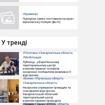
#
Кримінал
Підозріла сумка «поставила на вуха»
мукачівську поліцію (фото)
У тренді
#
Політика
#
Закарпатська область
#
Мобілізація
Лубінець: у Берегівському
територіальному центрі
комплектування чоловіків
незаконно позбавляли можливості
відстрочки.
#
Бізнес
#
Луганська область
#
Закарпатська область
Незаконне утримання громадян та
скасування відстрочок:
Закарпатський обласний
територіальний центр
комплектування проводить
#
Бізнес
#
Закарпатська область
перевірку даних. ФОТО