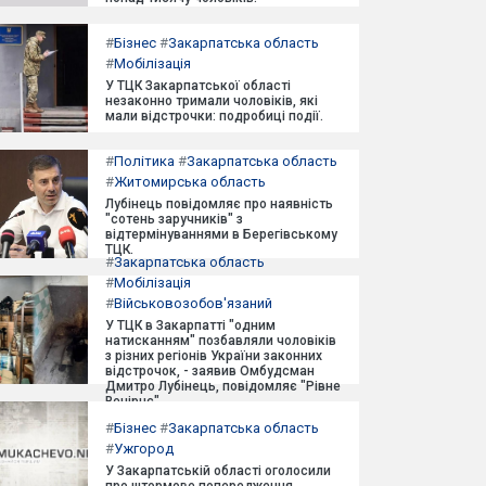
#
Бізнес
#
Закарпатська область
#
Мобілізація
У ТЦК Закарпатської області
незаконно тримали чоловіків, які
мали відстрочки: подробиці події.
#
Політика
#
Закарпатська область
#
Житомирська область
Лубінець повідомляє про наявність
"сотень заручників" з
відтермінуваннями в Берегівському
ТЦК.
#
Закарпатська область
#
Мобілізація
#
Військовозобов'язаний
У ТЦК в Закарпатті "одним
натисканням" позбавляли чоловіків
з різних регіонів України законних
відстрочок, - заявив Омбудсман
Дмитро Лубінець, повідомляє "Рівне
Вечірнє".
#
Бізнес
#
Закарпатська область
#
Ужгород
У Закарпатській області оголосили