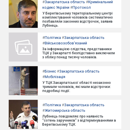
#
Закарпатська область
#
Кримінальний
кодекс України
#
Протокол
У Берегівському територіальному центрі
комплектування чоловіків систематично
позбавляли законних відстрочок, заявив
Лубінець.
#
Політика
#
Закарпатська область
#
Військовозобов'язаний
За інформацією слідства, представники
ТЦК у Закарпатті безпідставно виключили
з обліку понад тисячу чоловіків.
#
Бізнес
#
Закарпатська область
#
Мобілізація
У ТЦК Закарпатської області незаконно
тримали чоловіків, які мали відстрочки:
подробиці події.
#
Політика
#
Закарпатська область
#
Житомирська область
Лубінець повідомляє про наявність
"сотень заручників" з відтермінуваннями в
Берегівському ТЦК.