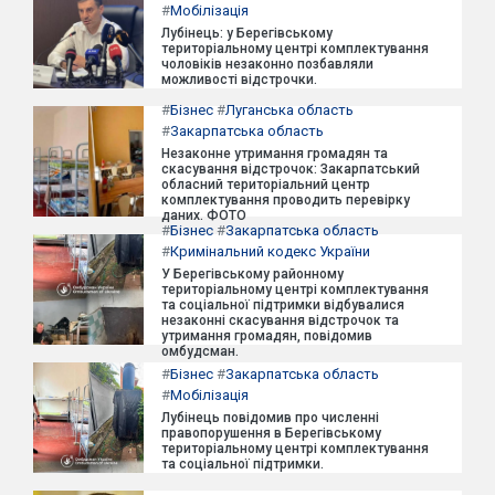
#
Мобілізація
Лубінець: у Берегівському
територіальному центрі комплектування
чоловіків незаконно позбавляли
можливості відстрочки.
#
Бізнес
#
Луганська область
#
Закарпатська область
Незаконне утримання громадян та
скасування відстрочок: Закарпатський
обласний територіальний центр
комплектування проводить перевірку
даних. ФОТО
#
Бізнес
#
Закарпатська область
#
Кримінальний кодекс України
У Берегівському районному
територіальному центрі комплектування
та соціальної підтримки відбувалися
незаконні скасування відстрочок та
утримання громадян, повідомив
омбудсман.
#
Бізнес
#
Закарпатська область
#
Мобілізація
Лубінець повідомив про численні
правопорушення в Берегівському
територіальному центрі комплектування
та соціальної підтримки.