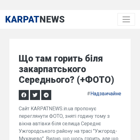
KARPAT
NEWS
Що там горить біля
закарпатського
Середнього? (+ФОТО)
#
Надзвичайне
Сайт KARPATNEWS.in.ua пропонує
переглянути ФОТО, зняті годину тому з
вікна автівки біля селища Середнє
Ужгородського району на трасі "Ужгород-
Мукачево". Видно, що щось горить, але що