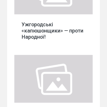
Ужгородські
«капюшонщики» — проти
Народної!