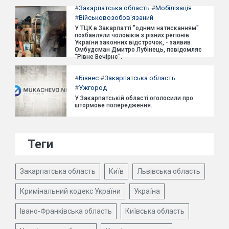
#
Закарпатська область
#
Мобілізація
#
Військовозобов'язаний
У ТЦК в Закарпатті "одним натисканням"
позбавляли чоловіків з різних регіонів
України законних відстрочок, - заявив
Омбудсман Дмитро Лубінець, повідомляє
"Рівне Вечірнє".
#
Бізнес
#
Закарпатська область
#
Ужгород
У Закарпатській області оголосили про
штормове попередження.
Теги
Закарпатська область
Київ
Львівська область
Кримінальний кодекс України
Україна
Івано-Франківська область
Київська область