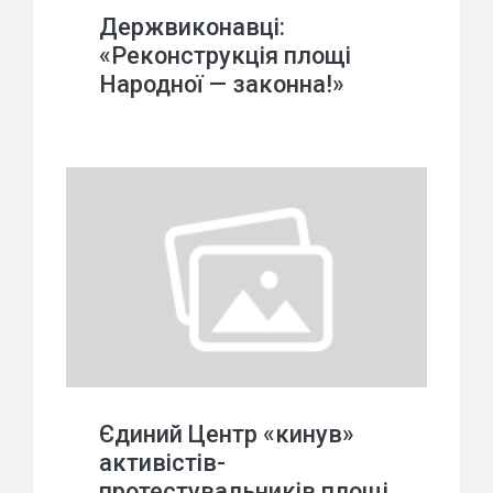
Держвиконавці:
«Реконструкція площі
Народної — законна!»
Єдиний Центр «кинув»
активістів-
протестувальників площі