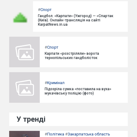
#
Спорт
Гандбол. «Карпати» (Ужгород) — «Спартак
(Київ). Онлайн-трансляція на сайті
KarpatNews.in.ua
#
Спорт
Карпати «розстріляли» ворота
тернопільських гандболісток
#
Кримінал
Підозріла сумка «поставила на вуха»
мукачівську поліцію (фото)
У тренді
#
Політика
#
Закарпатська область