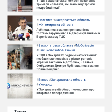
У ТЦК Закарпатської області незаконно
тримали чоловіків, які мали відстрочки:
подробиці події.
#
Політика
#
Закарпатська область
#
Житомирська область
Лубінець повідомляє про наявність
"сотень заручників" з відтермінуваннями в
Берегівському ТЦК.
#
Закарпатська область
#
Мобілізація
#
Військовозобов'язаний
У ТЦК в Закарпатті "одним натисканням"
позбавляли чоловіків з різних регіонів
України законних відстрочок, - заявив
Омбудсман Дмитро Лубінець, повідомляє
"Рівне Вечірнє".
#
Бізнес
#
Закарпатська область
#
Ужгород
У Закарпатській області оголосили про
штормове попередження.