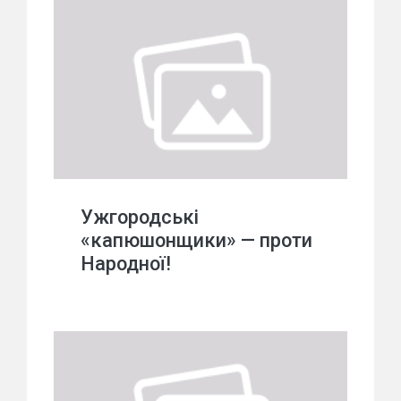
Ужгородські
«капюшонщики» — проти
Народної!