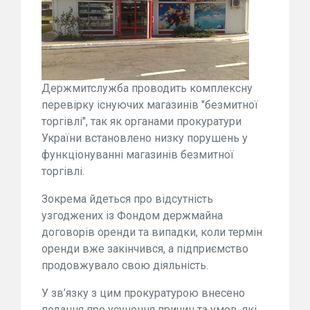
Держмитслужба проводить комплексну
перевірку існуючих магазинів "безмитної
торгівлі", так як органами прокуратури
України встановлено низку порушень у
функціонуванні магазинів безмитної
торгівлі.
Зокрема йдеться про відсутність
узгоджених із Фондом держмайна
договорів оренди та випадки, коли термін
оренди вже закінчився, а підприємство
продовжувало свою діяльність.
У зв’язку з цим прокуратурою внесено
подання про усунення причин та умов, які