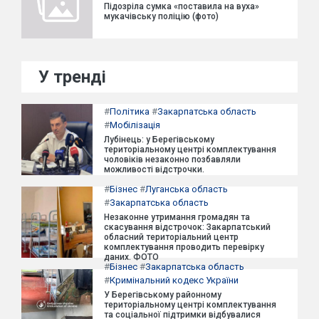
Підозріла сумка «поставила на вуха»
мукачівську поліцію (фото)
У тренді
#
Політика
#
Закарпатська область
#
Мобілізація
Лубінець: у Берегівському
територіальному центрі комплектування
чоловіків незаконно позбавляли
можливості відстрочки.
#
Бізнес
#
Луганська область
#
Закарпатська область
Незаконне утримання громадян та
скасування відстрочок: Закарпатський
обласний територіальний центр
комплектування проводить перевірку
даних. ФОТО
#
Бізнес
#
Закарпатська область
#
Кримінальний кодекс України
У Берегівському районному
територіальному центрі комплектування
та соціальної підтримки відбувалися