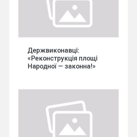
Держвиконавці:
«Реконструкція площі
Народної — законна!»