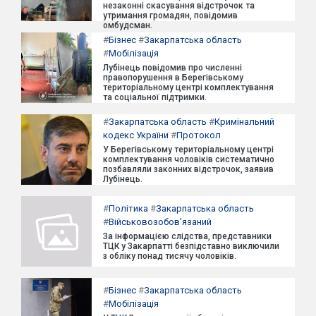
незаконні скасування відстрочок та
утримання громадян, повідомив
омбудсман.
#
Бізнес
#
Закарпатська область
#
Мобілізація
Лубінець повідомив про численні
правопорушення в Берегівському
територіальному центрі комплектування
та соціальної підтримки.
#
Закарпатська область
#
Кримінальний
кодекс України
#
Протокол
У Берегівському територіальному центрі
комплектування чоловіків систематично
позбавляли законних відстрочок, заявив
Лубінець.
#
Політика
#
Закарпатська область
#
Військовозобов'язаний
За інформацією слідства, представники
ТЦК у Закарпатті безпідставно виключили
з обліку понад тисячу чоловіків.
#
Бізнес
#
Закарпатська область
#
Мобілізація