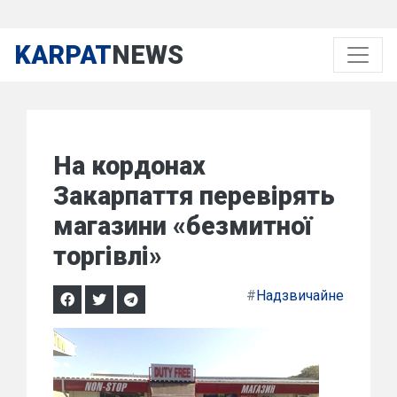
KARPAT
NEWS
На кордонах
Закарпаття перевірять
магазини «безмитної
торгівлі»
#
Надзвичайне