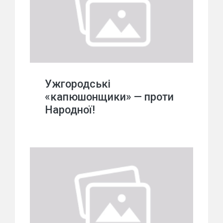
Ужгородські
«капюшонщики» — проти
Народної!