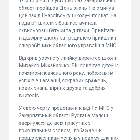
1-го вересня в усіх школах Закарпатської
області пройшов День знань. Не оминув
цей захід і Часлівську школу-інтернат. На
подвір’ї школи зібрались вчителі,
схвильовані батьки та дітлахи. Привітати
підшефну школу за традицією прийшли і
співробітники обласного управління МНС.
Відкрив урочисту лінійку директор школи
Михайло Михайлочко. Він привітав дітей із
початком навчального року, побажав їм
успіхів у навчанні, яскравих вражень,
нових знань, вірних друзів та добрих
вчителів.
У свою чергу представник від ТУ МНС у
Закарпатській області Руслана Малеш
звернулася до всіх присутніх з
привітальним словом, побажавши
першокласникам успіхів у новому для них