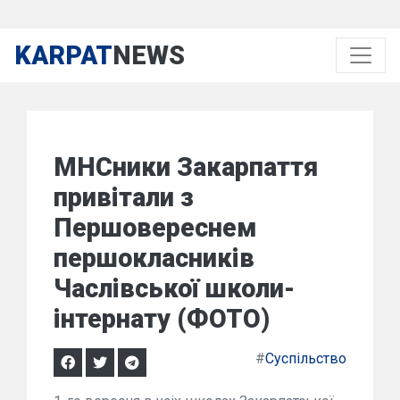
KARPAT
NEWS
МНСники Закарпаття
привітали з
Першовереснем
першокласників
Часлівської школи-
інтернату (ФОТО)
#
Суспільство