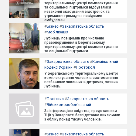
територіальному центрі комплектування
та соціальної підтримки відбувалися
незаконні скасування відстрочок та
утримання громадян, повідомив
омбудсман.
#
Бізнес
#
Закарпатська область
#
Мобілізація
Лубінець повідомив про численні
правопорушення в Берегівському
територіальному центрі комплектування
та соціальної підтримки.
#
Закарпатська область
#
Кримінальний
кодекс України
#
Протокол
У Берегівському територіальному центрі
комплектування чоловіків систематично
позбавляли законних відстрочок, заявив
Лубінець.
#
Політика
#
Закарпатська область
#
Військовозобов'язаний
За інформацією слідства, представники
ТЦК у Закарпатті безпідставно виключили
з обліку понад тисячу чоловіків.
#
Бізнес
#
Закарпатська область