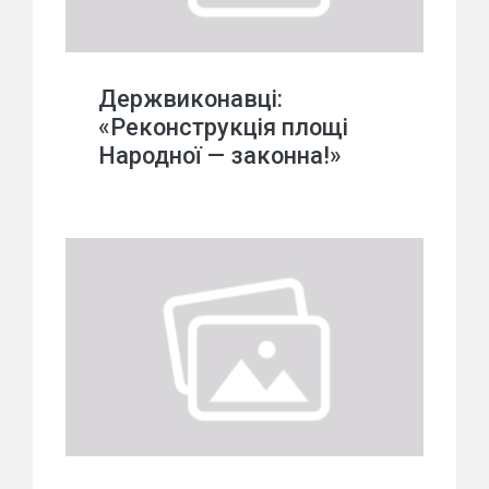
Держвиконавці:
«Реконструкція площі
Народної — законна!»