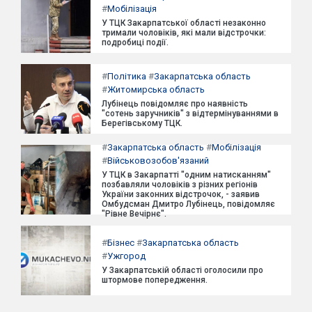
#
Мобілізація
У ТЦК Закарпатської області незаконно
тримали чоловіків, які мали відстрочки:
подробиці події.
#
Політика
#
Закарпатська область
#
Житомирська область
Лубінець повідомляє про наявність
"сотень заручників" з відтермінуваннями в
Берегівському ТЦК.
#
Закарпатська область
#
Мобілізація
#
Військовозобов'язаний
У ТЦК в Закарпатті "одним натисканням"
позбавляли чоловіків з різних регіонів
України законних відстрочок, - заявив
Омбудсман Дмитро Лубінець, повідомляє
"Рівне Вечірнє".
#
Бізнес
#
Закарпатська область
#
Ужгород
У Закарпатській області оголосили про
штормове попередження.