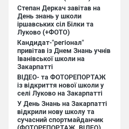
Степан Деркач завітав на
День знань у школи
іршавських сіл Білки та
Луково (+ФОТО)
Кандидат-"регіонал"
привітав із Днем Знань учнів
Іванівської школи на
Закарпатті
ВІДЕО- та ФОТОРЕПОРТАЖ
із відкриття нової школи у
селі Луково на Закарпатті
У День Знань на Закарпатті
відкрили нову школу та
сучасний спортмайданчик
(ФОТОРЕПОРТАЖ, ВІДЕО)