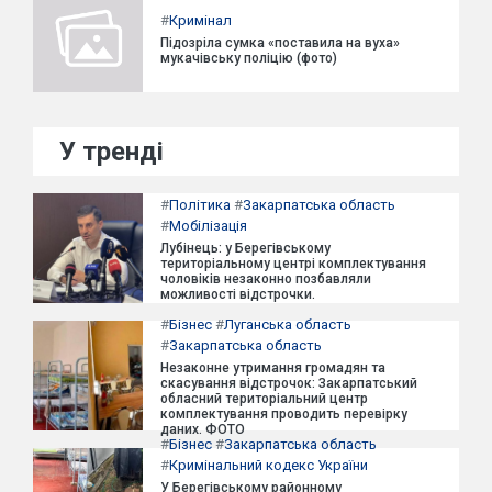
#
Кримінал
Підозріла сумка «поставила на вуха»
мукачівську поліцію (фото)
У тренді
#
Політика
#
Закарпатська область
#
Мобілізація
Лубінець: у Берегівському
територіальному центрі комплектування
чоловіків незаконно позбавляли
можливості відстрочки.
#
Бізнес
#
Луганська область
#
Закарпатська область
Незаконне утримання громадян та
скасування відстрочок: Закарпатський
обласний територіальний центр
комплектування проводить перевірку
даних. ФОТО
#
Бізнес
#
Закарпатська область
#
Кримінальний кодекс України
У Берегівському районному