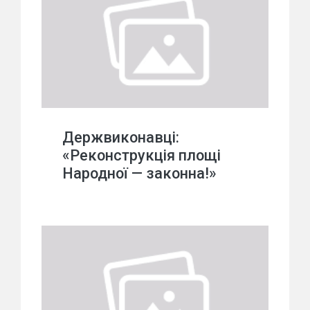
Держвиконавці:
«Реконструкція площі
Народної — законна!»