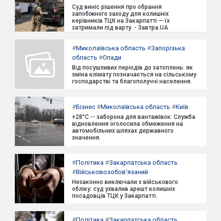
Суд виніс рішення про обрання
запобіжного заходу для колишніх
керівників ТЦК на Закарпатті — їх
затримали під варту. - Завтра.UA
#
Миколаївська область
#
Запорізька
область
#
Опади
Від посушливих періодів до затоплень: як
зміна клімату позначається на сільському
господарстві та благополуччі населення.
#
Бізнес
#
Миколаївська область
#
Київ
+28°C -- заборона для вантажівок: Служба
відновлення оголосила обмеження на
автомобільних шляхах державного
значення.
#
Політика
#
Закарпатська область
#
Військовозобов'язаний
Незаконно виключали з військового
обліку: суд ухвалив арешт колишніх
посадовців ТЦК у Закарпатті.
#
Політика
#
Закарпатська область