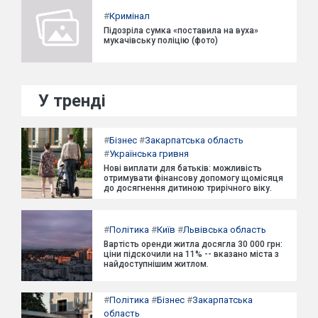
#
Кримінал
Підозріла сумка «поставила на вуха»
мукачівську поліцію (фото)
У тренді
#
Бізнес
#
Закарпатська область
#
Українська гривня
Нові виплати для батьків: можливість
отримувати фінансову допомогу щомісяця
до досягнення дитиною трирічного віку.
#
Політика
#
Київ
#
Львівська область
Вартість оренди житла досягла 30 000 грн:
ціни підскочили на 11% -- вказано міста з
найдоступнішим житлом.
#
Політика
#
Бізнес
#
Закарпатська
область