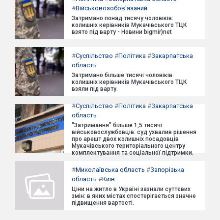
#
Військовозобов'язаний
Затримано понад тисячу чоловіків:
колишніх керівників Мукачівського ТЦК
взято під варту - Новини bigmir)net
#
Суспільство
#
Політика
#
Закарпатська
область
Затримано більше тисячі чоловіків:
колишніх керівників Мукачівського ТЦК
взяли під варту.
#
Суспільство
#
Політика
#
Закарпатська
область
"Затримання" більше 1,5 тисячі
військовослужбовців: суд ухвалив рішення
про арешт двох колишніх посадовців
Мукачівського територіального центру
комплектування та соціальної підтримки.
#
Миколаївська область
#
Запорізька
область
#
Київ
Ціни на житло в Україні зазнали суттєвих
змін: в яких містах спостерігається значне
підвищення вартості.