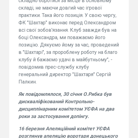
складно боротися за місце в основному
складі, не маючи довгий час ігрової
практики. Така його позиція. У свою чергу,
ФК "Шахтар" виконає перед Олександром
всі свої зобов'язання. Клуб завжди був на
боці Олександра, ми поважаємо його
позицію. Дякуємо йому за час, проведений
в "Шахтарі", за пророблену роботу на благо
клубу й бажаємо удачі в майбутньому", -
повідомив прес-службу клубу
генеральний директор "Шахтаря" Сергій
Палкин.
Як повідомлялося, 30 січня О.Рибка був
дискваліфікований Контрольно-
дисциплінарним комітетом УЄФА на два
роки за застосування допінгу.
16 березня Апеляційний комітет УЄФА
розглянув апеляцію воротаря донецького