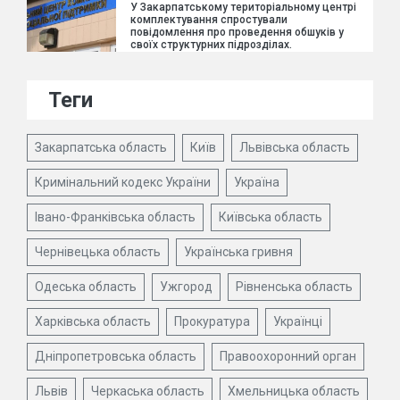
У Закарпатському територіальному центрі
комплектування спростували
повідомлення про проведення обшуків у
своїх структурних підрозділах.
Теги
Закарпатська область
Київ
Львівська область
Кримінальний кодекс України
Україна
Івано-Франківська область
Київська область
Чернівецька область
Українська гривня
Одеська область
Ужгород
Рівненська область
Харківська область
Прокуратура
Українці
Дніпропетровська область
Правоохоронний орган
Львів
Черкаська область
Хмельницька область