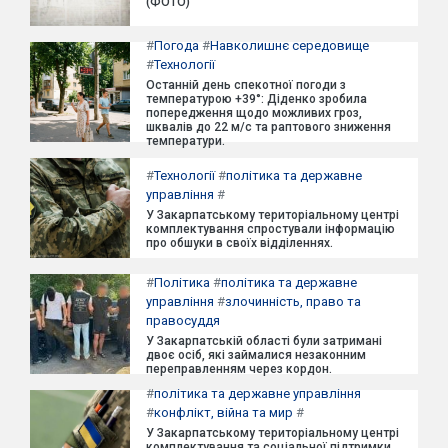
(ФОТО)
#
Погода
#
Навколишнє середовище
#
Технології
Останній день спекотної погоди з
температурою +39°: Діденко зробила
попередження щодо можливих гроз,
шквалів до 22 м/с та раптового зниження
температури.
#
Технології
#
політика та державне
управління
#
У Закарпатському територіальному центрі
комплектування спростували інформацію
про обшуки в своїх відділеннях.
#
Політика
#
політика та державне
управління
#
злочинність, право та
правосуддя
У Закарпатській області були затримані
двоє осіб, які займалися незаконним
переправленням через кордон.
#
політика та державне управління
#
конфлікт, війна та мир
#
У Закарпатському територіальному центрі
комплектування та соціальної підтримки