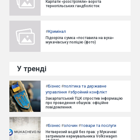
Карпати «розстріляли» ворота
тернопільських гандболісток
#
Кримінал
Підозріла сумка «поставила на вуха»
мукачівську поліцію (фото)
У тренді
#
Бізнес
#
політика та державне
управління
#
збройний конфлікт
Закарпатський ТЦК спростив інформацію
про проведення обшуків: офіційне
повідомлення.
#
Бізнес
#
злочин
#
товари та послуги
Нетверезий водій без прав: у Мукачеві
затримали кермувальника Volkswagen