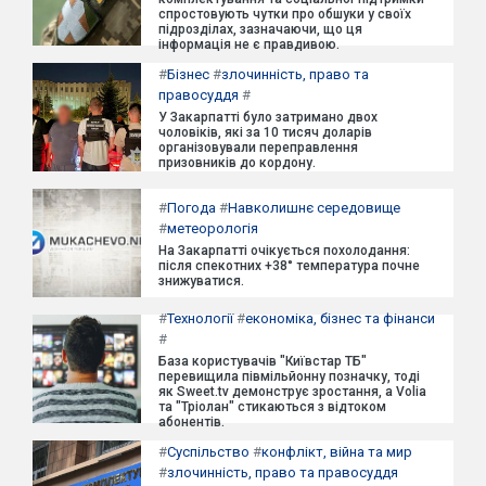
спростовують чутки про обшуки у своїх
підрозділах, зазначаючи, що ця
інформація не є правдивою.
#
Бізнес
#
злочинність, право та
правосуддя
#
У Закарпатті було затримано двох
чоловіків, які за 10 тисяч доларів
організовували переправлення
призовників до кордону.
#
Погода
#
Навколишнє середовище
#
метеорологія
На Закарпатті очікується похолодання:
після спекотних +38° температура почне
знижуватися.
#
Технології
#
економіка, бізнес та фінанси
#
База користувачів "Київстар ТБ"
перевищила півмільйонну позначку, тоді
як Sweet.tv демонструє зростання, а Volia
та "Тріолан" стикаються з відтоком
абонентів.
#
Суспільство
#
конфлікт, війна та мир
#
злочинність, право та правосуддя