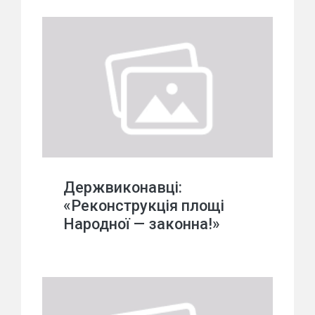
Держвиконавці:
«Реконструкція площі
Народної — законна!»