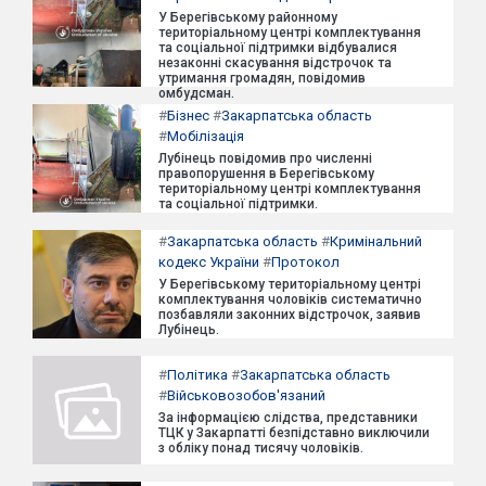
У Берегівському районному
територіальному центрі комплектування
та соціальної підтримки відбувалися
незаконні скасування відстрочок та
утримання громадян, повідомив
омбудсман.
#
Бізнес
#
Закарпатська область
#
Мобілізація
Лубінець повідомив про численні
правопорушення в Берегівському
територіальному центрі комплектування
та соціальної підтримки.
#
Закарпатська область
#
Кримінальний
кодекс України
#
Протокол
У Берегівському територіальному центрі
комплектування чоловіків систематично
позбавляли законних відстрочок, заявив
Лубінець.
#
Політика
#
Закарпатська область
#
Військовозобов'язаний
За інформацією слідства, представники
ТЦК у Закарпатті безпідставно виключили
з обліку понад тисячу чоловіків.