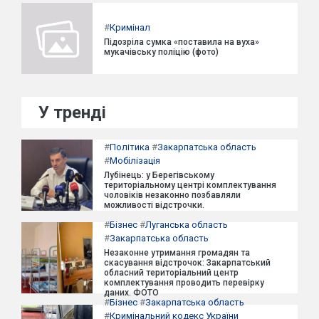
#
Кримінал
Підозріла сумка «поставила на вуха»
мукачівську поліцію (фото)
У тренді
#
Політика
#
Закарпатська область
#
Мобілізація
Лубінець: у Берегівському
територіальному центрі комплектування
чоловіків незаконно позбавляли
можливості відстрочки.
#
Бізнес
#
Луганська область
#
Закарпатська область
Незаконне утримання громадян та
скасування відстрочок: Закарпатський
обласний територіальний центр
комплектування проводить перевірку
даних. ФОТО
#
Бізнес
#
Закарпатська область
#
Кримінальний кодекс України