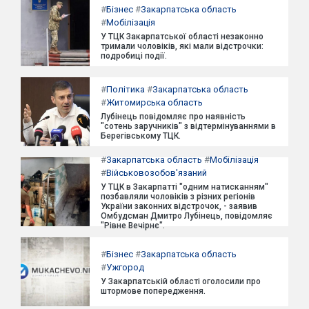
#
Бізнес
#
Закарпатська область
#
Мобілізація
У ТЦК Закарпатської області незаконно
тримали чоловіків, які мали відстрочки:
подробиці події.
#
Політика
#
Закарпатська область
#
Житомирська область
Лубінець повідомляє про наявність
"сотень заручників" з відтермінуваннями в
Берегівському ТЦК.
#
Закарпатська область
#
Мобілізація
#
Військовозобов'язаний
У ТЦК в Закарпатті "одним натисканням"
позбавляли чоловіків з різних регіонів
України законних відстрочок, - заявив
Омбудсман Дмитро Лубінець, повідомляє
"Рівне Вечірнє".
#
Бізнес
#
Закарпатська область
#
Ужгород
У Закарпатській області оголосили про
штормове попередження.