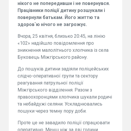
нікого не попередивши і не повернувся.
Працівники поліції дитину розшукали і
повернули батькам. Його життю та
здоров`ю нічого не загрожує.
Вчора, 25 квітня, близько 20:45, на лінію
«102» надійшло повідомлення про
зникнення малолітнього хлопчика із села
Буковець Міжгірського району.
До пошуків дитини задіяли поліцейських
слідчо-оперативної групи та сектору
реагування патрульної поліції
Міжгірського відділення. Разом з
правоохоронцями хлопчика шукали родичі
та небайдужі селяни. Ускладнювались
пошуки через темну пору доби.
Проте це не завадило поліції спрацювати
оперативно. Менш ніж за дві години