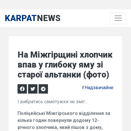
KARPAT
NEWS
На Міжгірщині хлопчик
впав у глибоку яму зі
старої альтанки (фото)
#
Надзвичайне
І вибратись самотужки не зміг...
Поліцейські Міжгірського відділення за
кілька годин повернули додому 12-
річного хлопчика, який пішов з дому,