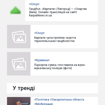
#
Спорт
Гандбол. «Карпати» (Ужгород) — «Спартак
(Київ). Онлайн-трансляція на сайті
KarpatNews.in.ua
#
Спорт
Карпати «розстріляли» ворота
тернопільських гандболісток
#
Кримінал
Підозріла сумка «поставила на вуха»
мукачівську поліцію (фото)
У тренді
#
Політика
#
Закарпатська область
#
Мобілізація