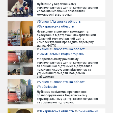
Лубінець: у Берегівському
територіальному центрі комплектування
чоловіків незаконно позбавляли
можливості відстрочки.
#
Бізнес
#
Луганська область
#
Закарпатська область
Незаконне утримання громадян та
скасування відстрочок: Закарпатський
обласний територіальний центр
комплектування проводить перевірку
даних. ФОТО
#
Бізнес
#
Закарпатська область
#
Кримінальний кодекс України
У Берегівському районному
територіальному центрі комплектування
та соціальної підтримки відбувалися
незаконні скасування відстрочок та
утримання громадян, повідомив
омбудсман.
#
Бізнес
#
Закарпатська область
#
Мобілізація
Лубінець повідомив про численні
правопорушення в Берегівському
територіальному центрі комплектування
та соціальної підтримки.
#
Закарпатська область
#
Кримінальний