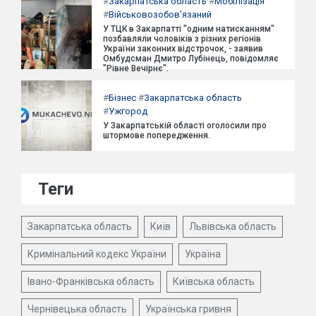
#
Закарпатська область
#
Мобілізація
#
Військовозобов'язаний
У ТЦК в Закарпатті "одним натисканням"
позбавляли чоловіків з різних регіонів
України законних відстрочок, - заявив
Омбудсман Дмитро Лубінець, повідомляє
"Рівне Вечірнє".
#
Бізнес
#
Закарпатська область
#
Ужгород
У Закарпатській області оголосили про
штормове попередження.
Теги
Закарпатська область
Київ
Львівська область
Кримінальний кодекс України
Україна
Івано-Франківська область
Київська область
Чернівецька область
Українська гривня