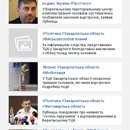
кодекс України
#
Протокол
У Берегівському територіальному центрі
комплектування чоловіків систематично
позбавляли законних відстрочок, заявив
Лубінець.
#
Політика
#
Закарпатська область
#
Військовозобов'язаний
За інформацією слідства, представники
ТЦК у Закарпатті безпідставно виключили
з обліку понад тисячу чоловіків.
#
Бізнес
#
Закарпатська область
#
Мобілізація
У ТЦК Закарпатської області незаконно
тримали чоловіків, які мали відстрочки:
подробиці події.
#
Політика
#
Закарпатська область
#
Житомирська область
Лубінець повідомляє про наявність
"сотень заручників" з відтермінуваннями в
Берегівському ТЦК.