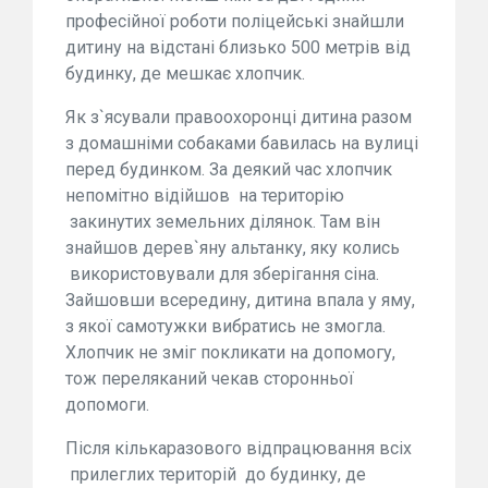
професійної роботи поліцейські знайшли
дитину на відстані близько 500 метрів від
будинку, де мешкає хлопчик.
Як з`ясували правоохоронці дитина разом
з домашніми собаками бавилась на вулиці
перед будинком. За деякий час хлопчик
непомітно відійшов на територію
закинутих земельних ділянок. Там він
знайшов дерев`яну альтанку, яку колись
використовували для зберігання сіна.
Зайшовши всередину, дитина впала у яму,
з якої самотужки вибратись не змогла.
Хлопчик не зміг покликати на допомогу,
тож переляканий чекав сторонньої
допомоги.
Після кількаразового відпрацювання всіх
прилеглих територій до будинку, де