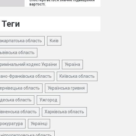
спостерігається значне підвищення
вартості.
Теги
акарпатська область
Київ
ьвівська область
римінальний кодекс України
Україна
вано-Франківська область
Київська область
ернівецька область
Українська гривня
деська область
Ужгород
івненська область
Харківська область
рокуратура
Українці
ніпропетровська область