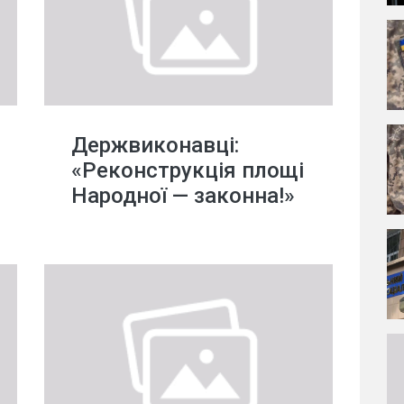
Держвиконавці:
«Реконструкція площі
Народної — законна!»