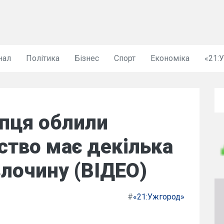
нал
Політика
Бізнес
Спорт
Економіка
«21:
опця облили
ство має декілька
злочину (ВІДЕО)
#
«21:Ужгород»