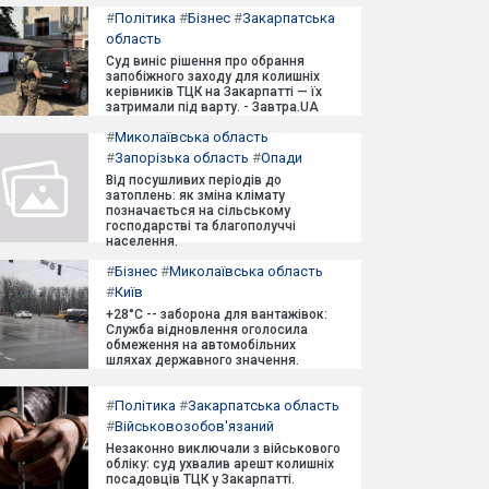
#
Політика
#
Бізнес
#
Закарпатська
область
Суд виніс рішення про обрання
запобіжного заходу для колишніх
керівників ТЦК на Закарпатті — їх
затримали під варту. - Завтра.UA
#
Миколаївська область
#
Запорізька область
#
Опади
Від посушливих періодів до
затоплень: як зміна клімату
позначається на сільському
господарстві та благополуччі
населення.
#
Бізнес
#
Миколаївська область
#
Київ
+28°C -- заборона для вантажівок:
Служба відновлення оголосила
обмеження на автомобільних
шляхах державного значення.
#
Політика
#
Закарпатська область
#
Військовозобов'язаний
Незаконно виключали з військового
обліку: суд ухвалив арешт колишніх
посадовців ТЦК у Закарпатті.