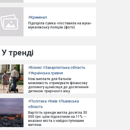
#
Кримінал
Підозріла сумка «поставила на вуха»
мукачівську поліцію (фото)
У тренді
#
Бізнес
#
Закарпатська область
#
Українська гривня
Нові виплати для батьків:
можливість отримувати фінансову
допомогу щомісяця до досягнення
дитиною трирічного віку.
#
Політика
#
Київ
#
Львівська
область
Вартість оренди житла досягла 30
000 грн: ціни підскочили на 11% --
вказано міста з найдоступнішим
житлом.