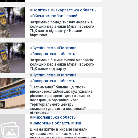
#
Політика
#
Закарпатська область
#
Військовозобов'язаний
Затримано понад тисячу чоловіків:
колишніх керівників Мукачівського
ТЦК взято під варту - Новини
bigmir)net
#
Суспільство
#
Політика
#
Закарпатська область
Затримано більше тисячі чоловіків:
колишніх керівників Мукачівського
ТЦК взяли під варту.
#
Суспільство
#
Політика
#
Закарпатська область
"Затримання" більше 1,5 тисячі
військовослужбовців: суд ухвалив
рішення про арешт двох колишніх
посадовців Мукачівського
територіального центру
комплектування та соціальної
підтримки.
#
Миколаївська область
#
Запорізька область
#
Київ
Ціни на житло в Україні зазнали
суттєвих змін: в яких містах