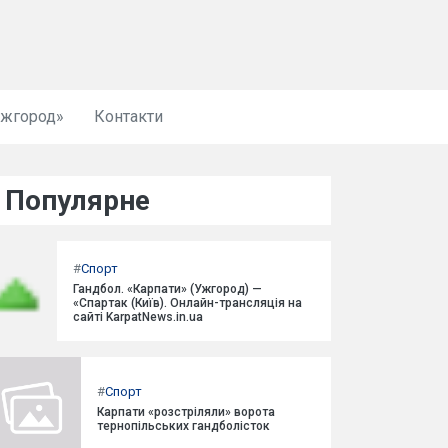
Ужгород»
Контакти
Популярне
#
Спорт
Гандбол. «Карпати» (Ужгород) —
«Спартак (Київ). Онлайн-трансляція на
сайті KarpatNews.in.ua
#
Спорт
Карпати «розстріляли» ворота
тернопільських гандболісток