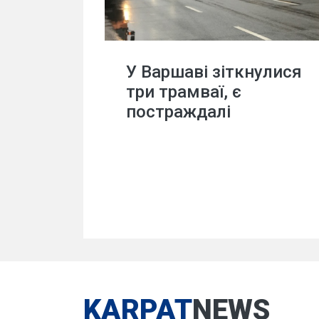
У Варшаві зіткнулися
три трамваї, є
постраждалі
KARPAT
NEWS