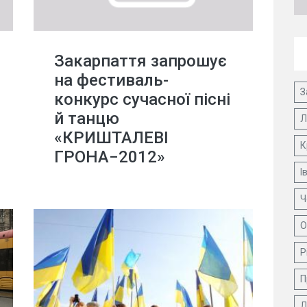
Закарпаття запрошує
на фестиваль-
З
конкурс сучасної пісні
й танцю
Л
«КРИШТАЛЕВІ
К
ГРОНА−2012»
І
Ч
О
Р
П
Д