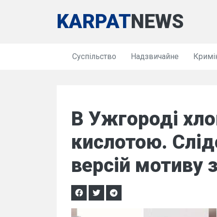
KARPAT
NEWS
Суспільство
Надзвичайне
Кримі
В Ужгороді хл
кислотою. Слід
версій мотиву 