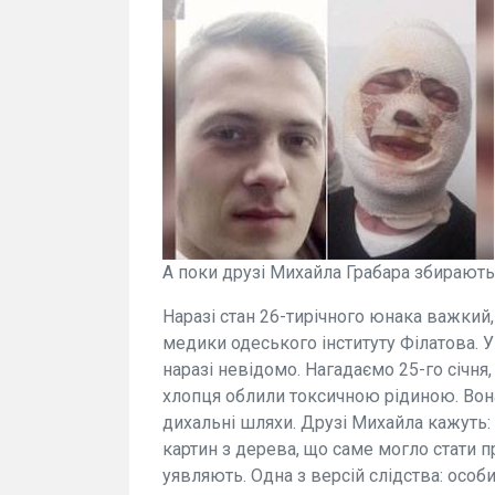
А поки друзі Михайла Грабара збирають 
Наразі стан 26-тирічного юнака важкий, 
медики одеського інституту Філатова. У 
наразі невідомо. Нагадаємо 25-го січня,
хлопця облили токсичною рідиною. Вона 
дихальні шляхи. Друзі Михайла кажуть:
картин з дерева, що саме могло стати 
уявляють. Одна з версій слідства: особ