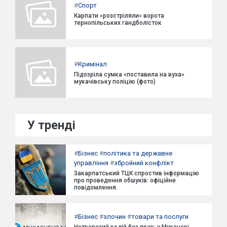
#
Спорт
Карпати «розстріляли» ворота
тернопільських гандболісток
#
Кримінал
Підозріла сумка «поставила на вуха»
мукачівську поліцію (фото)
У тренді
#
Бізнес
#
політика та державне
управління
#
збройний конфлікт
Закарпатський ТЦК спростив інформацію
про проведення обшуків: офіційне
повідомлення.
#
Бізнес
#
злочин
#
товари та послуги