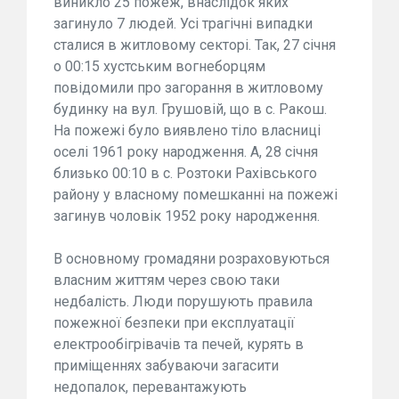
виникло 25 пожеж, внаслідок яких
загинуло 7 людей. Усі трагічні випадки
сталися в житловому секторі. Так, 27 січня
о 00:15 хустським вогнеборцям
повідомили про загорання в житловому
будинку на вул. Грушовій, що в с. Ракош.
На пожежі було виявлено тіло власниці
оселі 1961 року народження. А, 28 січня
близько 00:10 в с. Розтоки Рахівського
району у власному помешканні на пожежі
загинув чоловік 1952 року народження.
В основному громадяни розраховуються
власним життям через свою таки
недбалість. Люди порушують правила
пожежної безпеки при експлуатації
електрообігрівачів та печей, курять в
приміщеннях забуваючи загасити
недопалок, перевантажують