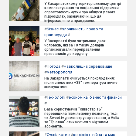
У Закарпатському територіальному центрі
комплектування та соціальної підтримки
спростовують чутки про обшуки у своїх
підрозділах, зазначаючи, що ця
інформація не є правдивою.
#
Бізнес
#
злочинність, право та
правосуддя
#
У Закарпатті було затримано двох
чоловіків, які за 10 тисяч доларів
організовували переправлення
призовників до кордону.
#
Погода
#
Навколишнє середовище
#
метеорологія
На Закарпатті очікується похолодання:
після спекотних +38° температура почне
знижуватися.
#
Технології
#
економіка, бізнес та фінанси
#
База користувачів "Київстар ТБ"
перевищила півмільйонну позначку, тоді
як Sweet.tv демонструє зростання, а Volia
та "Тріолан" стикаються з відтоком
абонентів.
#
Суспільство
#
конфлікт, війна та мир