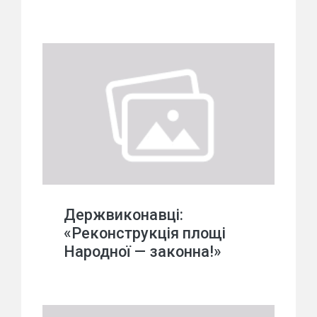
Держвиконавці:
«Реконструкція площі
Народної — законна!»