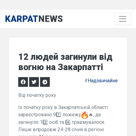
KARPAT
NEWS
12 людей загинули від
вогню на Закарпатті
#
Надзвичайне
Від початку року
Із початку року в Закарпатській області
зареєстровано 9️1️⃣️ пожежу
🔥, де
загинуло 1️2️⃣️ осіб та 4️⃣️ травмувалося.
Лише впродовж 24-28 січня в регіоні