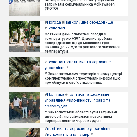
Нетверезий водій без прав: у Мукачеві
затримали кермувальника Volkswagen
(ФОТО)
#
Погода
#
Навколишнє середовище
#
Технології
Останній день спекотної погоди з
температурою +39°: Діденко зробила
попередження щодо можливих гроз,
шквалів до 22 м/с та раптового зниження
температури.
#
Технології
#
політика та державне
управління
#
У Закарпатському територіальному центрі
комплектування спростували інформацію
про обшуки в своїх відділеннях.
#
Політика
#
політика та державне
управління
#
злочинність, право та
правосуддя
У Закарпатській області були затримані
двоє осіб, які займалися незаконним
переправленням через кордон.
#
політика та державне управління
#
конфлікт, війна та мир
#