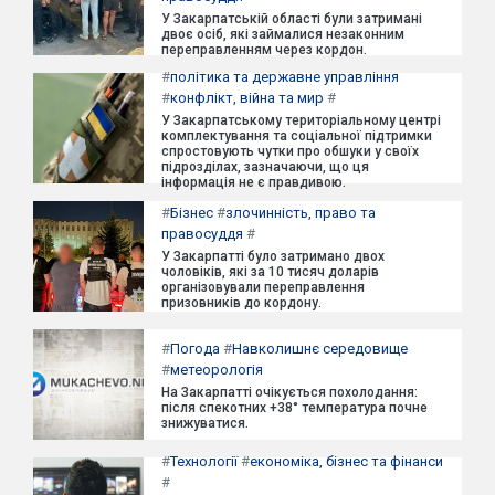
У Закарпатській області були затримані
двоє осіб, які займалися незаконним
переправленням через кордон.
#
політика та державне управління
#
конфлікт, війна та мир
#
У Закарпатському територіальному центрі
комплектування та соціальної підтримки
спростовують чутки про обшуки у своїх
підрозділах, зазначаючи, що ця
інформація не є правдивою.
#
Бізнес
#
злочинність, право та
правосуддя
#
У Закарпатті було затримано двох
чоловіків, які за 10 тисяч доларів
організовували переправлення
призовників до кордону.
#
Погода
#
Навколишнє середовище
#
метеорологія
На Закарпатті очікується похолодання:
після спекотних +38° температура почне
знижуватися.
#
Технології
#
економіка, бізнес та фінанси
#