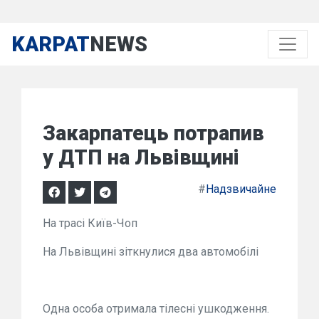
KARPAT
NEWS
Закарпатець потрапив
у ДТП на Львівщині
#
Надзвичайне
На трасі Київ-Чоп
На Львівщині зіткнулися два автомобілі
Одна особа отримала тілесні ушкодження.