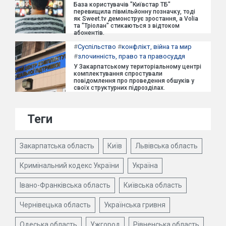
База користувачів "Київстар ТБ"
перевищила півмільйонну позначку, тоді
як Sweet.tv демонструє зростання, а Volia
та "Тріолан" стикаються з відтоком
абонентів.
#
Суспільство
#
конфлікт, війна та мир
#
злочинність, право та правосуддя
У Закарпатському територіальному центрі
комплектування спростували
повідомлення про проведення обшуків у
своїх структурних підрозділах.
Теги
Закарпатська область
Київ
Львівська область
Кримінальний кодекс України
Україна
Івано-Франківська область
Київська область
Чернівецька область
Українська гривня
Одеська область
Ужгород
Рівненська область