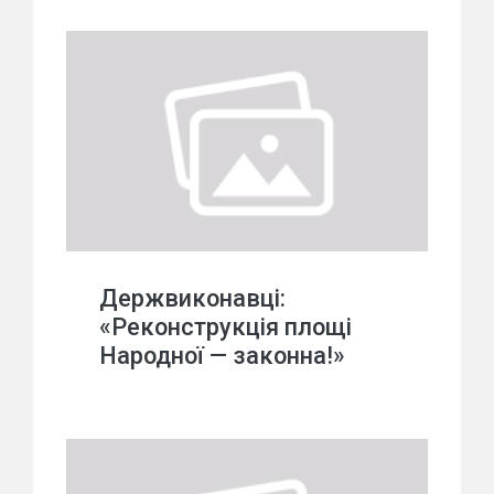
Держвиконавці:
«Реконструкція площі
Народної — законна!»