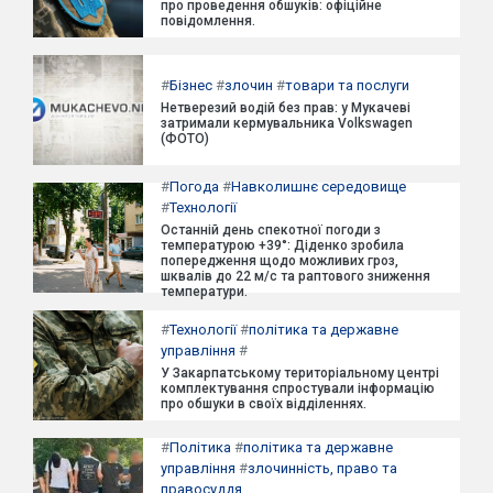
про проведення обшуків: офіційне
повідомлення.
#
Бізнес
#
злочин
#
товари та послуги
Нетверезий водій без прав: у Мукачеві
затримали кермувальника Volkswagen
(ФОТО)
#
Погода
#
Навколишнє середовище
#
Технології
Останній день спекотної погоди з
температурою +39°: Діденко зробила
попередження щодо можливих гроз,
шквалів до 22 м/с та раптового зниження
температури.
#
Технології
#
політика та державне
управління
#
У Закарпатському територіальному центрі
комплектування спростували інформацію
про обшуки в своїх відділеннях.
#
Політика
#
політика та державне
управління
#
злочинність, право та
правосуддя