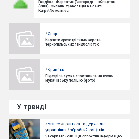
Гандбол. «Карпати» (Ужгород) — «Спартак
(Київ). Онлайн-трансляція на сайті
KarpatNews.in.ua
#
Спорт
Карпати «розстріляли» ворота
тернопільських гандболісток
#
Кримінал
Підозріла сумка «поставила на вуха»
мукачівську поліцію (фото)
У тренді
#
Бізнес
#
політика та державне
управління
#
збройний конфлікт
Закарпатський ТЦК спростив інформацію